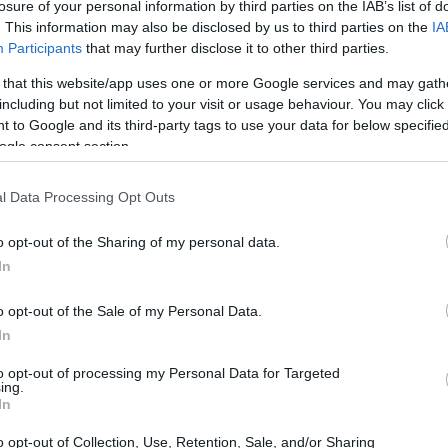
ione nei mercati della logistica, dei servizi
losure of your personal information by third parties on the IAB’s list of
. This information may also be disclosed by us to third parties on the
IA
amenti digitali. Attualmente, l’azienda è alla
Participants
that may further disclose it to other third parties.
re in diverse sedi in Italia, un’opportunità che si
 that this website/app uses one or more Google services and may gath
enza esperienza.
including but not limited to your visit or usage behaviour. You may click 
 to Google and its third-party tags to use your data for below specifi
ogle consent section.
l Data Processing Opt Outs
o opt-out of the Sharing of my personal data.
In
o opt-out of the Sale of my Personal Data.
In
to opt-out of processing my Personal Data for Targeted
ing.
In
o opt-out of Collection, Use, Retention, Sale, and/or Sharing