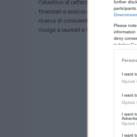
l’obiettivo di rafforzare la propria posiz
further disc
participants
finanziari e assicurativi, nonché nei pag
Downstream 
ricerca di consulenti finanziari da inseri
Please note
rivolge a laureati e laureandi, anche s
information 
deny consent
in below Go
Persona
I want t
Opted 
I want t
Opted 
I want 
Advertis
Opted 
I want t