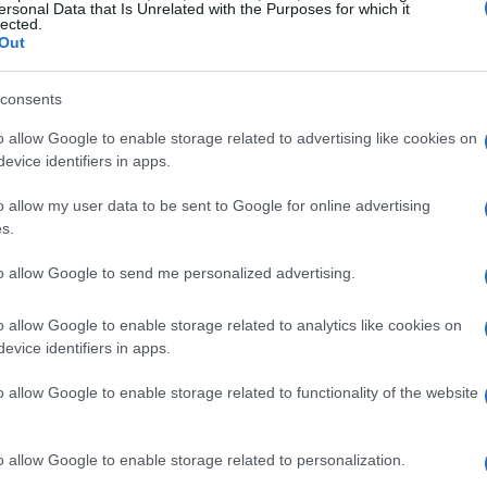
ersonal Data that Is Unrelated with the Purposes for which it
lected.
Out
consulente finanziario
consents
o allow Google to enable storage related to advertising like cookies on
rte dovranno possedere una laurea,
evice identifiers in apps.
giuridiche, e dimostrare interesse per i mercati
o allow my user data to be sent to Google for online advertising
erati titoli preferenziali la conoscenza degli
s.
igenti, come la direttiva IDD per la consulenza in
incipali includeranno la promozione e la vendita
to allow Google to send me personalized advertising.
endo al contempo il rispetto delle procedure
o allow Google to enable storage related to analytics like cookies on
iducia con i clienti. Questo ruolo richiede una
evice identifiers in apps.
relazionali, essenziali per il successo nel
o allow Google to enable storage related to functionality of the website
o allow Google to enable storage related to personalization.
i lavoro