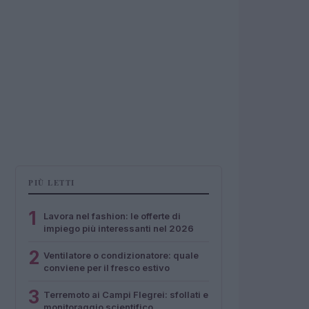
PIÙ LETTI
1
Lavora nel fashion: le offerte di
impiego più interessanti nel 2026
2
Ventilatore o condizionatore: quale
conviene per il fresco estivo
3
Terremoto ai Campi Flegrei: sfollati e
monitoraggio scientifico