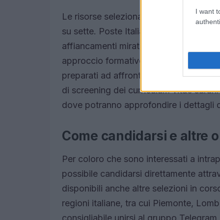
I want t
Le risorse selezionate saranno assunte 
authenti
su sette. Poste Italiane offre un perco
affiancamenti mirati e corsi specialistic
approccio formativo è fondamentale per
preparati ad affrontare le sfide del mer
di screening dei curriculum vitae sarann
dove potranno approfondire i dettagli d
Come candidarsi e altre 
Per coloro che sono interessati a intrap
possibile candidarsi direttamente attrav
disponibili anche altre selezioni in co
regioni italiane, tra cui Piemonte, Lomb
consigliabile unirsi al gruppo Telegram 