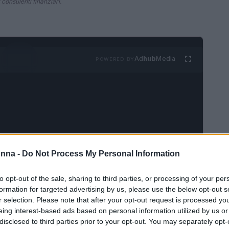
 consulenti finanziari.
Ad
hub
Media
POWERED BY
onna -
Do Not Process My Personal Information
e nel settore finanziario
to opt-out of the sale, sharing to third parties, or processing of your per
lla logistica e dei servizi finanziari, ha avviato
formation for targeted advertising by us, please use the below opt-out s
r selection. Please note that after your opt-out request is processed y
 periodo 2024-2028, denominato “The Connecting
eing interest-based ads based on personal information utilized by us or
nzione di ben 19.000 nuovi dipendenti, con
disclosed to third parties prior to your opt-out. You may separately opt-