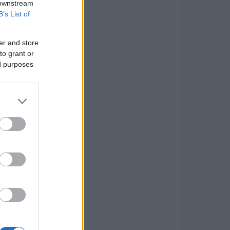
 downstream
B’s List of
er and store
to grant or
ed purposes