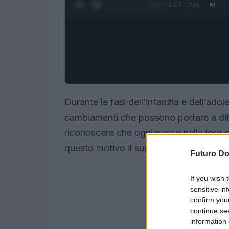
0:28 / 1:47
1
/
4
Durante le fasi dell’infanzia e dell’ado
cambiamenti che possono portare a dif
riconoscere che ogni passo nella loro 
questo motivo il supporto psicologico d
Futuro D
If you wish 
sensitive in
confirm you
continue se
information 