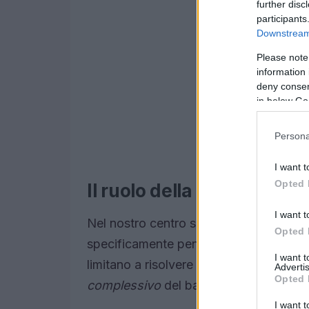
further disc
participants
Downstream 
Please note
information 
deny consent
in below Go
Persona
I want t
Opted 
Il ruolo della psicoterapia
I want t
Nel nostro centro situato a Firenze, v
Opted 
specificamente pensati per i più giovani
I want 
limitano a risolvere problemi specifici
Advertis
Opted 
complessivo
del bambino, rafforzando a
I want t