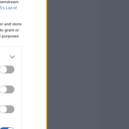
 downstream
B’s List of
er and store
to grant or
ed purposes