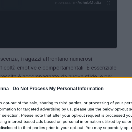
Ad
hub
Media
POWERED BY
lescenza, i ragazzi affrontano numerosi
ficoltà emotive e comportamentali. È essenziale
crescita è accompagnato da nuove sfide, e per
iventa cruciale.
onna -
Do Not Process My Personal Information
to opt-out of the sale, sharing to third parties, or processing of your per
formation for targeted advertising by us, please use the below opt-out s
r selection. Please note that after your opt-out request is processed y
eing interest-based ads based on personal information utilized by us or
disclosed to third parties prior to your opt-out. You may separately opt-