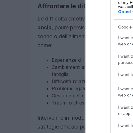
of my P
Affrontare le difficoltà comuni
was col
Opted 
Le difficoltà emotive possono manifesta
ansia
, paure persistenti, comportament
Google 
sonno o dell’alimentazione. La psicotera
I want t
web or d
come:
I want t
Esperienze di lutto o separazione;
purpose
Cambiamenti significativi, come un 
famiglia;
I want 
Difficoltà relazionali con coetanei, g
Problemi legati all’autostima;
I want t
web or d
Gestione della rabbia e delle emozion
Traumi o stress prolungato.
I want t
or app.
Intervenire in modo tempestivo può ridu
I want t
strategie efficaci per affrontare le sfid