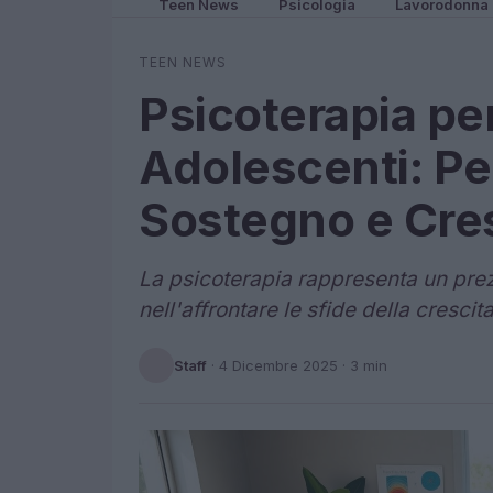
Teen News
Psicologia
Lavorodonna
TEEN NEWS
Psicoterapia pe
Adolescenti: Per
Sostegno e Cre
La psicoterapia rappresenta un prezi
nell'affrontare le sfide della cresci
Staff
·
4 Dicembre 2025
· 3 min