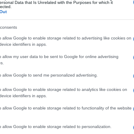
ersonal Data that Is Unrelated with the Purposes for which it
lected.
Out
rsi in vari modi. Tra le più comuni si riscontrano
o aggressivo, isolamento sociale e disturbi del
consents
pia si rivela un valido supporto in situazioni
o allow Google to enable storage related to advertising like cookies on
evice identifiers in apps.
o allow my user data to be sent to Google for online advertising
s.
trasferimento o l’arrivo di un nuovo membro nella
to allow Google to send me personalized advertising.
enitori o insegnanti;
o allow Google to enable storage related to analytics like cookies on
evice identifiers in apps.
i forti;
o allow Google to enable storage related to functionality of the website
rre la sofferenza e aiutare i giovani a sviluppare
o allow Google to enable storage related to personalization.
e future con più fiducia.