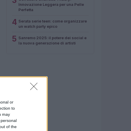
3
Innovazione Leggera per una Pelle
Perfetta
4
Serata serie teen: come organizzare
un watch party epico
5
Sanremo 2025: il potere dei social e
la nuova generazione di artisti
sonal or
ection to
ou may
 personal
out of the