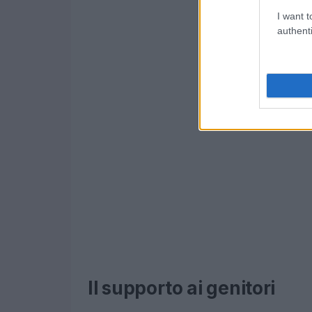
I want t
authenti
Il supporto ai genitori