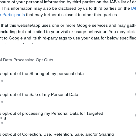
losure of your personal information by third parties on the IAB’s list of
. This information may also be disclosed by us to third parties on the
IA
Participants
that may further disclose it to other third parties.
 that this website/app uses one or more Google services and may gath
including but not limited to your visit or usage behaviour. You may click 
 to Google and its third-party tags to use your data for below specifi
ogle consent section.
l Data Processing Opt Outs
o opt-out of the Sharing of my personal data.
In
o opt-out of the Sale of my Personal Data.
engono offerti programmi di
psicoterapia
In
 e le loro famiglie. Questi percorsi non si
to opt-out of processing my Personal Data for Targeted
, ma mirano a promuovere il
benessere
ing.
In
l contempo le relazioni familiari.
o opt-out of Collection, Use, Retention, Sale, and/or Sharing