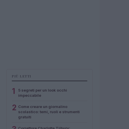
PIÙ LETTI
1
5 segreti per un look occhi
impeccabile
2
Come creare un giornalino
scolastico: temi, ruoli e strumenti
gratuiti
Correttore Charlotte Tilbury: