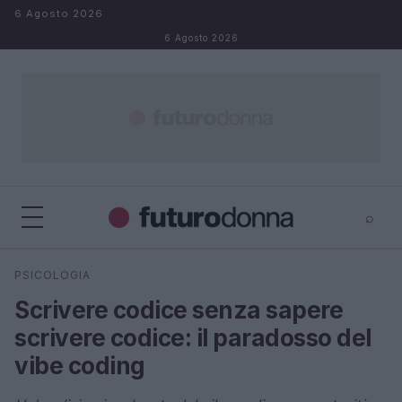
Salta al contenuto
6 Agosto 2026
6 Agosto 2026
⌕
×
⌕
PSICOLOGIA
Cerca
Scrivere codice senza sapere
scrivere codice: il paradosso del
vibe coding