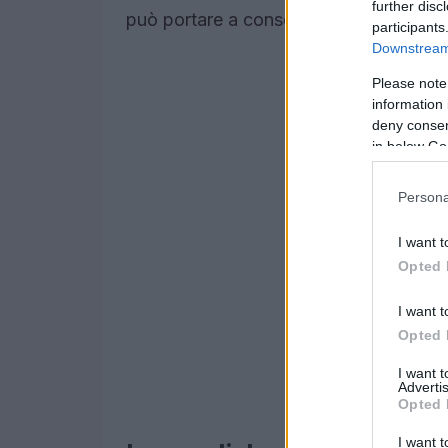
further disc
può portare a conseguenze più gravi, co
participants
Downstream 
Please note
information 
deny consent
in below Go
Persona
I want t
Opted 
I want t
Opted 
I want 
Advertis
Opted 
I want t