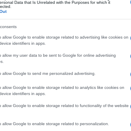
utare
ersonal Data that Is Unrelated with the Purposes for which it
lected.
Out
suggerire che la tua relazione sta attraversando
oti che le conversazioni diventano sempre più
consents
e che qualcosa non va.
La mancanza di dialogo
o allow Google to enable storage related to advertising like cookies on
 creando un divario sempre più profondo tra i
evice identifiers in apps.
inizia a sentirsi trascurato o non ascoltato,
o allow my user data to be sent to Google for online advertising
lontanamento.
s.
to allow Google to send me personalized advertising.
o allow Google to enable storage related to analytics like cookies on
 impegno e volontà da entrambe le parti. Il primo
evice identifiers in apps.
n aver paura di parlarne. È importante creare un
o allow Google to enable storage related to functionality of the website
er possano esprimere le proprie emozioni senza
rta è fondamentale per risolvere i conflitti e
o allow Google to enable storage related to personalization.
 essere utile considerare il supporto di un