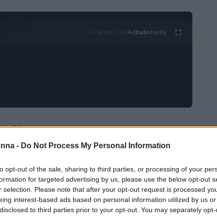
Ad
hub
Media
POWERED BY
acillare
onna -
Do Not Process My Personal Information
ta, attraversano alti e bassi. È normale che ci
amentale saper riconoscere i segnali che
to opt-out of the sale, sharing to third parties, or processing of your per
formation for targeted advertising by us, please use the below opt-out s
ali sono sottili e possono essere facilmente
r selection. Please note that after your opt-out request is processed y
a
,
tensioni crescenti
e
distanza emotiva
sono
eing interest-based ads based on personal information utilized by us or
disclosed to third parties prior to your opt-out. You may separately opt-
e possono manifestarsi. Ignorare questi segnali