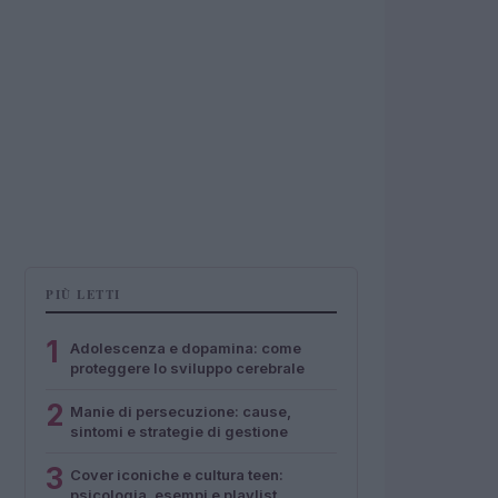
PIÙ LETTI
1
Adolescenza e dopamina: come
proteggere lo sviluppo cerebrale
2
Manie di persecuzione: cause,
sintomi e strategie di gestione
3
Cover iconiche e cultura teen:
psicologia, esempi e playlist