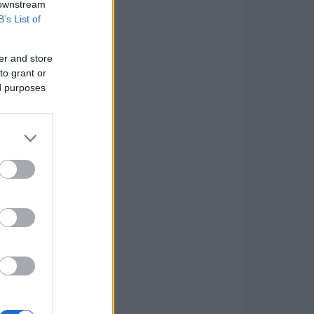
 downstream
B’s List of
er and store
to grant or
ed purposes