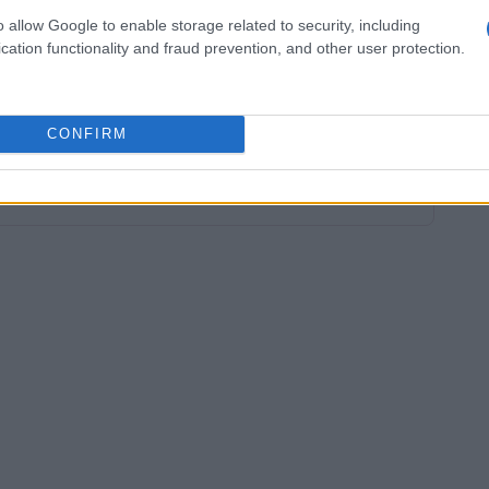
ppia, per guidare il processo di guarigione e
o allow Google to enable storage related to security, including
ifficoltà.
cation functionality and fraud prevention, and other user protection.
CONFIRM