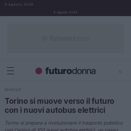
Salta al contenuto
6 Agosto 2026
6 Agosto 2026
⌕
×
⌕
MAKEUP
Cerca
Torino si muove verso il futuro
con i nuovi autobus elettrici
Torino si prepara a rivoluzionare il trasporto pubblico
con l'arrivo di 100 nuovi autobus elettrici, un passo