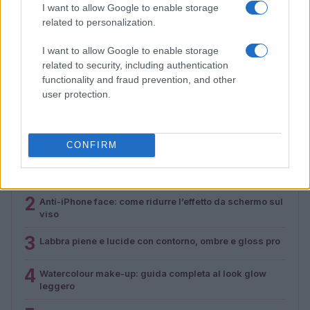
I want to allow Google to enable storage
related to personalization.
Labbra piene e lucide con contorno, ombre e gloss
I want to allow Google to enable storage
pro
related to security, including authentication
Beatrice Bonaventura · 5 Ago 2026
functionality and fraud prevention, and other
user protection.
PIÙ LETTI
CONFIRM
1
Le tendenze beauty di agosto 2026: da Zendaya a
Eileen Gu, le novità da non perdere
2
Anti-iPhone face: come ridurre l’effetto da schermo sul
viso
3
Labbra piene e lucide con contorno, ombre e gloss pro
4
Watercolour make-up: guida completa al look glow
leggero