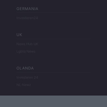
GERMANIA
Investieren24
UK
News Hub UK
Lgbtq News
OLANDA
Investeren 24
NL Newz