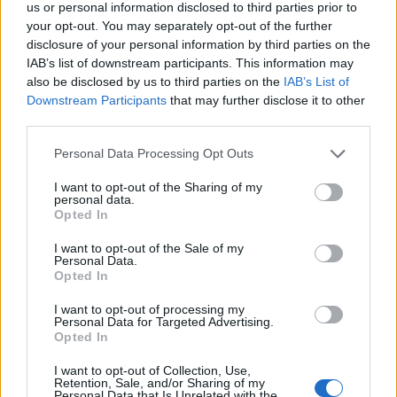
us or personal information disclosed to third parties prior to
your opt-out. You may separately opt-out of the further
disclosure of your personal information by third parties on the
IAB’s list of downstream participants. This information may
also be disclosed by us to third parties on the
IAB’s List of
Downstream Participants
that may further disclose it to other
third parties.
Please note that this website/app uses one or more Google
Personal Data Processing Opt Outs
services and may gather and store information including but
not limited to your visit or usage behaviour. You may click to
I want to opt-out of the Sharing of my
personal data.
Le tendenze beauty di agosto 2026: da Zendaya a
grant or deny consent to Google and its third-party tags to
Opted In
Eileen Gu, le novità da non perdere
use your data for below specified purposes in below Google
Matteo Pellegrino · 5 Ago 2026
consent section.
I want to opt-out of the Sale of my
Personal Data.
Opted In
MAKEUP
I want to opt-out of processing my
Personal Data for Targeted Advertising.
Opted In
I want to opt-out of Collection, Use,
Retention, Sale, and/or Sharing of my
Personal Data that Is Unrelated with the