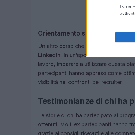
I want t
authenti
Orientamento su LinkedIn
Un altro corso che ha riscosso notevole
LinkedIn
. In un’epoca in cui i social m
lavoro, imparare a utilizzare questa pi
partecipanti hanno appreso come ottimi
visibilità nei confronti dei recruiter.
Testimonianze di chi ha 
Le storie di chi ha partecipato ai progr
ottenuti. Molti ex partecipanti hanno t
grazie ai consigli ricevuti e alle comp