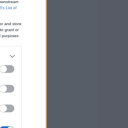
 downstream
B’s List of
er and store
to grant or
ed purposes