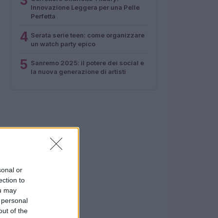
3
Innovazione Leggera per una Pelle
Perfetta
4
Serata serie teen: come organizzare
un watch party epico
5
Sanremo 2025: il potere dei social e
la nuova generazione di artisti
sonal or
ection to
ou may
 personal
out of the