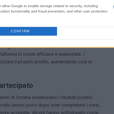
o allow Google to enable storage related to security, including
cation functionality and fraud prevention, and other user protection.
CONFIRM
 successo è stato quello dedicato all’uso di
edia giocano un ruolo cruciale nella ricerca di
attaforma in modo efficace è essenziale. I
zzare il proprio profilo, aumentando così la
partecipato
ammi di Umana evidenziano i risultati positivi
rovato lavoro poco dopo aver completato i corsi,
etenze acquisite. Alcuni hanno sottolineato come