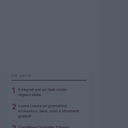
PIÙ LETTI
1
5 segreti per un look occhi
impeccabile
2
Come creare un giornalino
scolastico: temi, ruoli e strumenti
gratuiti
Correttore Charlotte Tilbury: