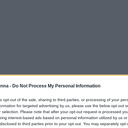
onna -
Do Not Process My Personal Information
ientamento
to opt-out of the sale, sharing to third parties, or processing of your per
formation for targeted advertising by us, please use the below opt-out s
r selection. Please note that after your opt-out request is processed y
LABOITALIA
, un percorso formativo che ha
eing interest-based ads based on personal information utilized by us or
ere come redigere un
curriculum vitae
efficace
disclosed to third parties prior to your opt-out. You may separately opt-