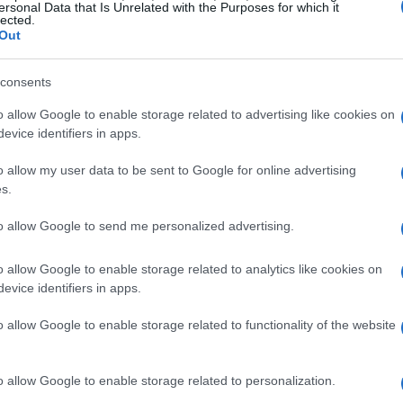
te utile per coloro che hanno bisogno di
ersonal Data that Is Unrelated with the Purposes for which it
lected.
onali e di valorizzare le proprie competenze.
Out
i, gli utenti hanno avuto accesso a suggerimenti
consents
candidatura e dove indirizzare le proprie
o allow Google to enable storage related to advertising like cookies on
evice identifiers in apps.
o allow my user data to be sent to Google for online advertising
s.
to allow Google to send me personalized advertising.
o allow Google to enable storage related to analytics like cookies on
evice identifiers in apps.
o allow Google to enable storage related to functionality of the website
o allow Google to enable storage related to personalization.