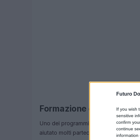
Futuro D
Formazione e corsi di or
If you wish 
sensitive in
confirm you
Uno dei programmi più apprezzati è il
continue se
aiutato molti partecipanti a comprend
information 