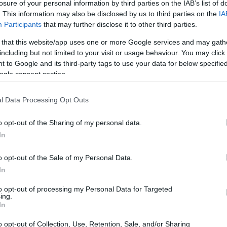
ggiore sicurezza. Gli iscritti hanno avuto
losure of your personal information by third parties on the IAB’s list of
. This information may also be disclosed by us to third parties on the
IA
più attuali per presentarsi nel modo migliore
Participants
that may further disclose it to other third parties.
 that this website/app uses one or more Google services and may gath
including but not limited to your visit or usage behaviour. You may click 
nto
 to Google and its third-party tags to use your data for below specifi
ogle consent section.
otuto interagire e condividere le proprie
ollaborazione
e supporto reciproco. Molti hanno
l Data Processing Opt Outs
alla preparazione e alla disponibilità dei
o opt-out of the Sharing of my personal data.
 e pronti ad affrontare le richieste di ciascun
In
o opt-out of the Sale of my Personal Data.
In
e e supporto personalizzato
to opt-out of processing my Personal Data for Targeted
ing.
ro di Umana è il
bilancio delle competenze
,
In
elle esperienze lavorative di un individuo.
o opt-out of Collection, Use, Retention, Sale, and/or Sharing