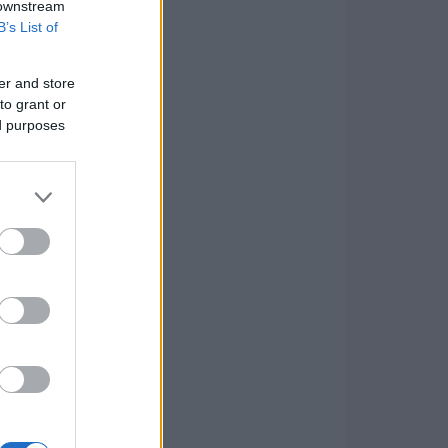
 downstream
B’s List of
er and store
to grant or
ed purposes