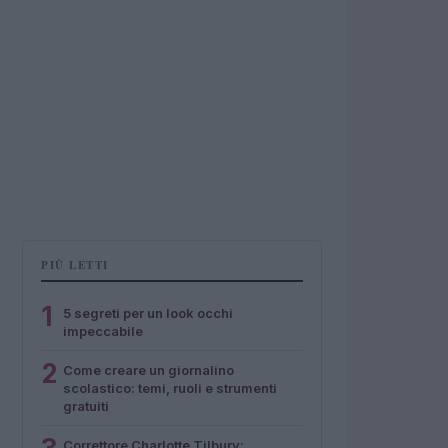
PIÙ LETTI
1
5 segreti per un look occhi
impeccabile
2
Come creare un giornalino
scolastico: temi, ruoli e strumenti
gratuiti
Correttore Charlotte Tilbury: