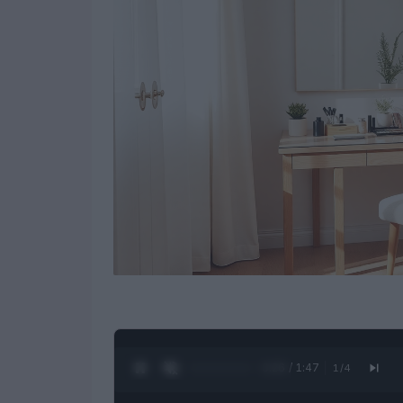
0:27 / 1:47
1
/
4