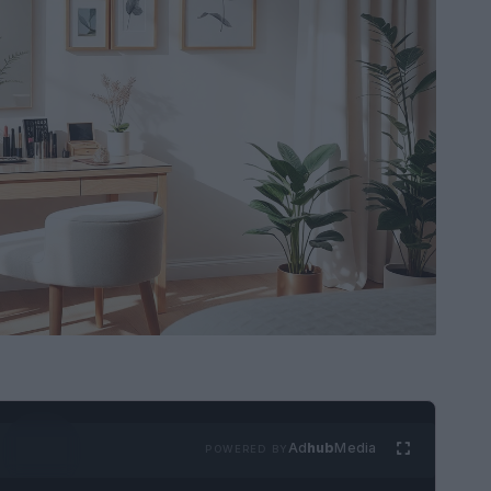
Ad
hub
Media
POWERED BY