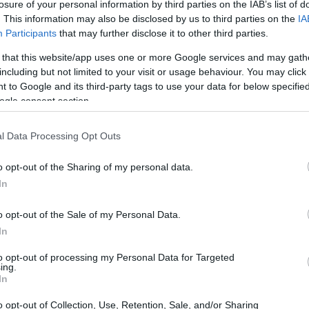
losure of your personal information by third parties on the IAB’s list of
. This information may also be disclosed by us to third parties on the
IA
Participants
that may further disclose it to other third parties.
 that this website/app uses one or more Google services and may gath
including but not limited to your visit or usage behaviour. You may click 
 to Google and its third-party tags to use your data for below specifi
ogle consent section.
l Data Processing Opt Outs
o opt-out of the Sharing of my personal data.
In
ove collocare il tuo angolo
o opt-out of the Sale of my Personal Data.
In
e trucco funzionale è scegliere la posizione
to opt-out of processing my Personal Data for Targeted
ing.
L’illuminazione è fondamentale
: la luce
In
-up impeccabile. Se possibile, posiziona il tuo
o opt-out of Collection, Use, Retention, Sale, and/or Sharing