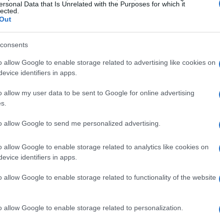
fruttare la luce del giorno, che illumina i colori e
ersonal Data that Is Unrelated with the Purposes for which it
lected.
e.
Out
stanza non lo permette? Non preoccuparti! Le
consents
iciale sono molte e possono risolvere il
o allow Google to enable storage related to advertising like cookies on
evice identifiers in apps.
l’alto
che creano ombre scomode; opta invece
ring light regolabile. Il risultato sarà
o allow my user data to be sent to Google for online advertising
sione!
s.
to allow Google to send me personalized advertising.
i angolo della tua camera
o allow Google to enable storage related to analytics like cookies on
camera: anche in uno spazio ridotto puoi creare
evice identifiers in apps.
sso ci sono angoli trascurati
che possono
o allow Google to enable storage related to functionality of the website
lo spazio tra l’armadio e la parete, una nicchia o
 di creatività e pochi elementi per dare carattere
o allow Google to enable storage related to personalization.