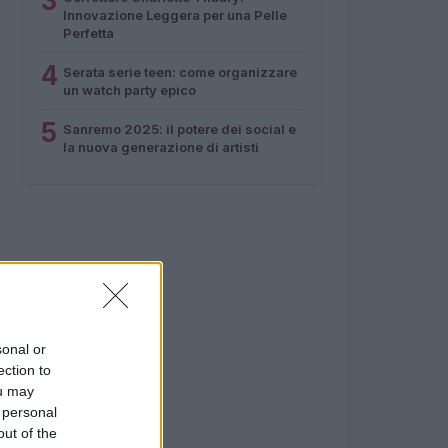
3
Innovazione Leggera per una Pelle
Perfetta
4
Serata serie teen: come organizzare
un watch party epico
5
Sanremo 2025: il potere dei social e
la nuova generazione di artisti
sonal or
ection to
ou may
 personal
out of the