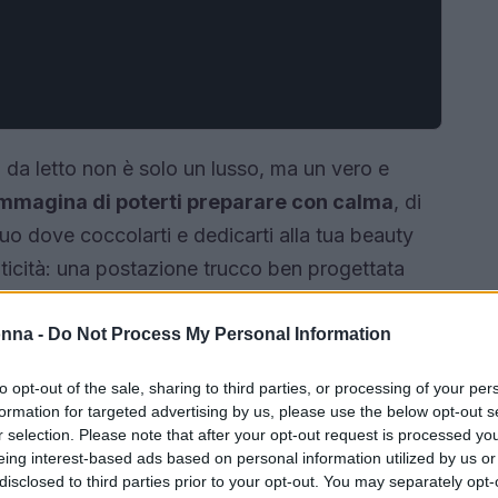
da letto non è solo un lusso, ma un vero e
mmagina di poterti preparare con calma
, di
uo dove coccolarti e dedicarti alla tua beauty
aticità: una postazione trucco ben progettata
apace di aggiungere
stile
e
personalità
alla tua
onna -
Do Not Process My Personal Information
to opt-out of the sale, sharing to third parties, or processing of your per
formation for targeted advertising by us, please use the below opt-out s
r selection. Please note that after your opt-out request is processed y
eing interest-based ads based on personal information utilized by us or
disclosed to third parties prior to your opt-out. You may separately opt-