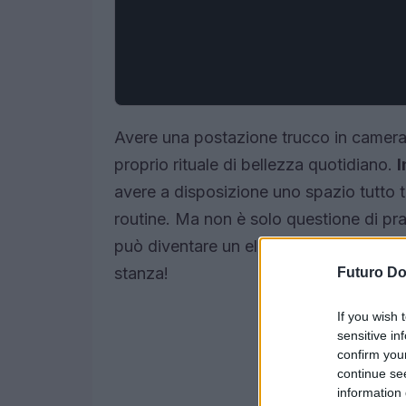
Avere una postazione trucco in camera 
proprio rituale di bellezza quotidiano.
I
avere a disposizione uno spazio tutto t
routine. Ma non è solo questione di pr
può diventare un elemento d’arredo c
stanza!
Futuro D
If you wish 
sensitive in
confirm you
continue se
information 