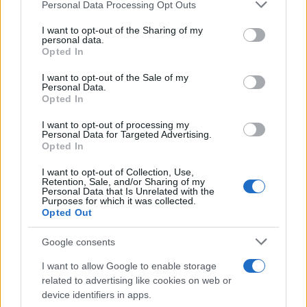
Please note that this website/app uses one or more Google
Personal Data Processing Opt Outs
services and may gather and store information including but
not limited to your visit or usage behaviour. You may click to
I want to opt-out of the Sharing of my
personal data.
grant or deny consent to Google and its third-party tags to
Opted In
use your data for below specified purposes in below Google
consent section.
I want to opt-out of the Sale of my
Personal Data.
Opted In
I want to opt-out of processing my
Personal Data for Targeted Advertising.
Opted In
I want to opt-out of Collection, Use,
Retention, Sale, and/or Sharing of my
Personal Data that Is Unrelated with the
Purposes for which it was collected.
Opted Out
Google consents
I want to allow Google to enable storage
related to advertising like cookies on web or
device identifiers in apps.