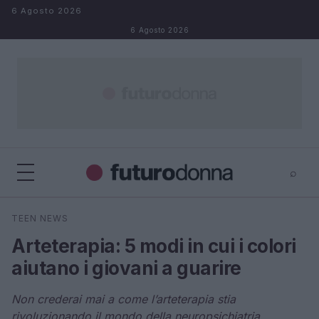
Salta al contenuto
6 Agosto 2026
6 Agosto 2026
⌕
×
⌕
TEEN NEWS
Cerca
Arteterapia: 5 modi in cui i colori
aiutano i giovani a guarire
Non crederai mai a come l’arteterapia stia
rivoluzionando il mondo della neuropsichiatria