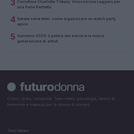
3
Correttore Charlotte Tilbury: Innovazione Leggera per
una Pelle Perfetta
4
Serata serie teen: come organizzare un watch party
epico
5
Sanremo 2025: il potere dei social e la nuova
generazione di artisti
Cresci, brilla, conquista. Teen news, psicologia, lavoro al
femminile e makeup per la donna di domani.
SEZIONI
Teen News