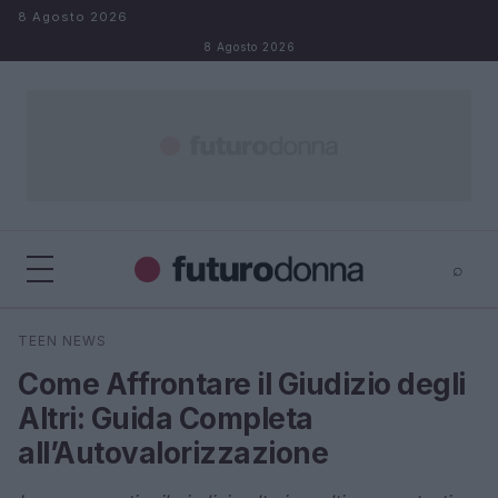
Salta al contenuto
8 Agosto 2026
8 Agosto 2026
⌕
×
⌕
TEEN NEWS
Cerca
Come Affrontare il Giudizio degli
Altri: Guida Completa
all’Autovalorizzazione