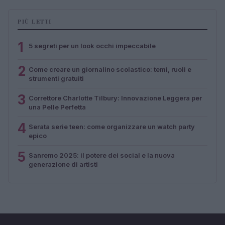
PIÙ LETTI
1
5 segreti per un look occhi impeccabile
2
Come creare un giornalino scolastico: temi, ruoli e
strumenti gratuiti
3
Correttore Charlotte Tilbury: Innovazione Leggera per
una Pelle Perfetta
4
Serata serie teen: come organizzare un watch party
epico
5
Sanremo 2025: il potere dei social e la nuova
generazione di artisti