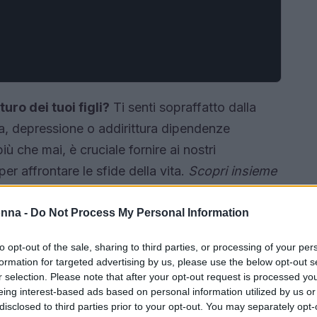
uro dei tuoi figli?
Ti senti sopraffatto dalla
ia, depressione o addirittura dipendenze
 che mai, è cruciale fornire ai nostri
r affrontare le sfide della vita.
Scopri insieme
rmare la loro vita e la tua!
onna -
Do Not Process My Personal Information
to opt-out of the sale, sharing to third parties, or processing of your per
formation for targeted advertising by us, please use the below opt-out s
r selection. Please note that after your opt-out request is processed y
eing interest-based ads based on personal information utilized by us or
disclosed to third parties prior to your opt-out. You may separately opt-