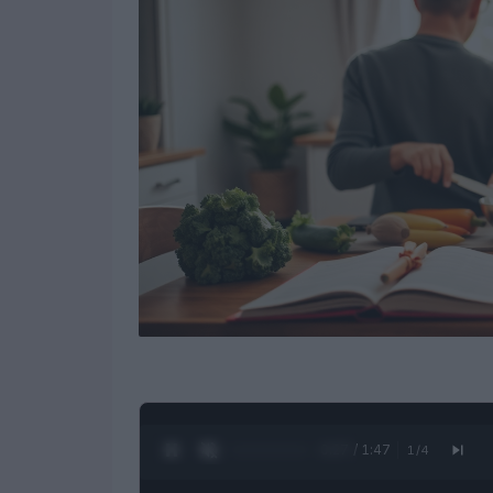
0:28 / 1:47
1
/
4