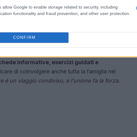
dello stress:
insegna tecniche di rilassamento e
o allow Google to enable storage related to security, including
oni quotidiane.
Ricorda, anche un attimo di pausa
cation functionality and fraud prevention, and other user protection.
nitori
CONFIRM
ale.
Per aiutarti nel tuo percorso, considera
chede informative, esercizi guidati e
are di coinvolgere anche tutta la famiglia nel
 è un viaggio condiviso, e l’unione fa la forza.