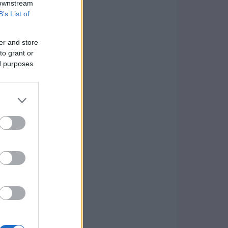
 downstream
B’s List of
er and store
to grant or
ed purposes