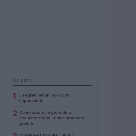
PIÙ LETTI
1
5 segreti per un look occhi
impeccabile
2
Come creare un giornalino
scolastico: temi, ruoli e strumenti
gratuiti
Correttore Charlotte Tilbury: