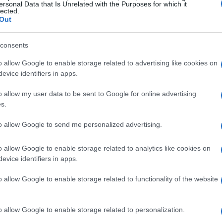
i?
ersonal Data that Is Unrelated with the Purposes for which it
lected.
Out
kills nei tuoi figli
consents
zzare per insegnare ai tuoi figli a prendere
o allow Google to enable storage related to advertising like cookies on
e cinque approcci che possono fare la
evice identifiers in apps.
o allow my user data to be sent to Google for online advertising
s.
 i tuoi figli a valutare le conseguenze delle loro
 contro.
Si tratta di una competenza fondamentale
to allow Google to send me personalized advertising.
tà che richiedano soluzioni innovative, come giochi
o allow Google to enable storage related to analytics like cookies on
evice identifiers in apps.
ma esprimere la propria fantasia?
:
incoraggiali a esprimere i propri sentimenti in modo
o allow Google to enable storage related to functionality of the website
empatia.
Le emozioni sono una parte importante delle
ci interazioni sociali sane con coetanei e adulti,
o allow Google to enable storage related to personalization.
efficace.
Le relazioni ci arricchiscono!