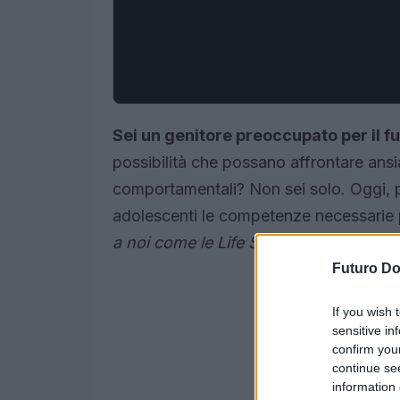
Sei un genitore preoccupato per il fut
possibilità che possano affrontare ans
comportamentali? Non sei solo. Oggi, più
adolescenti le competenze necessarie pe
a noi come le Life Skills possono trasfo
Futuro D
If you wish 
sensitive in
confirm you
continue se
information 