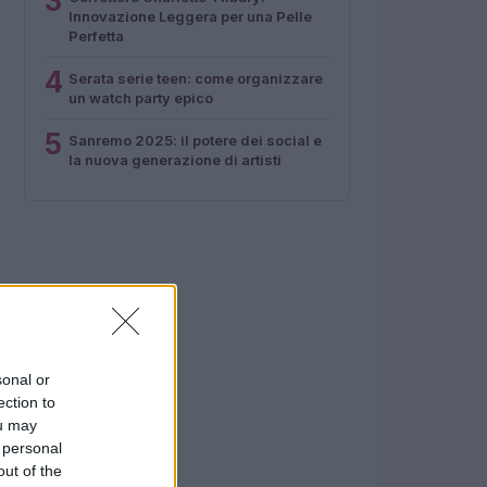
3
Innovazione Leggera per una Pelle
Perfetta
4
Serata serie teen: come organizzare
un watch party epico
5
Sanremo 2025: il potere dei social e
la nuova generazione di artisti
sonal or
ection to
ou may
 personal
out of the