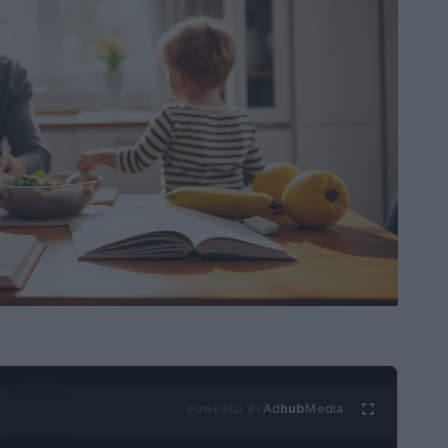
Ad
hub
Media
POWERED BY