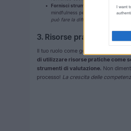
Fornisci strumenti per la gestione 
I want t
mindfulness per affrontare le pressi
authenti
può fare la differenza!
3. Risorse pratiche per ge
Il tuo ruolo come genitore è fondament
di utilizzare risorse pratiche come s
strumenti di valutazione.
Non dimentic
processo!
La crescita delle competenze