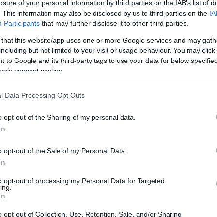
losure of your personal information by third parties on the IAB’s list of
. This information may also be disclosed by us to third parties on the
IA
Participants
that may further disclose it to other third parties.
 that this website/app uses one or more Google services and may gath
including but not limited to your visit or usage behaviour. You may click 
 to Google and its third-party tags to use your data for below specifi
ogle consent section.
l Data Processing Opt Outs
o opt-out of the Sharing of my personal data.
Skills
In
, sono abilità fondamentali che aiutano i ragazzi
o opt-out of the Sale of my Personal Data.
stire le sfide quotidiane.
Lo sapevi che gli
In
 sviluppano queste competenze sono meno
to opt-out of processing my Personal Data for Targeted
ing.
a rischio?
Fenomeni come l’abuso di sostanze
In
 evitati. Ma quali sono queste competenze e
o opt-out of Collection, Use, Retention, Sale, and/or Sharing