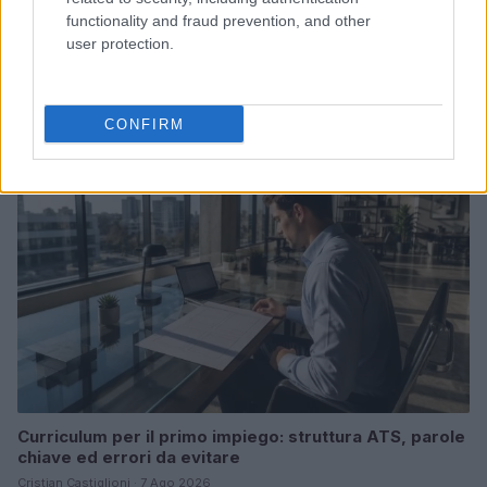
functionality and fraud prevention, and other
Sicurezza sul lavoro: tutele per stagiste e profili
user protection.
junior
Matteo Pellegrino · 7 Ago 2026
CONFIRM
LAVORODONNA
Curriculum per il primo impiego: struttura ATS, parole
chiave ed errori da evitare
Cristian Castiglioni · 7 Ago 2026