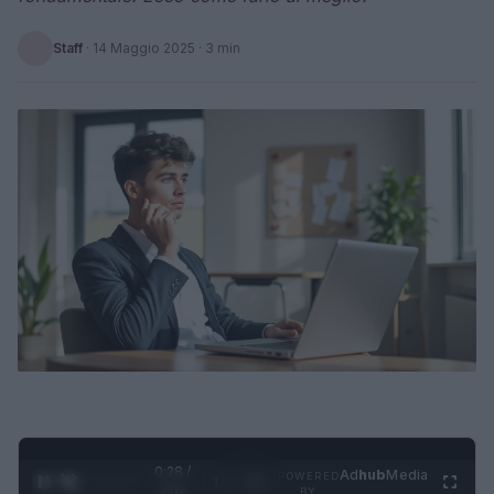
Staff
·
14 Maggio 2025
· 3 min
0:28 /
Ad
hub
Media
POWERED
1
/
4
2:02
BY