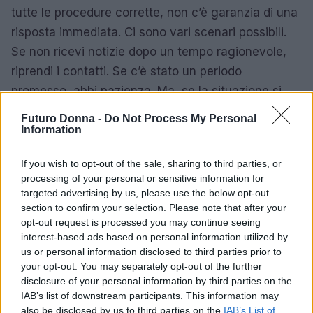
tutte le procedure corrette, non c’è garanzia di una
risposta immediata. Ci sono vari scenari possibili.
Se non ricevi notizie dopo un tempo ragionevole,
riprendi i contatti. Se c’è stato un periodo
promesso, abbi pazienza. Ma, se la situazione si
dilunga, puoi sempre farti sentire, mantenendo
Futuro Donna -
Do Not Process My Personal
sempre un tono cortese. “La pazienza è la virtù dei
Information
forti”, dicono. E, come molti sanno, ogni attesa ha il
If you wish to opt-out of the sale, sharing to third parties, or
suo motivo.
processing of your personal or sensitive information for
targeted advertising by us, please use the below opt-out
In conclusione, seguire un colloquio di lavoro è
section to confirm your selection. Please note that after your
un’arte sottile. Con un approccio attento e
opt-out request is processed you may continue seeing
interest-based ads based on personal information utilized by
strategico, puoi distinguerti e dimostrare il tuo
us or personal information disclosed to third parties prior to
interesse genuino. Ma ricorda: la chiave è sempre
your opt-out. You may separately opt-out of the further
l’equilibrio tra pazienza e determinazione. Buona
disclosure of your personal information by third parties on the
IAB’s list of downstream participants. This information may
fortuna!
also be disclosed by us to third parties on the
IAB’s List of