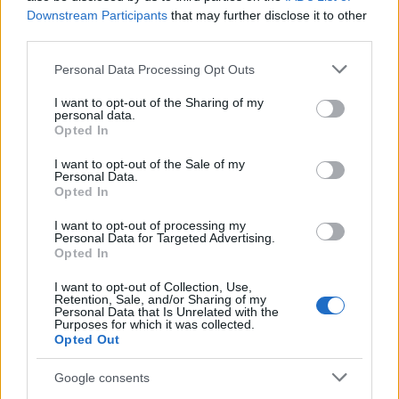
Downstream Participants
that may further disclose it to other
third parties.
AUTORE
Please note that this website/app uses one or more Google
Personal Data Processing Opt Outs
Staff
services and may gather and store information including but
not limited to your visit or usage behaviour. You may click to
I want to opt-out of the Sharing of my
personal data.
grant or deny consent to Google and its third-party tags to
Opted In
use your data for below specified purposes in below Google
consent section.
I want to opt-out of the Sale of my
Personal Data.
Opted In
I want to opt-out of processing my
Personal Data for Targeted Advertising.
Opted In
I want to opt-out of Collection, Use,
Retention, Sale, and/or Sharing of my
Personal Data that Is Unrelated with the
Purposes for which it was collected.
Opted Out
Google consents