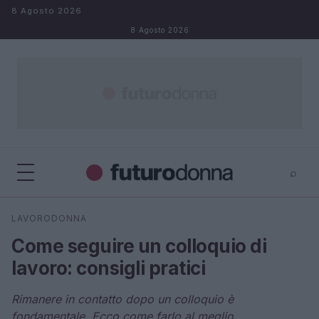
Salta al contenuto
8 Agosto 2026
8 Agosto 2026
⌕
×
⌕
LAVORODONNA
Cerca
Come seguire un colloquio di
lavoro: consigli pratici
Rimanere in contatto dopo un colloquio è
fondamentale. Ecco come farlo al meglio.