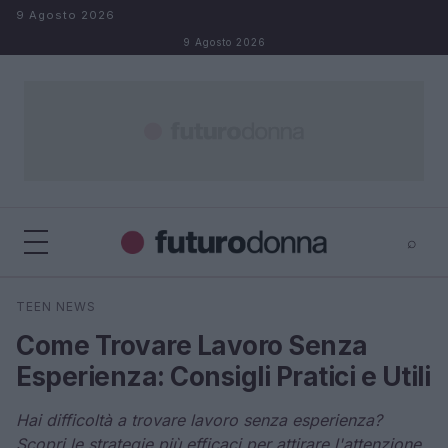
Salta al contenuto
9 Agosto 2026
9 Agosto 2026
⌕
×
⌕
TEEN NEWS
Cerca
Come Trovare Lavoro Senza
Esperienza: Consigli Pratici e Utili
Hai difficoltà a trovare lavoro senza esperienza?
Scopri le strategie più efficaci per attirare l'attenzione