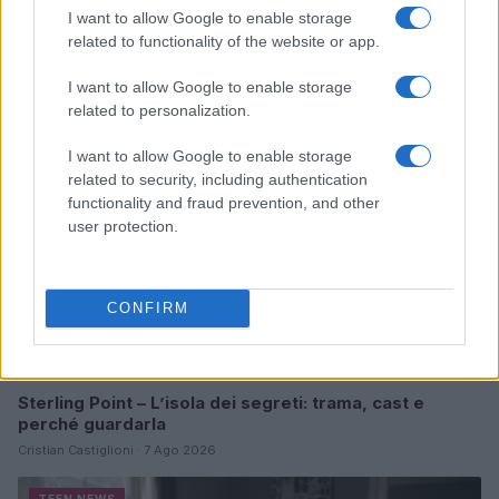
I want to allow Google to enable storage
Continua a leggere
related to functionality of the website or app.
I want to allow Google to enable storage
TEEN NEWS
related to personalization.
I want to allow Google to enable storage
related to security, including authentication
functionality and fraud prevention, and other
user protection.
CONFIRM
Sterling Point – L’isola dei segreti: trama, cast e
perché guardarla
Cristian Castiglioni · 7 Ago 2026