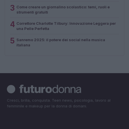
3
Come creare un giornalino scolastico: temi, ruoli e
strumenti gratuiti
4
Correttore Charlotte Tilbury: Innovazione Leggera per
una Pelle Perfetta
5
Sanremo 2025: il potere dei social nella musica
italiana
Cresci, brilla, conquista. Teen news, psicologia, lavoro al
femminile e makeup per la donna di domani.
SEZIONI