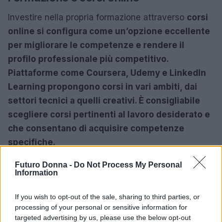
Investire nella propria formazione attraverso
corsi
online si configura come un’opzione eccellente
per migliorare le competenze e rendere il
profilo professionale più competitivo.
Piattaforme come Coursera, Udemy e LinkedIn
Learning propongono corsi in vari ambiti, dai
settori tecnici a quelli creativi. È consigliabile
scegliere corsi pertinenti al lavoro desiderato e
che consentano di acquisire competenze
specifiche.
Certificazioni utili
Futuro Donna -
Do Not Process My Personal
Information
Oltre ai corsi, è opportuno considerare
If you wish to opt-out of the sale, sharing to third parties, or
l’ottenimento di
certificazioni che possano
processing of your personal or sensitive information for
arricchire il curriculum. Tali attestati dimostrano
targeted advertising by us, please use the below opt-out