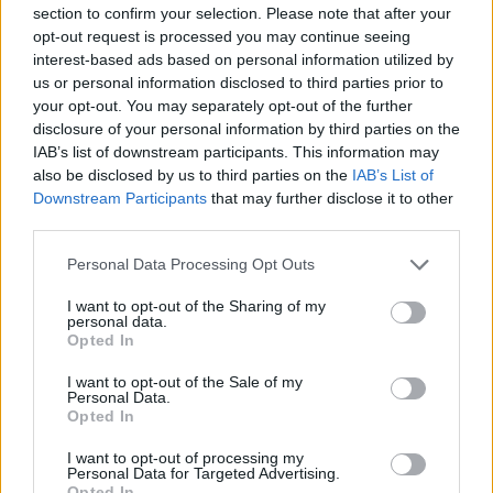
impegno e dedizione nel perfezionamento delle
section to confirm your selection. Please note that after your
opt-out request is processed you may continue seeing
proprie competenze, aumentando le probabilità
interest-based ads based on personal information utilized by
di attrarre l’attenzione dei datori di lavoro.
us or personal information disclosed to third parties prior to
your opt-out. You may separately opt-out of the further
In conclusione, trovare lavoro senza esperienza
disclosure of your personal information by third parties on the
non è un’impresa impossibile. Con un approccio
IAB’s list of downstream participants. This information may
also be disclosed by us to third parties on the
IAB’s List of
strategico, una rete di contatti efficace e una
Downstream Participants
that may further disclose it to other
preparazione adeguata, è possibile aprire le porte a
third parties.
nuove opportunità e avviare un percorso
Please note that this website/app uses one or more Google
Personal Data Processing Opt Outs
professionale di successo. È fondamentale
services and may gather and store information including but
mantenere la perseveranza e avere fiducia nelle
not limited to your visit or usage behaviour. You may click to
I want to opt-out of the Sharing of my
personal data.
grant or deny consent to Google and its third-party tags to
proprie capacità.
Opted In
use your data for below specified purposes in below Google
consent section.
I want to opt-out of the Sale of my
Personal Data.
Opted In
AUTORE
Staff
I want to opt-out of processing my
Personal Data for Targeted Advertising.
Opted In