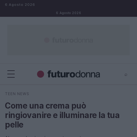
Salta al contenuto
6 Agosto 2026
6 Agosto 2026
⌕
×
⌕
TEEN NEWS
Cerca
Come una crema può
ringiovanire e illuminare la tua
pelle