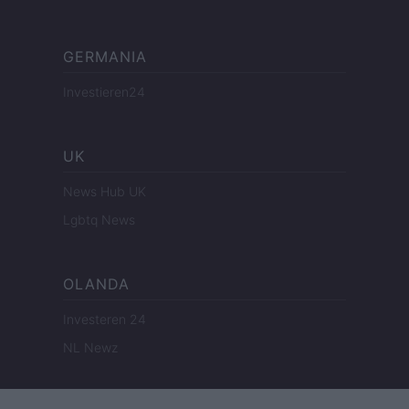
GERMANIA
Investieren24
UK
News Hub UK
Lgbtq News
OLANDA
Investeren 24
NL Newz