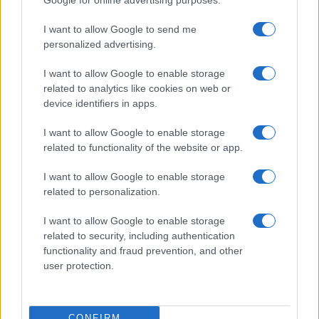
I want to allow Google to send me
personalized advertising.
I want to allow Google to enable storage
related to analytics like cookies on web or
device identifiers in apps.
I want to allow Google to enable storage
related to functionality of the website or app.
I want to allow Google to enable storage
Guida al giornalino teen: linea editoriale, ruoli e
related to personalization.
strumenti gratis
Matteo Pellegrino · 3 Ago 2026
I want to allow Google to enable storage
related to security, including authentication
TEEN NEWS
functionality and fraud prevention, and other
user protection.
CONFIRM