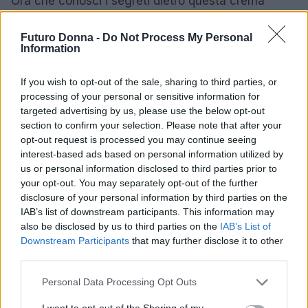
Ora che conosci i segreti dietro questa crema
straordinaria, cosa stai aspettando? Non lasciarti
Futuro Donna -
Do Not Process My Personal
sfuggire l’opportunità di regalare alla tua pelle il
Information
trattamento che merita. Condividi la tua esperienza
e unisciti alla conversazione: la tua pelle ti
If you wish to opt-out of the sale, sharing to third parties, or
ringrazierà! E chi lo sa, magari diventerai anche tu
processing of your personal or sensitive information for
targeted advertising by us, please use the below opt-out
una delle tante persone che non possono fare a
section to confirm your selection. Please note that after your
meno di questo prodotto magico!
opt-out request is processed you may continue seeing
interest-based ads based on personal information utilized by
us or personal information disclosed to third parties prior to
your opt-out. You may separately opt-out of the further
AUTORE
disclosure of your personal information by third parties on the
Staff
IAB’s list of downstream participants. This information may
also be disclosed by us to third parties on the
IAB’s List of
Downstream Participants
that may further disclose it to other
third parties.
Please note that this website/app uses one or more Google
Personal Data Processing Opt Outs
services and may gather and store information including but
not limited to your visit or usage behaviour. You may click to
I want to opt-out of the Sharing of my