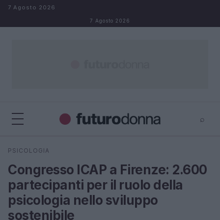
Salta al contenuto
7 Agosto 2026
7 Agosto 2026
⌕
×
⌕
PSICOLOGIA
Cerca
Congresso ICAP a Firenze: 2.600
partecipanti per il ruolo della
psicologia nello sviluppo
sostenibile