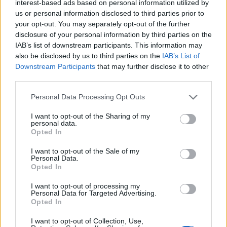
interest-based ads based on personal information utilized by
e progettazione collaborativa tra mondo
us or personal information disclosed to third parties prior to
accademico, pratica professionale e istituzioni.
your opt-out. You may separately opt-out of the further
disclosure of your personal information by third parties on the
IAB’s list of downstream participants. This information may
also be disclosed by us to third parties on the
IAB’s List of
AUTORE
Downstream Participants
that may further disclose it to other
Beatrice Bonaventura
third parties.
Beatrice Bonaventura ricorda la decisione di
Please note that this website/app uses one or more Google
Personal Data Processing Opt Outs
lasciare le passerelle di Firenze dopo un
services and may gather and store information including but
servizio su sartorie locali; da allora guida
not limited to your visit or usage behaviour. You may click to
I want to opt-out of the Sharing of my
scelte stilistiche pratiche per lettori. In
personal data.
grant or deny consent to Google and its third-party tags to
Opted In
redazione propone palette sobrie e mantiene
use your data for below specified purposes in below Google
un archivio personale di tagli e cartamodelli
consent section.
I want to opt-out of the Sale of my
d’epoca.
Personal Data.
Opted In
I want to opt-out of processing my
Personal Data for Targeted Advertising.
Opted In
I want to opt-out of Collection, Use,