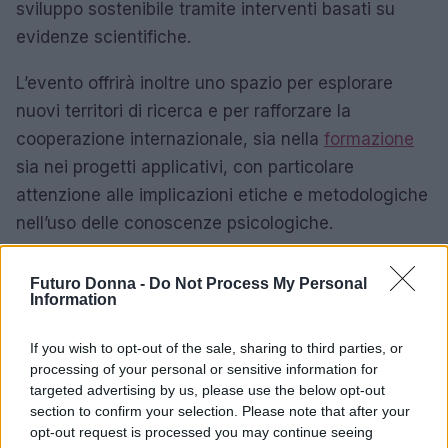
sviluppo sostenibile tramite interventi basati su
evidenze scientifiche.
L’evento offrirà inoltre uno spazio per esplorare
nuovi territori di ricerca e per rafforzare la
cooperazione internazionale, sia nella
formazione
sia nei progetti applicativi, con particolare
attenzione alle implicazioni etiche e metodologiche
nell’uso delle conoscenze psicologiche.
La concentrazione di esperienze e competenze
Futuro Donna -
Do Not Process My Personal
presenti a Firenze punta a costruire traiettorie
Information
operative: dalla progettazione di interventi sul
If you wish to opt-out of the sale, sharing to third parties, or
posto di lavoro all’implementazione di programmi
processing of your personal or sensitive information for
educativi, fino a strategie per ridurre le
targeted advertising by us, please use the below opt-out
disuguaglianze sociali. In questo senso, il
section to confirm your selection. Please note that after your
opt-out request is processed you may continue seeing
congresso si configura come momento di scambio