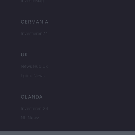
InvestirMag
GERMANIA
Investieren24
UK
News Hub UK
Lgbtq News
OLANDA
Investeren 24
NL Newz