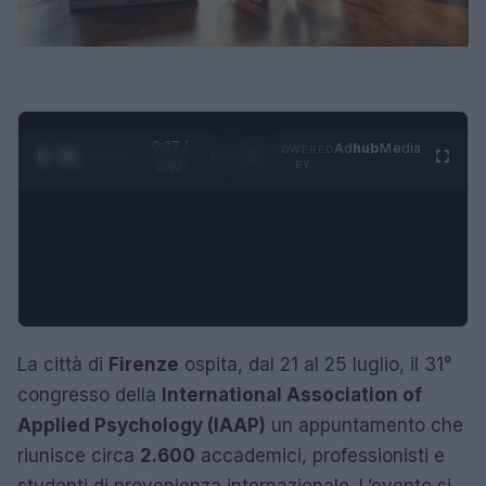
0:28 /
Ad
hub
Media
POWERED
1
/
4
2:02
BY
La città di
Firenze
ospita, dal 21 al 25 luglio, il 31°
congresso della
International Association of
Applied Psychology (IAAP)
un appuntamento che
riunisce circa
2.600
accademici, professionisti e