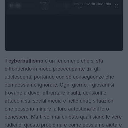
0:29 /
Ad
hub
Media
POWERED
1
/
4
1:47
BY
Il
cyberbullismo
è un fenomeno che si sta
diffondendo in modo preoccupante tra gli
adolescenti, portando con sé conseguenze che
non possiamo ignorare. Ogni giorno, i giovani si
trovano a dover affrontare insulti, derisioni e
attacchi sui social media e nelle chat, situazioni
che possono minare la loro autostima e il loro
benessere. Ma ti sei mai chiesto quali siano le vere
radici di questo problema e come possiamo aiutare