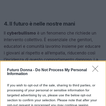
4. Il futuro è nelle nostre mani
Il
cyberbullismo
è un fenomeno che richiede un
intervento collettivo. È essenziale che genitori,
educatori e comunità lavorino insieme per educare
i giovani al rispetto e all’empatia, riducendo così
l’incidenza di questo comportamento dannoso. La
cultura del rispetto deve essere promossa
Futuro Donna -
Do Not Process My Personal
attivamente, affinché i ragazzi possano sentirsi al
Information
sicuro nel loro ambiente, sia fisico che virtuale.
If you wish to opt-out of the sale, sharing to third parties, or
Ogni piccolo passo conta. Parla apertamente di
processing of your personal or sensitive information for
targeted advertising by us, please use the below opt-out
cyberbullismo con i tuoi figli e non avere paura di
section to confirm your selection. Please note that after your
affrontare l’argomento. La tua voce può essere la
opt-out request is processed you may continue seeing