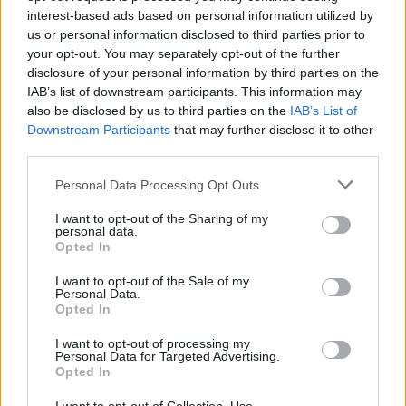
chiave per proteggere e guidare i giovani in un
interest-based ads based on personal information utilized by
us or personal information disclosed to third parties prior to
mondo sempre più complesso.
your opt-out. You may separately opt-out of the further
disclosure of your personal information by third parties on the
Infine, ricorda: la
psicoterapia costruttivista
non
IAB’s list of downstream participants. This information may
solo cura le ferite, ma aiuta a costruire una nuova
also be disclosed by us to third parties on the
IAB’s List of
Downstream Participants
that may further disclose it to other
narrazione di vita, in cui il dolore diventa
third parties.
consapevolezza e crescita. Insieme, possiamo
Please note that this website/app uses one or more Google
trasformare il dolore in una storia di rinascita e
Personal Data Processing Opt Outs
services and may gather and store information including but
empowerment.
not limited to your visit or usage behaviour. You may click to
I want to opt-out of the Sharing of my
personal data.
grant or deny consent to Google and its third-party tags to
Opted In
use your data for below specified purposes in below Google
consent section.
I want to opt-out of the Sale of my
AUTORE
Personal Data.
Staff
Opted In
I want to opt-out of processing my
Personal Data for Targeted Advertising.
Opted In