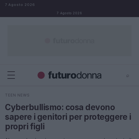
Salta al contenuto
7 Agosto 2026
7 Agosto 2026
⌕
×
⌕
TEEN NEWS
Cerca
Cyberbullismo: cosa devono
sapere i genitori per proteggere i
propri figli