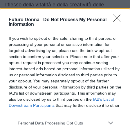
riflesso della vitalità e della creatività delle
teenager di oggi, e non vediamo l’ora di vedere
Futuro Donna -
Do Not Process My Personal
cosa riserverà il futuro.
Information
If you wish to opt-out of the sale, sharing to third parties, or
processing of your personal or sensitive information for
AUTORE
Matteo Pellegrino
targeted advertising by us, please use the below opt-out
section to confirm your selection. Please note that after your
Matteo Pellegrino ha organizzato una sfilata
opt-out request is processed you may continue seeing
pop-up nei vicoli del Quartieri Spagnoli per
interest-based ads based on personal information utilized by
promuovere giovani designer; è editorialista
us or personal information disclosed to third parties prior to
moda che cura rubriche su artigianato e
your opt-out. You may separately opt-out of the further
tendenze locali. Nato a Napoli, conserva
disclosure of your personal information by third parties on the
bozze di pattern e appunti presi nelle sartorie
IAB’s list of downstream participants. This information may
di via Toledo.
also be disclosed by us to third parties on the
IAB’s List of
Downstream Participants
that may further disclose it to other
third parties.
Please note that this website/app uses one or more Google
Personal Data Processing Opt Outs
services and may gather and store information including but