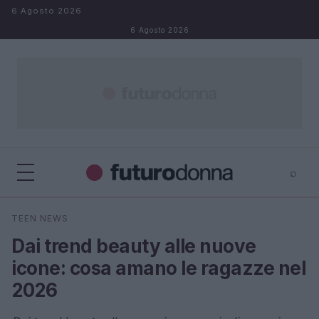
Salta al contenuto
6 Agosto 2026
6 Agosto 2026
⌕
×
⌕
TEEN NEWS
Cerca
Dai trend beauty alle nuove
icone: cosa amano le ragazze nel
2026