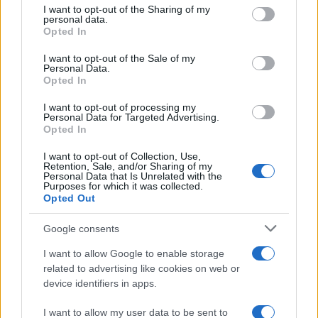
not limited to your visit or usage behaviour. You may click to
I want to opt-out of the Sharing of my
personal data.
grant or deny consent to Google and its third-party tags to
Opted In
use your data for below specified purposes in below Google
consent section.
I want to opt-out of the Sale of my
Personal Data.
Opted In
I want to opt-out of processing my
Personal Data for Targeted Advertising.
Opted In
I want to opt-out of Collection, Use,
Retention, Sale, and/or Sharing of my
Personal Data that Is Unrelated with the
Purposes for which it was collected.
Opted Out
Google consents
I want to allow Google to enable storage
related to advertising like cookies on web or
Continua a leggere
device identifiers in apps.
I want to allow my user data to be sent to