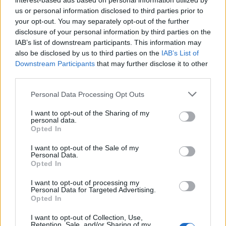
interest-based ads based on personal information utilized by
us or personal information disclosed to third parties prior to
your opt-out. You may separately opt-out of the further
disclosure of your personal information by third parties on the
IAB’s list of downstream participants. This information may
also be disclosed by us to third parties on the
IAB’s List of
Downstream Participants
that may further disclose it to other
third parties.
Please note that this website/app uses one or more Google
Personal Data Processing Opt Outs
services and may gather and store information including but
not limited to your visit or usage behaviour. You may click to
I want to opt-out of the Sharing of my
personal data.
grant or deny consent to Google and its third-party tags to
Opted In
use your data for below specified purposes in below Google
consent section.
I want to opt-out of the Sale of my
Personal Data.
Opted In
I want to opt-out of processing my
Continua a leggere
Personal Data for Targeted Advertising.
Opted In
TEEN NEWS
I want to opt-out of Collection, Use,
Retention, Sale, and/or Sharing of my