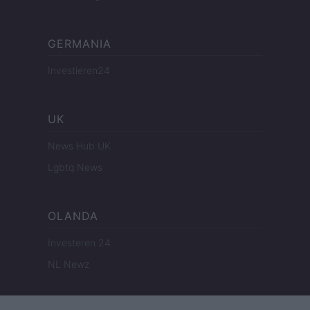
GERMANIA
Investieren24
UK
News Hub UK
Lgbtq News
OLANDA
Investeren 24
NL Newz