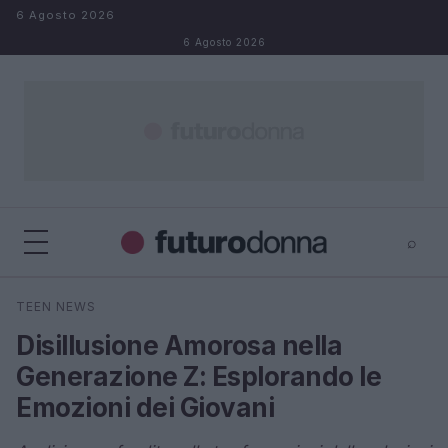
Salta al contenuto
6 Agosto 2026
6 Agosto 2026
⌕
×
⌕
TEEN NEWS
Cerca
Disillusione Amorosa nella
Generazione Z: Esplorando le
Emozioni dei Giovani