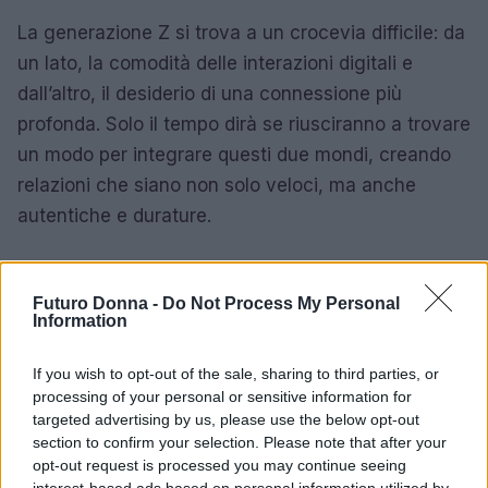
La generazione Z si trova a un crocevia difficile: da
un lato, la comodità delle interazioni digitali e
dall’altro, il desiderio di una connessione più
profonda. Solo il tempo dirà se riusciranno a trovare
un modo per integrare questi due mondi, creando
relazioni che siano non solo veloci, ma anche
autentiche e durature.
Futuro Donna -
Do Not Process My Personal
AUTORE
Information
Staff
If you wish to opt-out of the sale, sharing to third parties, or
processing of your personal or sensitive information for
targeted advertising by us, please use the below opt-out
section to confirm your selection. Please note that after your
opt-out request is processed you may continue seeing