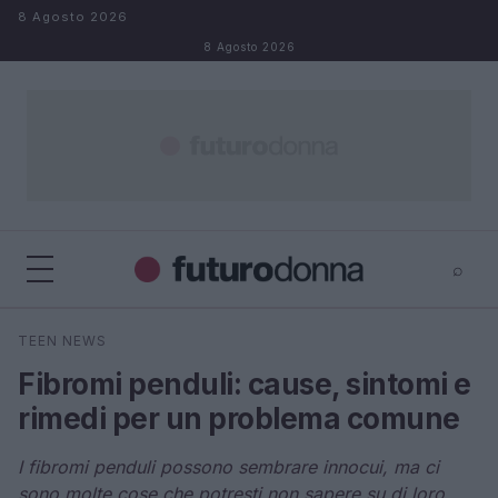
Salta al contenuto
8 Agosto 2026
8 Agosto 2026
⌕
×
⌕
TEEN NEWS
Cerca
Fibromi penduli: cause, sintomi e
rimedi per un problema comune
I fibromi penduli possono sembrare innocui, ma ci
sono molte cose che potresti non sapere su di loro.