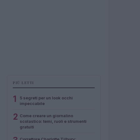
PIÙ LETTI
1
5 segreti per un look occhi
impeccabile
2
Come creare un giornalino
scolastico: temi, ruoli e strumenti
gratuiti
Correttore Charlotte Tilbury: