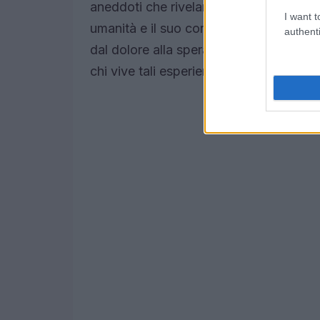
aneddoti che rivelano non solo la gravi
I want t
umanità e il suo coraggio.
La risposta 
authenti
dal dolore alla speranza, che ci ricord
chi vive tali esperienze.