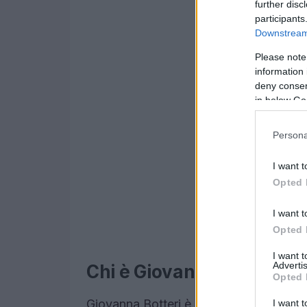
further disc
participants
Downstream 
Please note
information 
deny consent
in below Go
Persona
I want t
Opted 
I want t
Opted 
I want 
Advertis
Chi è Giovanna Botteri?
Opted 
Giovanna Botteri è una figura iconica n
I want t