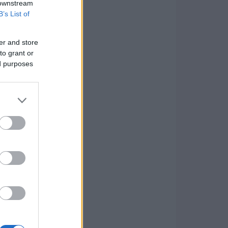
 downstream
B’s List of
er and store
to grant or
ed purposes