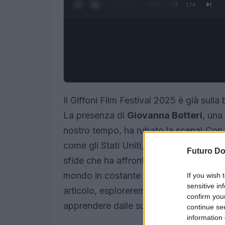
0:28 / 3:16
1
/
4
Il Giffoni Film Festival 2025 è già sulla 
La presenza di
Giovanna Botteri
, una
nostro tempo, ha rubato la scena! Con 
come gli Stati Uniti, la Francia e la Cin
Futuro D
sfide che ha affrontato nel suo lavoro,
mondo in costante cambiamento.
Non 
If you wish 
sensitive in
articolo, esploreremo i momenti salient
confirm you
apprendere dalle sue storie straordinari
continue se
information 