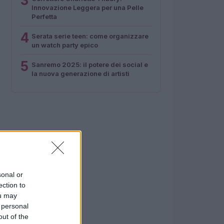
3
Innovazione Leggera per una Pelle
Perfetta
4
Serata serie teen: come organizzare
un watch party epico
5
Sanremo 2025: il potere dei social e
la nuova generazione di artisti
sonal or
ection to
ou may
 personal
out of the