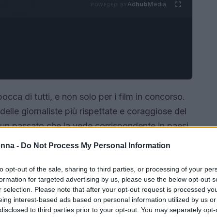
Ad
hub
Media
POWERED BY
bocca di tutti, e non solo per i film in concorso.
 delle giornaliste più rispettate e coraggiose del
un passato che la vede corrispondente in paesi
a, Botteri ha condiviso le sue esperienze e le
onna -
Do Not Process My Personal Information
 offrendoci uno spaccato unico sulla realtà di un
crederai mai a cosa ha rivelato!
In questo
to opt-out of the sale, sharing to third parties, or processing of your per
formation for targeted advertising by us, please use the below opt-out s
i del suo intervento e le lezioni che possiamo
r selection. Please note that after your opt-out request is processed y
e.
eing interest-based ads based on personal information utilized by us or
disclosed to third parties prior to your opt-out. You may separately opt-