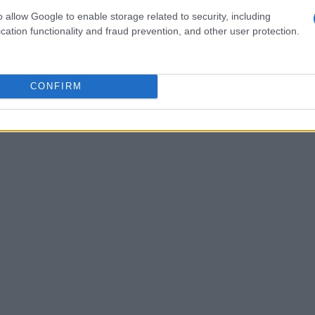
tà degli eventi che ha coperto, ma anche la sua
o allow Google to enable storage related to security, including
ti sorprenderà!
Ogni storia è un mix di emozioni,
cation functionality and fraud prevention, and other user protection.
a quanto sia importante mantenere viva la voce di
CONFIRM