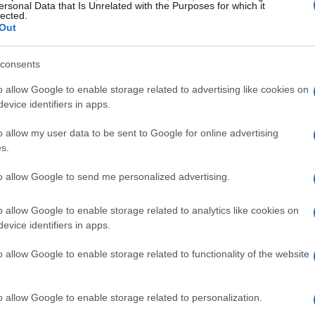
ersonal Data that Is Unrelated with the Purposes for which it
lected.
ha vissuto da vicino eventi cruciali della nostra
Out
rivoluzioni. La sua carriera l’ha portata in
ituazioni drammatiche con un occhio attento e
consents
 questa giornalista che ha raccontato il mondo?
o allow Google to enable storage related to advertising like cookies on
evice identifiers in apps.
enni, Botteri ha sempre cercato di portare la
o allow my user data to be sent to Google for online advertising
moda. La sua esperienza in Cina durante
s.
dei tanti esempi del suo impegno nel dare voce a
to allow Google to send me personalized advertising.
contare storie complesse in modo semplice e
iù seguite e rispettate, non solo in Italia, ma in
o allow Google to enable storage related to analytics like cookies on
evice identifiers in apps.
o allow Google to enable storage related to functionality of the website
ni 2025: emozioni e rivelazioni
o allow Google to enable storage related to personalization.
 ha affascinato il pubblico con una serie di