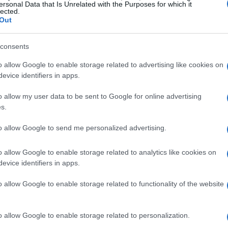
ersonal Data that Is Unrelated with the Purposes for which it
no una serie di demo che cambiarono il
lected.
Out
nizialmente privi di grandi ambizioni, il loro
nificato profondo legato alla tradizione della loro
consents
e
house
diffuse sui
Bulletin Board System
, i
o allow Google to enable storage related to advertising like cookies on
 al di fuori della Finlandia.<\/p>
evice identifiers in apps.
o allow my user data to be sent to Google for online advertising
l suono di Helsinki<\/h2>
s.
to allow Google to send me personalized advertising.
perimenti, gli Ural 13 Diktators pubblicarono il
che mescolava elementi
hi-nrg
e
techno
con
o allow Google to enable storage related to analytics like cookies on
a. Il brano “
Paraati
” si ispirava a “
French Kiss
”,
evice identifiers in apps.
re della
drum machine TR-808
a nuovi livelli.
o allow Google to enable storage related to functionality of the website
he richiamavano le loro origini contribuì a creare
La loro musica divenne un ponte tra passato e
o allow Google to enable storage related to personalization.
/p>