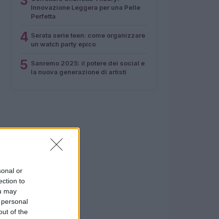
3
Innovazione Leggera per una Pelle
Perfetta
4
Serata serie teen: come organizzare
un watch party epico
5
Sanremo 2025: il potere dei social e
la nuova generazione di artisti
sonal or
ection to
ou may
 personal
out of the