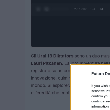
0:28 / 2:02
1
/
4
Gli
Ural 13 Diktators
sono un duo musi
Lauri Pitkänen
. La loro avventura nel
registrato su un computer
Amiga 500
.
Futuro D
innovazione, culminando in un sound che 
mondo. Si esploreranno le origini di qu
If you wish 
sensitive in
e l’eredità che continuano a lasciare ne
confirm you
continue se
information 