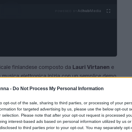
Ad
hub
Media
POWERED BY
cale finlandese composto da
Lauri Virtanen
e
la musica elettronica inizia con un semplice demo
 Questa storia rappresenta un mix di passione e
onna -
Do Not Process My Personal Information
ha fatto vibrare le piste da ballo di tutto il
esto duo, il loro impatto nel panorama musicale
to opt-out of the sale, sharing to third parties, or processing of your per
formation for targeted advertising by us, please use the below opt-out s
l settore.<\/p>
r selection. Please note that after your opt-out request is processed y
eing interest-based ads based on personal information utilized by us or
disclosed to third parties prior to your opt-out. You may separately opt-