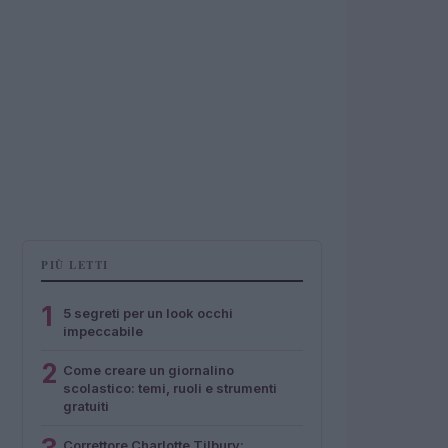
PIÙ LETTI
1
5 segreti per un look occhi
impeccabile
2
Come creare un giornalino
scolastico: temi, ruoli e strumenti
gratuiti
Correttore Charlotte Tilbury: