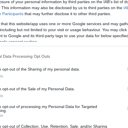
losure of your personal information by third parties on the IAB’s list of
. This information may also be disclosed by us to third parties on the
IA
Participants
that may further disclose it to other third parties.
 that this website/app uses one or more Google services and may gath
including but not limited to your visit or usage behaviour. You may click 
 to Google and its third-party tags to use your data for below specifi
ogle consent section.
l Data Processing Opt Outs
o opt-out of the Sharing of my personal data.
In
o opt-out of the Sale of my Personal Data.
In
pionieri musicali<\/h2>
to opt-out of processing my Personal Data for Targeted
ing.
In
ri Pitkänen, entrambi nati nel 1979, iniziarono a
installato sul loro Amiga 500. Ispirati dalla
o opt-out of Collection, Use, Retention, Sale, and/or Sharing