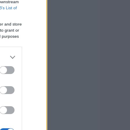
 downstream
B’s List of
er and store
to grant or
ed purposes