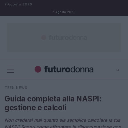
Salta al contenuto
7 Agosto 2026
7 Agosto 2026
⌕
×
⌕
TEEN NEWS
Cerca
Guida completa alla NASPI:
gestione e calcoli
Non crederai mai quanto sia semplice calcolare la tua
NASPI! Scopri come affrontare la disoccupazione con