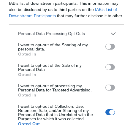
IAB’s list of downstream participants. This information may
a scoprire il tuo potenziale?
also be disclosed by us to third parties on the
IAB’s List of
Downstream Participants
that may further disclose it to other
third parties.
Please note that this website/app uses one or more Google
AUTORE
Personal Data Processing Opt Outs
Staff
services and may gather and store information including but
not limited to your visit or usage behaviour. You may click to
I want to opt-out of the Sharing of my
personal data.
grant or deny consent to Google and its third-party tags to
Opted In
use your data for below specified purposes in below Google
consent section.
I want to opt-out of the Sale of my
Personal Data.
Opted In
I want to opt-out of processing my
Personal Data for Targeted Advertising.
Opted In
I want to opt-out of Collection, Use,
Retention, Sale, and/or Sharing of my
Personal Data that Is Unrelated with the
Purposes for which it was collected.
Opted Out