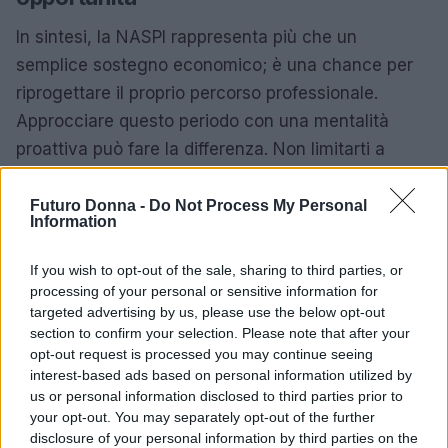
In sintesi, la NASPI rappresenta più che un
semplice sostegno economico; è una chance per
riprogettare il proprio percorso professionale.
Approcciare questo periodo con una mentalità
proattiva può fare la differenza. Non limitarti a
“sopravvivere” durante la disoccupazione, ma
usalo come un’opportunità per crescere e
Futuro Donna -
Do Not Process My Personal
Information
migliorare.
If you wish to opt-out of the sale, sharing to third parties, or
Se stai affrontando questo momento di transizione,
processing of your personal or sensitive information for
ricorda che con la giusta pianificazione e le
targeted advertising by us, please use the below opt-out
section to confirm your selection. Please note that after your
strategie adeguate, puoi trasformare la tua
opt-out request is processed you may continue seeing
situazione in un’opportunità di rinnovamento
interest-based ads based on personal information utilized by
professionale. È il momento perfetto per ripensare
us or personal information disclosed to third parties prior to
your opt-out. You may separately opt-out of the further
le tue aspirazioni, esplorare nuove direzioni e,
disclosure of your personal information by third parties on the
perché no, reinventarti completamente. Sei pronta