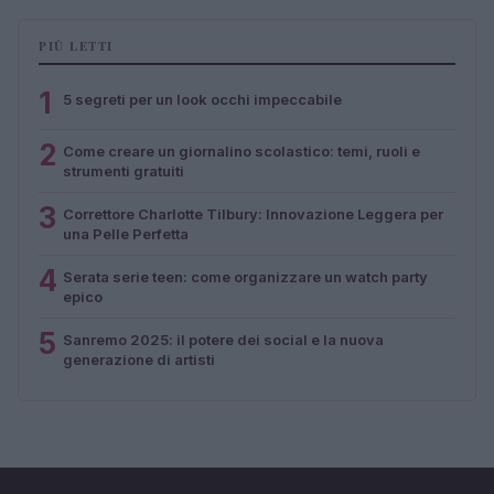
PIÙ LETTI
1
5 segreti per un look occhi impeccabile
2
Come creare un giornalino scolastico: temi, ruoli e
strumenti gratuiti
3
Correttore Charlotte Tilbury: Innovazione Leggera per
una Pelle Perfetta
4
Serata serie teen: come organizzare un watch party
epico
5
Sanremo 2025: il potere dei social e la nuova
generazione di artisti