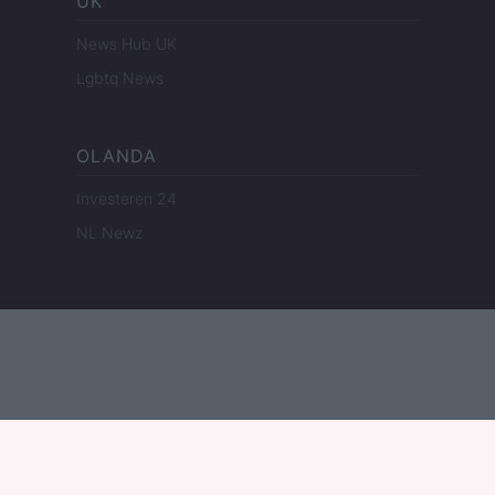
UK
News Hub UK
Lgbtq News
OLANDA
Investeren 24
NL Newz