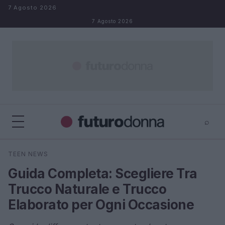
Salta al contenuto
7 Agosto 2026
7 Agosto 2026
⌕
×
⌕
TEEN NEWS
Cerca
Guida Completa: Scegliere Tra
Trucco Naturale e Trucco
Elaborato per Ogni Occasione