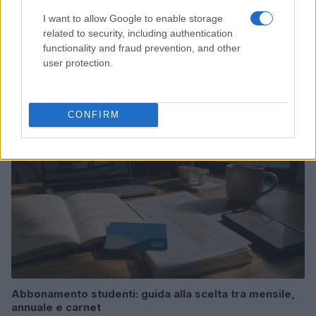
I want to allow Google to enable storage
related to security, including authentication
Guida al giornalino teen: linea editoriale, ruoli e
functionality and fraud prevention, and other
strumenti gratis
user protection.
Matteo Pellegrino · 3 Ago 2026
TEEN NEWS
CONFIRM
Abbonamento studenti: guida alla scelta tra mensile,
annuale e carnet