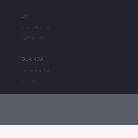
UK
News Hub UK
Lgbtq News
OLANDA
Investeren 24
NL Newz