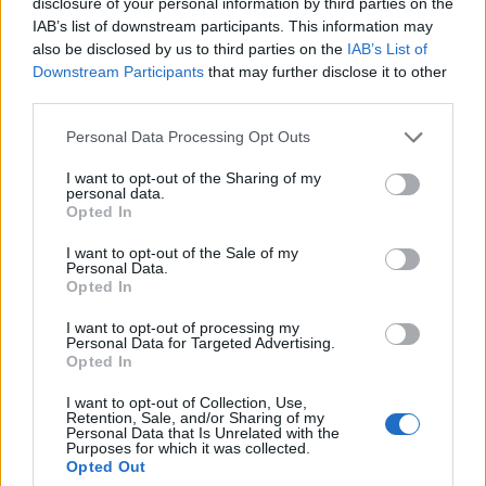
disclosure of your personal information by third parties on the
IAB’s list of downstream participants. This information may
also be disclosed by us to third parties on the
IAB’s List of
Downstream Participants
that may further disclose it to other
third parties.
Please note that this website/app uses one or more Google
Personal Data Processing Opt Outs
services and may gather and store information including but
not limited to your visit or usage behaviour. You may click to
I want to opt-out of the Sharing of my
personal data.
grant or deny consent to Google and its third-party tags to
Opted In
use your data for below specified purposes in below Google
consent section.
I want to opt-out of the Sale of my
Continua a leggere
Personal Data.
Opted In
I want to opt-out of processing my
TEEN NEWS
Personal Data for Targeted Advertising.
Opted In
I want to opt-out of Collection, Use,
Retention, Sale, and/or Sharing of my
Personal Data that Is Unrelated with the
Purposes for which it was collected.
Opted Out