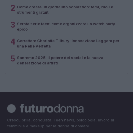
2
Come creare un giornalino scolastico: temi, ruoli e
strumenti gratuiti
3
Serata serie teen: come organizzare un watch party
epico
4
Correttore Charlotte Tilbury: Innovazione Leggera per
una Pelle Perfetta
5
Sanremo 2025: il potere dei social e la nuova
generazione di artisti
Cresci, brilla, conquista. Teen news, psicologia, lavoro al
femminile e makeup per la donna di domani.