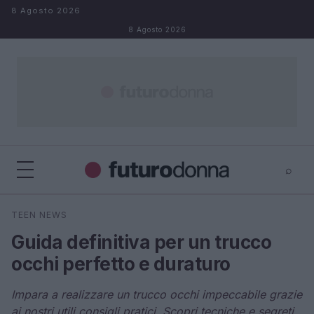
Salta al contenuto
8 Agosto 2026
8 Agosto 2026
⌕
×
⌕
TEEN NEWS
Cerca
Guida definitiva per un trucco
occhi perfetto e duraturo
Impara a realizzare un trucco occhi impeccabile grazie
ai nostri utili consigli pratici. Scopri tecniche e segreti