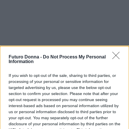
Futuro Donna -
Do Not Process My Personal
Information
If you wish to opt-out of the sale, sharing to third parties, or
processing of your personal or sensitive information for
Infine, non sottovalutare l’importanza della
targeted advertising by us, please use the below opt-out
struttura visiva
del tuo curriculum. Deve essere
section to confirm your selection. Please note that after your
leggibile, ordinato e sintetico: un massimo di due
opt-out request is processed you may continue seeing
interest-based ads based on personal information utilized by
pagine è l’ideale. Utilizza font chiari come Arial o
us or personal information disclosed to third parties prior to
Calibri e assicurati che ci sia un buon spazio tra le
your opt-out. You may separately opt-out of the further
righe. La presentazione accurata del tuo CV parla
disclosure of your personal information by third parties on the