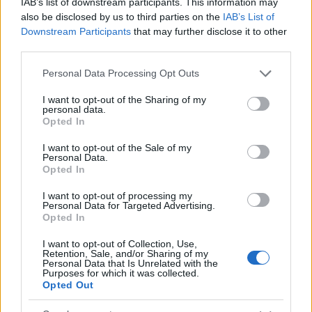
IAB’s list of downstream participants. This information may
di te e delle tue capacità professionali. Sei pronto a
also be disclosed by us to third parties on the
IAB’s List of
fare un’impressione memorabile?
Downstream Participants
that may further disclose it to other
third parties.
Please note that this website/app uses one or more Google
Personal Data Processing Opt Outs
AUTORE
services and may gather and store information including but
Staff
not limited to your visit or usage behaviour. You may click to
I want to opt-out of the Sharing of my
personal data.
grant or deny consent to Google and its third-party tags to
Opted In
use your data for below specified purposes in below Google
consent section.
I want to opt-out of the Sale of my
Personal Data.
Opted In
I want to opt-out of processing my
Personal Data for Targeted Advertising.
Opted In
I want to opt-out of Collection, Use,
Retention, Sale, and/or Sharing of my
Personal Data that Is Unrelated with the
Purposes for which it was collected.
Opted Out