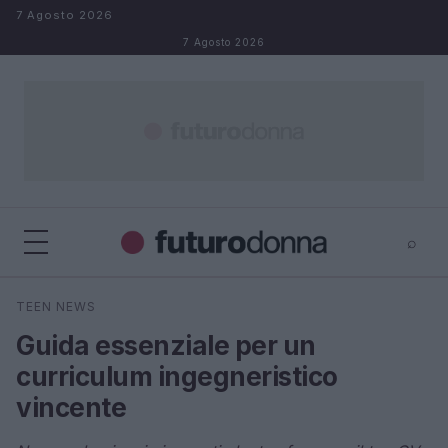
Salta al contenuto
7 Agosto 2026
7 Agosto 2026
⌕
×
⌕
TEEN NEWS
Cerca
Guida essenziale per un
curriculum ingegneristico
vincente