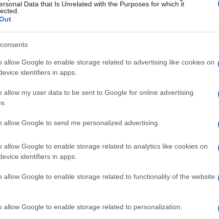
sun costo aggiuntivo per la prenotazione.
ersonal Data that Is Unrelated with the Purposes for which it
lected.
 pensato per rendere la tua esperienza il più
Out
rti su ciò che conta davvero: il tuo benessere.
consents
o allow Google to enable storage related to advertising like cookies on
evice identifiers in apps.
o allow my user data to be sent to Google for online advertising
s.
to allow Google to send me personalized advertising.
o allow Google to enable storage related to analytics like cookies on
evice identifiers in apps.
o allow Google to enable storage related to functionality of the website
o allow Google to enable storage related to personalization.