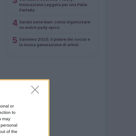
3
Innovazione Leggera per una Pelle
Perfetta
4
Serata serie teen: come organizzare
un watch party epico
5
Sanremo 2025: il potere dei social e
la nuova generazione di artisti
sonal or
ection to
ou may
 personal
out of the