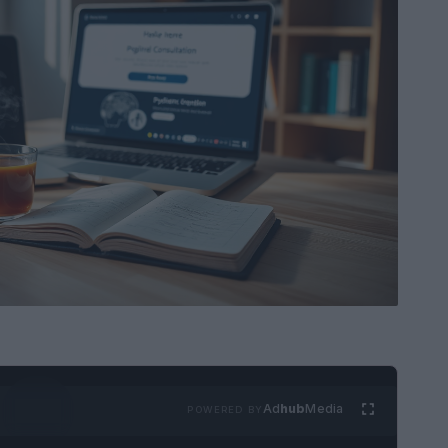
Ad
hub
Media
POWERED BY