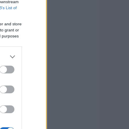
 downstream
B’s List of
er and store
to grant or
ed purposes