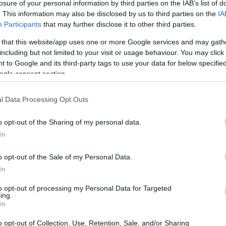
losure of your personal information by third parties on the IAB’s list of
. This information may also be disclosed by us to third parties on the
IA
Participants
that may further disclose it to other third parties.
 that this website/app uses one or more Google services and may gath
including but not limited to your visit or usage behaviour. You may click 
 to Google and its third-party tags to use your data for below specifi
ogle consent section.
l Data Processing Opt Outs
o opt-out of the Sharing of my personal data.
s<\/h2>
In
che puoi prenotare la tua consulenza senza
o opt-out of the Sale of my Personal Data.
In
Basta scegliere una data disponibile sul sito
i conferma e un promemoria via SMS. Sì, è così
to opt-out of processing my Personal Data for Targeted
ing.
a aspetta, c’è di più…<\/p>
In
o opt-out of Collection, Use, Retention, Sale, and/or Sharing