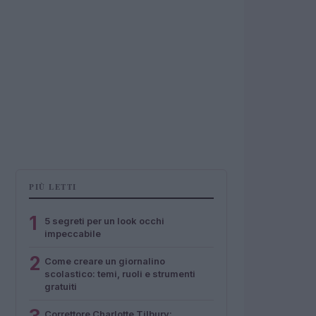
PIÙ LETTI
1
5 segreti per un look occhi
impeccabile
2
Come creare un giornalino
scolastico: temi, ruoli e strumenti
gratuiti
Correttore Charlotte Tilbury: