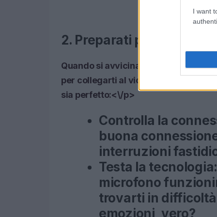
I want t
authenti
2. Preparati per la consu
Quando si avvicina il giorno della con
per collegarti al videoconsulto. Ecco 
sia perfetto:<\/p>
Controlla la connes
buona connessione 
interruzioni fastid
Testa la tecnologia
microfono funzioni
trovarti in difficolt
emozioni, vero?