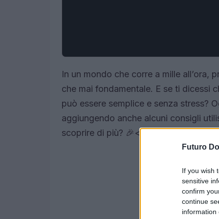
In un mondo che corre a mille all’ora, p
che mai fondamentale. E se ti dicessi 
può essere semplice e senza stress? Og
aggiungendo anche alcuni consigli utilis
scoprire di più? 🎉<\/p>
Futuro D
If you wish 
sensitive in
confirm you
continue se
information 