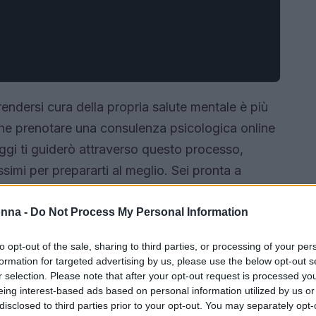
rendersi cura della propria salute mentale è più
che prenotare una consulenza psicologica online
gi ti guiderò attraverso questo processo,
simi per prepararti al meglio. Sei pronta a
onna -
Do Not Process My Personal Information
to opt-out of the sale, sharing to third parties, or processing of your per
formation for targeted advertising by us, please use the below opt-out s
r selection. Please note that after your opt-out request is processed y
eing interest-based ads based on personal information utilized by us or
disclosed to third parties prior to your opt-out. You may separately opt-