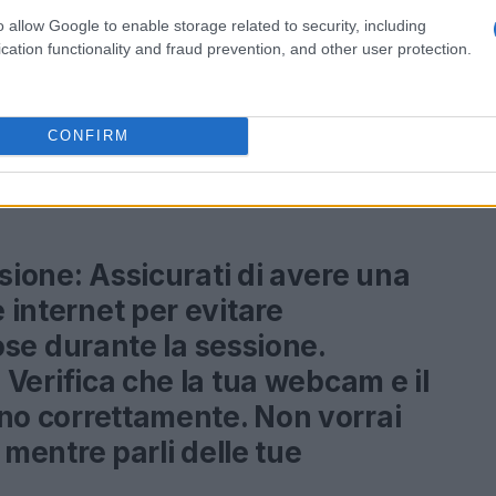
o allow Google to enable storage related to security, including
cation functionality and fraud prevention, and other user protection.
lenza online<\/h2>
CONFIRM
sulenza, riceverai un SMS e un’email con il link
alcuni suggerimenti per assicurarti che tutto
sione:
Assicurati di avere una
internet per evitare
iose durante la sessione.
:
Verifica che la tua webcam e il
no correttamente. Non vorrai
à mentre parli delle tue