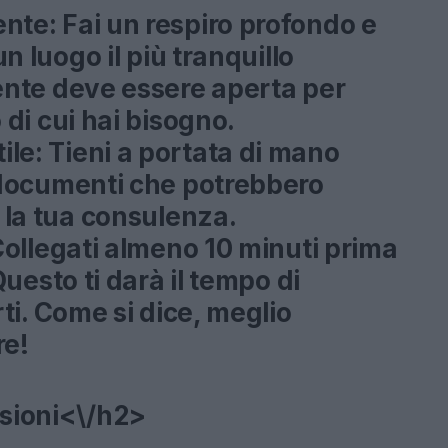
ente:
Fai un respiro profondo e
un luogo il più tranquillo
ente deve essere aperta per
 di cui hai bisogno.
ile:
Tieni a portata di mano
o documenti che potrebbero
r la tua consulenza.
ollegati almeno 10 minuti prima
Questo ti darà il tempo di
rti. Come si dice, meglio
re!
nsioni<\/h2>