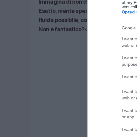
Immagina di non dover affrontare nes
of my P
was col
Esatto, niente spese nascoste! Tutto è
Opted 
fluida possibile, così potrai concentra
Google 
Non è fantastico?<\/p>
I want t
web or d
I want t
purpose
I want 
I want t
web or d
I want t
or app.
I want t