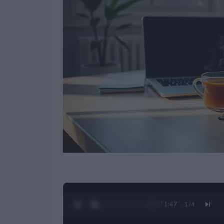
0:28 / 1:47
1
/
4