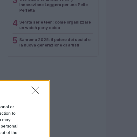
3
Innovazione Leggera per una Pelle
Perfetta
4
Serata serie teen: come organizzare
un watch party epico
5
Sanremo 2025: il potere dei social e
la nuova generazione di artisti
sonal or
ection to
ou may
 personal
out of the