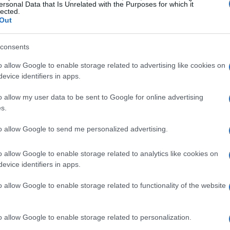
ersonal Data that Is Unrelated with the Purposes for which it
lected.
tà e versatilità
Out
ccompagnarti in ogni avventura estiva, lo zaino
consents
nza sufficiente per contenere tutto il necessario
o allow Google to enable storage related to advertising like cookies on
 montagna, questo zaino combina stile e
evice identifiers in apps.
 lo rendono perfetto per qualsiasi outfit. Non
o allow my user data to be sent to Google for online advertising
vventura ti aspetta?
s.
to allow Google to send me personalized advertising.
 finale
o allow Google to enable storage related to analytics like cookies on
non può mancare nel tuo look estivo. Leggera e
evice identifiers in apps.
ti personali senza appesantirti. Che tu la porti per
o allow Google to enable storage related to functionality of the website
ormale, questa pochette completerà il tuo outfit
mero 4 ti sconvolgerà: scopri l’originalità del
o allow Google to enable storage related to personalization.