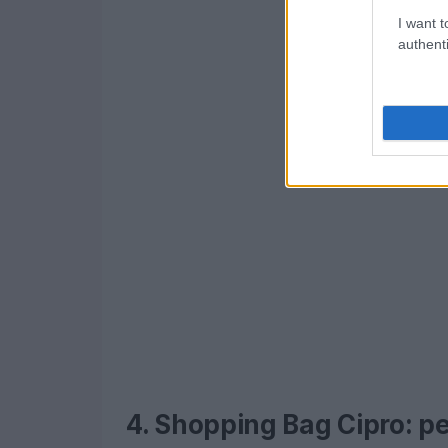
I want t
authenti
4. Shopping Bag Cipro: pe