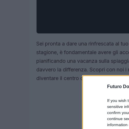
Sei pronta a dare una rinfrescata al tuo
stagione, è fondamentale avere gli access
pianificando una vacanza sulla spiaggi
davvero la differenza. Scopri con noi i
diventare il centro dell’attenzione!
Futuro D
If you wish 
sensitive in
confirm you
continue se
information 