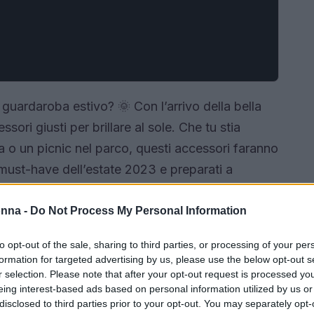
 guardaroba estivo? 🌞 Con l’arrivo della bella
ori giusti per brillare al sole. Che tu stia
a o un picnic nel parco, questi accessori faranno
 must-have dell’estate 2023 e preparati a
onna -
Do Not Process My Personal Information
to opt-out of the sale, sharing to third parties, or processing of your per
formation for targeted advertising by us, please use the below opt-out s
r selection. Please note that after your opt-out request is processed y
eing interest-based ads based on personal information utilized by us or
disclosed to third parties prior to your opt-out. You may separately opt-