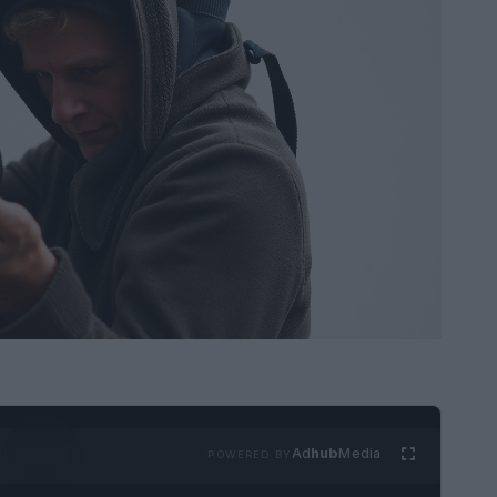
Ad
hub
Media
POWERED BY