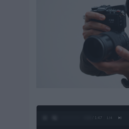
0:27 / 1:47
1
/
4