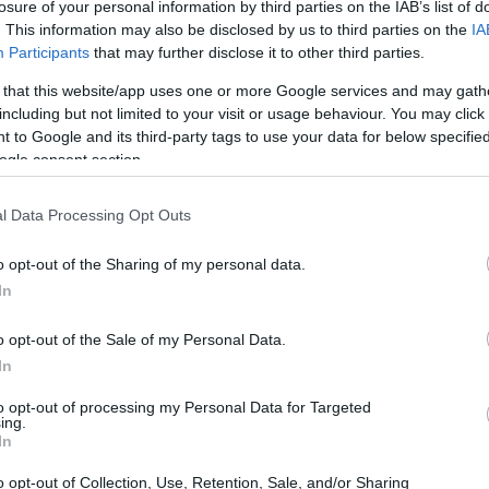
losure of your personal information by third parties on the IAB’s list of
. This information may also be disclosed by us to third parties on the
IA
Participants
that may further disclose it to other third parties.
 that this website/app uses one or more Google services and may gath
including but not limited to your visit or usage behaviour. You may click 
 to Google and its third-party tags to use your data for below specifi
ogle consent section.
l Data Processing Opt Outs
o opt-out of the Sharing of my personal data.
ort e stile
In
io
must-have
per l’estate. Non solo è ultra
o opt-out of the Sale of my Personal Data.
 farà distinguere sulla spiaggia. Disponibile in
In
binare praticità e moda. Immagina di stenderti su
to opt-out of processing my Personal Data for Targeted
ing.
libro preferito, circondata da amici e sole. Non
In
o opt-out of Collection, Use, Retention, Sale, and/or Sharing