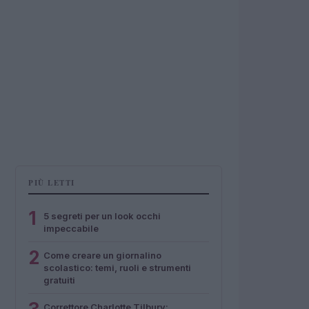
PIÙ LETTI
1
5 segreti per un look occhi
impeccabile
2
Come creare un giornalino
scolastico: temi, ruoli e strumenti
gratuiti
Correttore Charlotte Tilbury: