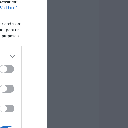
 downstream
B’s List of
er and store
to grant or
ed purposes