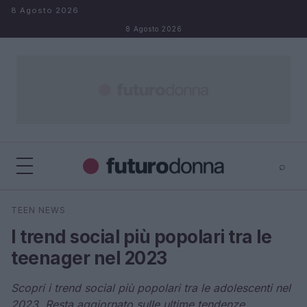
Salta al contenuto
8 Agosto 2026
8 Agosto 2026
⌕
×
⌕
TEEN NEWS
Cerca
I trend social più popolari tra le
teenager nel 2023
Scopri i trend social più popolari tra le adolescenti nel
2023. Resta aggiornato sulle ultime tendenze,