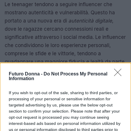
Le teenager tendono a seguire influencer che
mostrano autenticità e vulnerabilità. Questo ha
portato a una nuova era di
autenticità digitale
,
dove le ragazze cercano connessioni reali e
significative attraverso i social media. Le influencer
che condividono le loro esperienze personali,
comprese le sfide e le vittorie, tendono a
guadagnare una maggiore fiducia e lealtà da parte
del loro pubblico.
Futuro Donna -
Do Not Process My Personal
Information
I trend social che stanno spopolando tra le
teenager riflettono una continua evoluzione delle
If you wish to opt-out of the sale, sharing to third parties, or
processing of your personal or sensitive information for
dinamiche sociali, culturali e tecnologiche. Con
targeted advertising by us, please use the below opt-out
piattaforme come TikTok e Instagram al centro
section to confirm your selection. Please note that after your
della scena, le adolescenti non solo consumano
opt-out request is processed you may continue seeing
interest-based ads based on personal information utilized by
contenuti, ma partecipano attivamente alla loro
us or personal information disclosed to third parties prior to