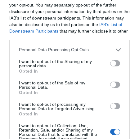
creazione, affrontando temi rilevanti come la
body
your opt-out. You may separately opt-out of the further
positivity
e la sostenibilità. In questo contesto, il
disclosure of your personal information by third parties on the
IAB’s list of downstream participants. This information may
ruolo degli influencer è più importante che mai,
also be disclosed by us to third parties on the
IAB’s List of
poiché le ragazze cercano modelli di riferimento
Downstream Participants
that may further disclose it to other
autentici che possano ispirarle e guidarle nel loro
third parties.
viaggio di crescita personale.
Please note that this website/app uses one or more Google
Personal Data Processing Opt Outs
services and may gather and store information including but
not limited to your visit or usage behaviour. You may click to
I want to opt-out of the Sharing of my
personal data.
grant or deny consent to Google and its third-party tags to
Opted In
AUTORE
use your data for below specified purposes in below Google
Staff
consent section.
I want to opt-out of the Sale of my
Personal Data.
Opted In
I want to opt-out of processing my
Personal Data for Targeted Advertising.
Opted In
I want to opt-out of Collection, Use,
Retention, Sale, and/or Sharing of my
Personal Data that Is Unrelated with the
Purposes for which it was collected.