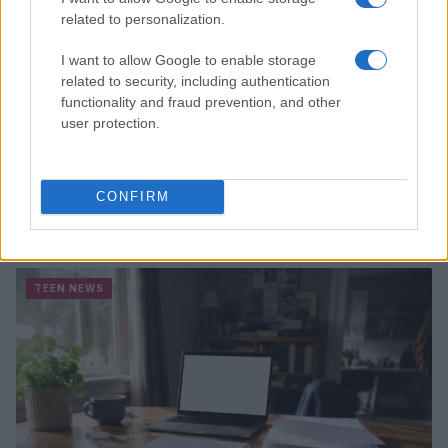
related to personalization.
I want to allow Google to enable storage
related to security, including authentication
functionality and fraud prevention, and other
user protection.
CONFIRM
Sterling Point – L’isola dei segreti: trama, cast e
perché guardarla
Cristian Castiglioni · 7 Ago 2026
TEEN NEWS