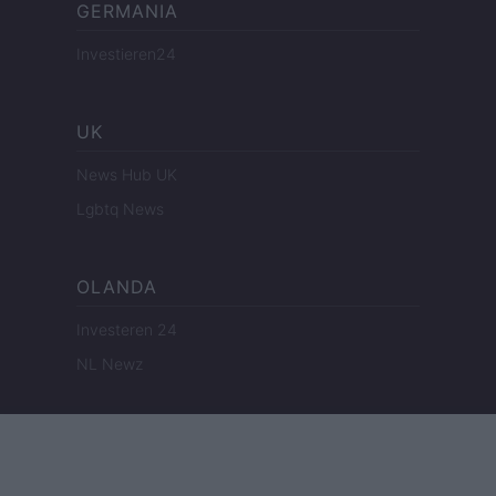
GERMANIA
Investieren24
UK
News Hub UK
Lgbtq News
OLANDA
Investeren 24
NL Newz