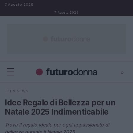
Salta al contenuto
7 Agosto 2026
7 Agosto 2026
⌕
×
⌕
TEEN NEWS
Cerca
Idee Regalo di Bellezza per un
Natale 2025 Indimenticabile
Trova il regalo ideale per ogni appassionato di
bellezza durante il Natale 2025.