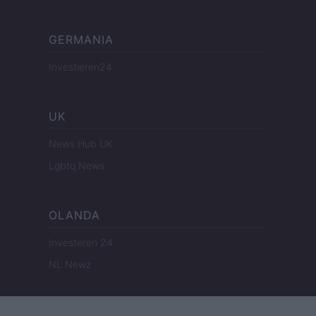
GERMANIA
Investieren24
UK
News Hub UK
Lgbtq News
OLANDA
Investeren 24
NL Newz