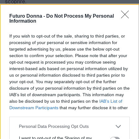
scoprire.
Il Natale è l’occasione perfetta per esplorare e
Futuro Donna -
Do Not Process My Personal
Information
regalare prodotti di bellezza che faranno felici tutti
gli appassionati. Sia che si stia cercando il trucco,
If you wish to opt-out of the sale, sharing to third parties, or
la skincare o un cofanetto regalo, c’è sicuramente
processing of your personal or sensitive information for
targeted advertising by us, please use the below opt-out
qualcosa che catturerà l’attenzione e il cuore di chi
section to confirm your selection. Please note that after your
lo riceve.
opt-out request is processed you may continue seeing
interest-based ads based on personal information utilized by
us or personal information disclosed to third parties prior to
your opt-out. You may separately opt-out of the further
AUTORE
disclosure of your personal information by third parties on the
Staff
IAB’s list of downstream participants. This information may
also be disclosed by us to third parties on the
IAB’s List of
Downstream Participants
that may further disclose it to other
third parties.
Please note that this website/app uses one or more Google
Personal Data Processing Opt Outs
services and may gather and store information including but
not limited to your visit or usage behaviour. You may click to
I want to opt-out of the Sharing of my