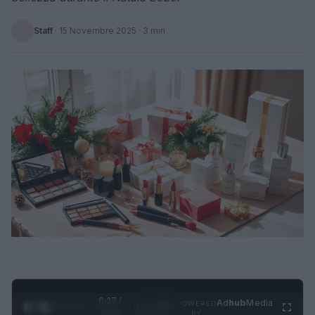
Staff
·
15 Novembre 2025
· 3 min
0:28 /
Ad
hub
Media
POWERED
1
/
4
2:02
BY