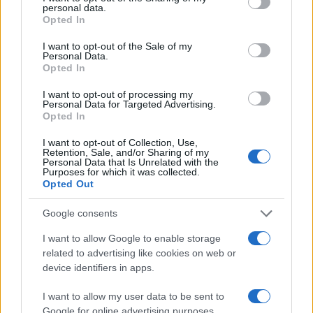
personal data.
grant or deny consent to Google and its third-party tags to
Opted In
use your data for below specified purposes in below Google
consent section.
I want to opt-out of the Sale of my
Personal Data.
Opted In
I want to opt-out of processing my
Personal Data for Targeted Advertising.
Opted In
I want to opt-out of Collection, Use,
Retention, Sale, and/or Sharing of my
Personal Data that Is Unrelated with the
Purposes for which it was collected.
Opted Out
Google consents
I want to allow Google to enable storage
Continua a leggere
related to advertising like cookies on web or
device identifiers in apps.
TEEN NEWS
I want to allow my user data to be sent to
Google for online advertising purposes.