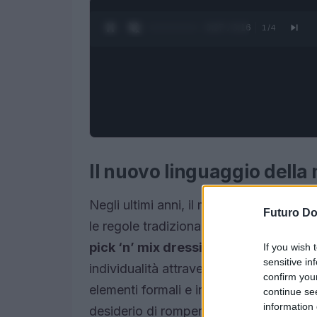
0:28 / 3:16
1
/
4
Il nuovo linguaggio della
Negli ultimi anni, il mondo della moda 
Futuro D
le regole tradizionali del dress code s
pick ‘n’ mix dressing
ha preso piede, 
If you wish 
sensitive in
individualità attraverso combinazioni a
confirm you
elementi formali e informali, è diventato 
continue se
information 
desiderio di rompere con le convenzion