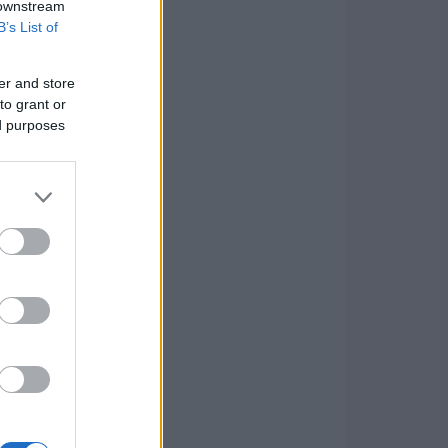
 downstream
B’s List of
er and store
to grant or
ed purposes