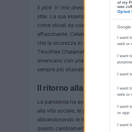
of my P
was col
Il
pick ‘n’ mix dressing
non è solo una 
Opted 
stile. La sua essenza risiede nella cap
come stivali da cowboy e tute sportiv
Google 
affascinante. Celebrità e influencer h
I want t
che la sicurezza in sé è l’elemento chi
web or d
Timothée Chalamet, ad esempio, ha sa
I want t
americano con una borsa Chanel, dimost
purpose
sempre più sfumato.
I want 
Il ritorno alla vita social
I want t
web or d
La pandemia ha accelerato il cambiamen
I want t
alla vita sociale, le persone hanno iniz
or app.
abbandonando le rigide regole del pas
I want t
questo cambiamento, con designer com