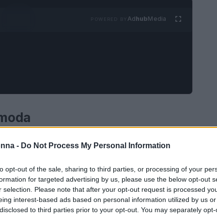
Ad
hub
Media
POWERED BY
 moda
ha assistito a una trasformazione radicale, dove
onna -
Do Not Process My Personal Information
ono state messe in discussione. Il fenomeno del
permettendo a chiunque di esprimere la propria
to opt-out of the sale, sharing to third parties, or processing of your per
formation for targeted advertising by us, please use the below opt-out s
udaci e inaspettate. Questo stile, che mescola
r selection. Please note that after your opt-out request is processed y
un simbolo di libertà e creatività, riflettendo il
eing interest-based ads based on personal information utilized by us or
disclosed to third parties prior to your opt-out. You may separately opt-
i.