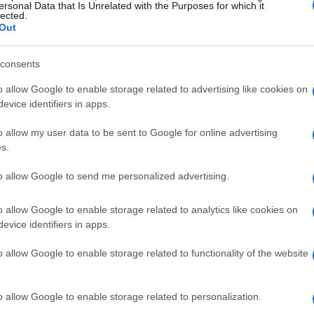
ersonal Data that Is Unrelated with the Purposes for which it
lected.
tendenza, ma un vero e proprio manifesto di
Out
acità di abbinare capi apparentemente incongrui,
e, creando un look che è tanto audace quanto
consents
anno abbracciato questa estetica, dimostrando
o allow Google to enable storage related to advertising like cookies on
ave per far funzionare qualsiasi abbinamento.
evice identifiers in apps.
puto mescolare un bomber da football
o allow my user data to be sent to Google for online advertising
rando che il confine tra casual e formale è
s.
to allow Google to send me personalized advertising.
e e l’evoluzione del dress code
o allow Google to enable storage related to analytics like cookies on
evice identifiers in apps.
to nel modo in cui ci vestiamo. Con il ritorno
o allow Google to enable storage related to functionality of the website
iato a sperimentare con il proprio guardaroba,
sato. Le passerelle di moda hanno rispecchiato
o allow Google to enable storage related to personalization.
e Prada che hanno presentato collezioni che