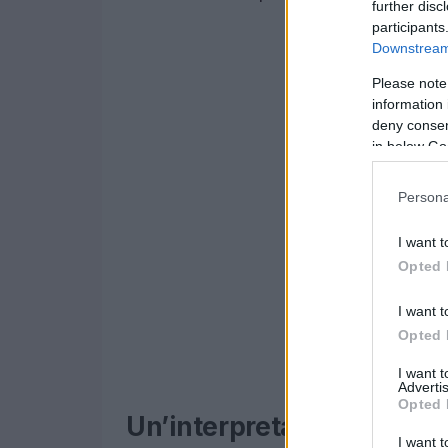
further disc
participants
Downstream 
Please note
information 
deny consent
in below Go
Persona
I want t
Opted 
I want t
Opted 
I want 
Advertis
Opted 
Un’interpretazione perso
I want t