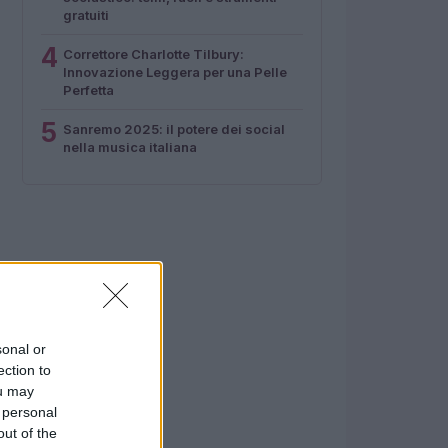
gratuiti
4
Correttore Charlotte Tilbury:
Innovazione Leggera per una Pelle
Perfetta
5
Sanremo 2025: il potere dei social
nella musica italiana
sonal or
ection to
ou may
 personal
out of the