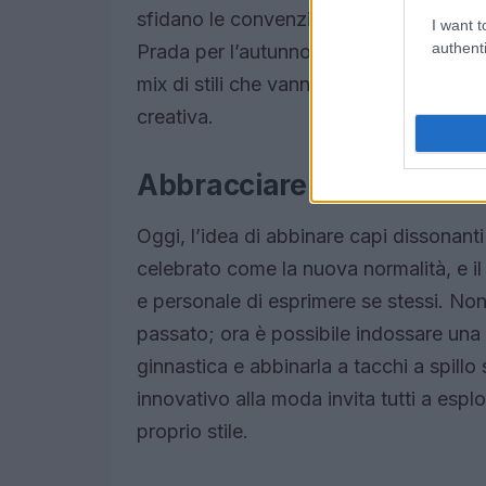
sfidano le convenzioni, mescolando stili
I want t
authenti
Prada per l’autunno-inverno 2025 ha e
mix di stili che vanno dall’uomo delle c
creativa.
Abbracciare l’anormale 
Oggi, l’idea di abbinare capi dissonant
celebrato come la nuova normalità, e i
e personale di esprimere se stessi. Non 
passato; ora è possibile indossare una
ginnastica e abbinarla a tacchi a spillo
innovativo alla moda invita tutti a esplor
proprio stile.