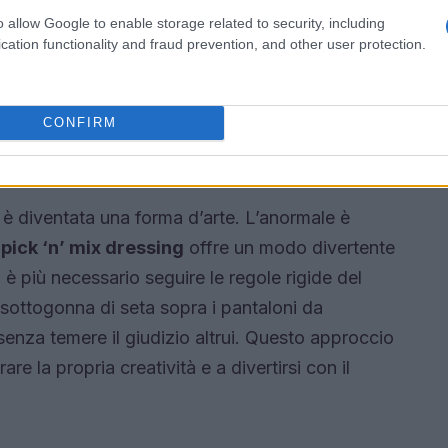
 e influenze diverse. La sfilata maschile di
o allow Google to enable storage related to security, including
cation functionality and fraud prevention, and other user protection.
semplificato questa tendenza, presentando un
averne al businessman, tutto in un’unica visione
CONFIRM
come nuova normalità
i è diventata una forma d’arte. L’anormale è
l
pick ‘n’ mix dressing
offre un modo divertente
è più necessario seguire le regole rigide del
 sottogonna di seta sopra i pantaloni da
 senza temere il giudizio altrui. Questo approccio
are la propria creatività e a divertirsi con il