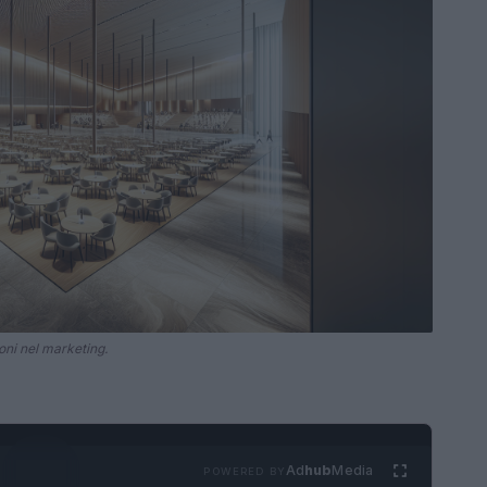
ni nel marketing.
Ad
hub
Media
POWERED BY