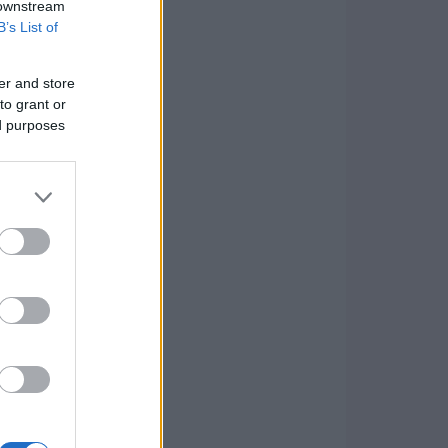
 downstream
B’s List of
er and store
to grant or
ed purposes