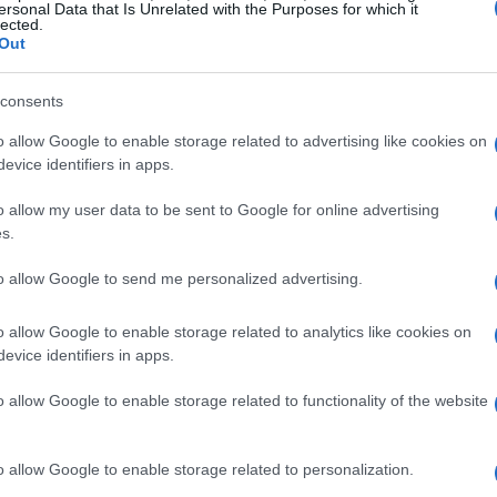
tto calendario di incontri, conferenze e
ersonal Data that Is Unrelated with the Purposes for which it
lected.
cipanti alle esperienze e alle aspettative delle
Out
ra, intitolata
“Diventare Grandi: Navigare il
ata dai team di BVA Doxa e MLD Entertainment, i
consents
ergenti, analizzando l’evoluzione del linguaggio
o allow Google to enable storage related to advertising like cookies on
evice identifiers in apps.
o allow my user data to be sent to Google for online advertising
e nuove generazioni
s.
to allow Google to send me personalized advertising.
ionatamente GenZ: Social, CTV, digitale”
,
ascorrono il loro tempo libero. Attraverso una
o allow Google to enable storage related to analytics like cookies on
oreranno le attività quotidiane dei ragazzi, dai
evice identifiers in apps.
uto. Questo talk offrirà uno spaccato autentico
o allow Google to enable storage related to functionality of the website
loro passioni e i loro interessi, elementi
approccio al consumo e al marketing.
o allow Google to enable storage related to personalization.