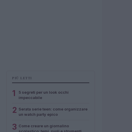
PIÙ LETTI
1
5 segreti per un look occhi
impeccabile
2
Serata serie teen: come organizzare
un watch party epico
3
Come creare un giornalino
scolastico: temi, ruoli e strumenti