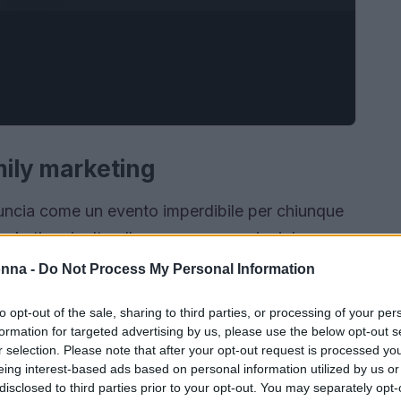
mily marketing
uncia come un evento imperdibile per chiunque
rketing rivolto alle nuove generazioni. In
 Nhow di Milano, questa decima edizione
onna -
Do Not Process My Personal Information
rtando alla luce le trasformazioni culturali e
to opt-out of the sale, sharing to third parties, or processing of your per
e
GenAlfa
. L’evento si propone di esplorare
formation for targeted advertising by us, please use the below opt-out s
ando il panorama del marketing e del consumo,
r selection. Please note that after your opt-out request is processed y
eing interest-based ads based on personal information utilized by us or
sti e aziende.
disclosed to third parties prior to your opt-out. You may separately opt-