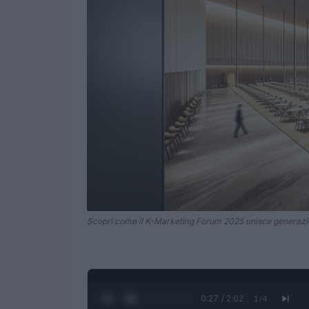
Scopri come il K-Marketing Forum 2025 unisce generazio
0:28 / 2:02
1
/
4