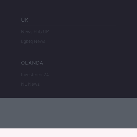
UK
News Hub UK
Lgbtq News
OLANDA
Investeren 24
NL Newz