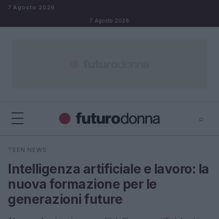
Salta al contenuto
7 Agosto 2026
7 Agosto 2026
⌕
×
⌕
TEEN NEWS
Cerca
Intelligenza artificiale e lavoro: la
nuova formazione per le
generazioni future