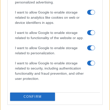
personalized advertising.
I want to allow Google to enable storage
related to analytics like cookies on web or
device identifiers in apps.
I want to allow Google to enable storage
Sterling Point – L’isola dei segreti: trama, cast e
related to functionality of the website or app.
perché guardarla
Cristian Castiglioni · 7 Ago 2026
I want to allow Google to enable storage
related to personalization.
TEEN NEWS
I want to allow Google to enable storage
related to security, including authentication
functionality and fraud prevention, and other
user protection.
CONFIRM