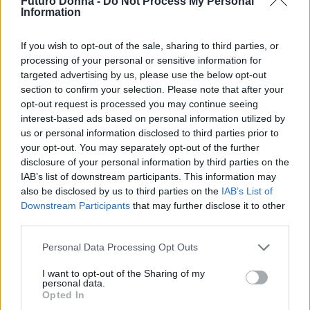
Futuro Donna -
Do Not Process My Personal
Information
Se ti è piaciuto questo articolo, condividilo con i
tuoi amici! È tempo di prepararci insieme per le
If you wish to opt-out of the sale, sharing to third parties, or
processing of your personal or sensitive information for
sfide del futuro! 💪✨
targeted advertising by us, please use the below opt-out
section to confirm your selection. Please note that after your
opt-out request is processed you may continue seeing
interest-based ads based on personal information utilized by
AUTORE
us or personal information disclosed to third parties prior to
Staff
your opt-out. You may separately opt-out of the further
disclosure of your personal information by third parties on the
IAB’s list of downstream participants. This information may
also be disclosed by us to third parties on the
IAB’s List of
Downstream Participants
that may further disclose it to other
third parties.
Please note that this website/app uses one or more Google
Personal Data Processing Opt Outs
services and may gather and store information including but
not limited to your visit or usage behaviour. You may click to
I want to opt-out of the Sharing of my
personal data.
grant or deny consent to Google and its third-party tags to
Opted In
use your data for below specified purposes in below Google