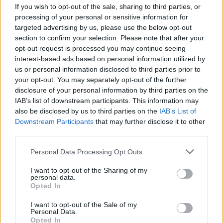
If you wish to opt-out of the sale, sharing to third parties, or
Hot Summer Nights su RaiPlay: un viaggio tra primi
processing of your personal or sensitive information for
amori e scelte sbagliate
targeted advertising by us, please use the below opt-out
Beatrice Bonaventura · 9 Ago 2026
section to confirm your selection. Please note that after your
opt-out request is processed you may continue seeing
interest-based ads based on personal information utilized by
MAKEUP
us or personal information disclosed to third parties prior to
your opt-out. You may separately opt-out of the further
disclosure of your personal information by third parties on the
IAB’s list of downstream participants. This information may
also be disclosed by us to third parties on the
IAB’s List of
Downstream Participants
that may further disclose it to other
third parties.
Please note that this website/app uses one or more Google
Personal Data Processing Opt Outs
services and may gather and store information including but
not limited to your visit or usage behaviour. You may click to
I want to opt-out of the Sharing of my
personal data.
grant or deny consent to Google and its third-party tags to
Opted In
use your data for below specified purposes in below Google
Come sfruttare al meglio ChatGPT con Google Drive
consent section.
I want to opt-out of the Sale of my
per risultati sorprendenti
Personal Data.
Beatrice Bonaventura · 8 Ago 2026
Opted In