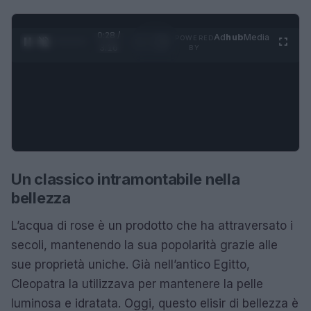
0:29 /
Ad
hub
Media
POWERED
1
/
4
3:16
BY
Un classico intramontabile nella
bellezza
L’acqua di rose è un prodotto che ha attraversato i
secoli, mantenendo la sua popolarità grazie alle
sue proprietà uniche. Già nell’antico Egitto,
Cleopatra la utilizzava per mantenere la pelle
luminosa e idratata. Oggi, questo elisir di bellezza è