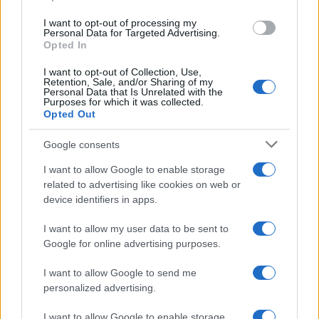
I want to opt-out of processing my
MAKEUP
Personal Data for Targeted Advertising.
Opted In
I want to opt-out of Collection, Use,
Retention, Sale, and/or Sharing of my
Personal Data that Is Unrelated with the
Purposes for which it was collected.
Opted Out
Google consents
I want to allow Google to enable storage
related to advertising like cookies on web or
device identifiers in apps.
Sterling Point su Prime Video: la nuova serie teen che
I want to allow my user data to be sent to
conquista il pubblico
Google for online advertising purposes.
Cristian Castiglioni · 7 Ago 2026
I want to allow Google to send me
personalized advertising.
PIÙ LETTI
I want to allow Google to enable storage