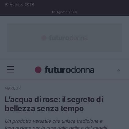
Salta al contenuto
10 Agosto 2026
10 Agosto 2026
⌕
×
⌕
MAKEUP
Cerca
L’acqua di rose: il segreto di
bellezza senza tempo
Un prodotto versatile che unisce tradizione e
innovazione per la cura della pelle e dei capelli.