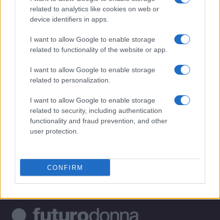
related to analytics like cookies on web or
1
Hot Summer Nights su RaiPlay: un viaggio tra primi
device identifiers in apps.
amori e scelte sbagliate
I want to allow Google to enable storage
2
Come sfruttare al meglio ChatGPT con Google Drive
related to functionality of the website or app.
per risultati sorprendenti
I want to allow Google to enable storage
3
Sterling Point su Prime Video: la nuova serie teen che
related to personalization.
conquista il pubblico
I want to allow Google to enable storage
4
Laboratorio nazionale per studenti: salute urbana e
related to security, including authentication
opportunità professionali
functionality and fraud prevention, and other
5
Guida a tre mood look ispirati alle eroine dei
user protection.
videogiochi
CONFIRM