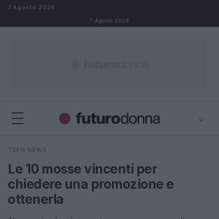
Salta al contenuto
7 Agosto 2026
7 Agosto 2026
⌕
×
⌕
TEEN NEWS
Cerca
Le 10 mosse vincenti per
chiedere una promozione e
ottenerla