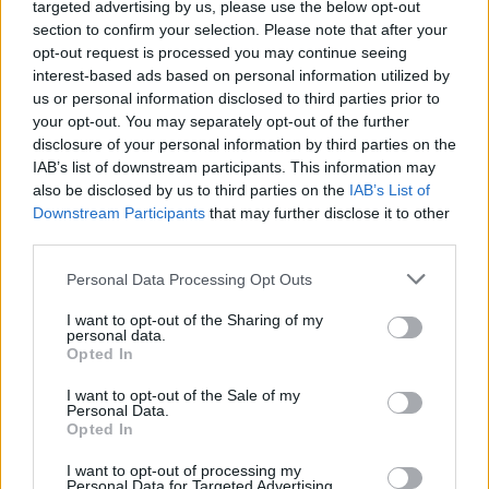
targeted advertising by us, please use the below opt-out
quando senti di meritartela. Sii chiaro e diretto,
section to confirm your selection. Please note that after your
spiegando perché pensi di essere pronto per il
opt-out request is processed you may continue seeing
passo successivo. Ricorda: a volte è necessario
interest-based ads based on personal information utilized by
us or personal information disclosed to third parties prior to
prendersi il rischio per ottenere ciò che si desidera!
your opt-out. You may separately opt-out of the further
Non crederai mai a quanti traguardi puoi
disclosure of your personal information by third parties on the
raggiungere!
IAB’s list of downstream participants. This information may
also be disclosed by us to third parties on the
IAB’s List of
In conclusione, ottenere una promozione richiede
Downstream Participants
that may further disclose it to other
third parties.
impegno e strategia. Segui queste 10 strategie e
preparati a brillare nel tuo percorso professionale.
Please note that this website/app uses one or more Google
Personal Data Processing Opt Outs
services and may gather and store information including but
Non dimenticare di
condividere questo articolo
not limited to your visit or usage behaviour. You may click to
I want to opt-out of the Sharing of my
con i tuoi amici: chissà che non possano trarne
personal data.
grant or deny consent to Google and its third-party tags to
Opted In
ispirazione anche loro! 🔗
use your data for below specified purposes in below Google
consent section.
I want to opt-out of the Sale of my
Personal Data.
Opted In
AUTORE
I want to opt-out of processing my
Staff
Personal Data for Targeted Advertising.