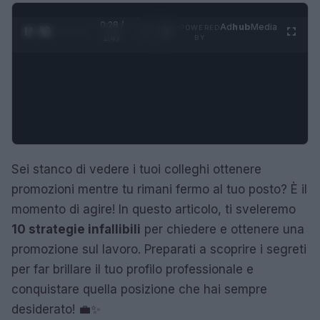
0:29 /
Ad
hub
Media
POWERED
1
/
4
1:47
BY
Sei stanco di vedere i tuoi colleghi ottenere
promozioni mentre tu rimani fermo al tuo posto? È il
momento di agire! In questo articolo, ti sveleremo
10 strategie infallibili
per chiedere e ottenere una
promozione sul lavoro. Preparati a scoprire i segreti
per far brillare il tuo profilo professionale e
conquistare quella posizione che hai sempre
desiderato! 💼✨