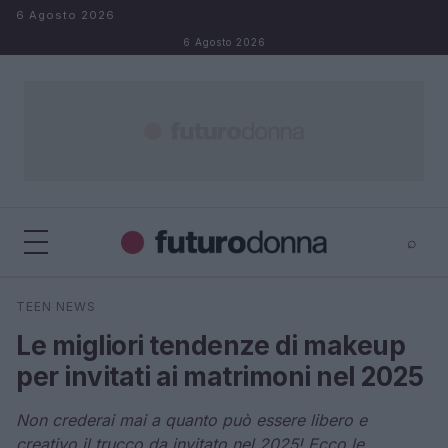
Salta al contenuto
6 Agosto 2026
6 Agosto 2026
⌕
×
⌕
TEEN NEWS
Cerca
Le migliori tendenze di makeup
per invitati ai matrimoni nel 2025
Non crederai mai a quanto può essere libero e
creativo il trucco da invitato nel 2025! Ecco le