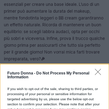
essenziali per creare una base ideale. L’uso di un
primer può aumentare la durata del makeup,
mentre fondotinta leggeri o BB cream garantiranno
un effetto naturale. Ricorda di mantenere un buon
equilibrio: se scegli labbra audaci, opta per occhi
più sobri e viceversa. Infine, prova il trucco qualche
giorno prima per assicurarti che tutto sia perfetto
per il grande giorno! Non vorrai mica farti trovare
impreparata, vero?
🎉
Futuro Donna -
Do Not Process My Personal
Information
AUTORE
Staff
If you wish to opt-out of the sale, sharing to third parties, or
processing of your personal or sensitive information for
targeted advertising by us, please use the below opt-out
section to confirm your selection. Please note that after your