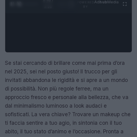
0:29 /
Ad
hub
Media
POWERED
1
/
4
3:16
BY
Se stai cercando di brillare come mai prima d’ora
nel 2025, sei nel posto giusto! Il trucco per gli
invitati abbandona le rigidità e si apre a un mondo
di possibilità. Non più regole ferree, ma un
approccio fresco e personale alla bellezza, che va
dal minimalismo luminoso a look audaci e
sofisticati. La vera chiave? Trovare un makeup che
ti faccia sentire a tuo agio, in sintonia con il tuo
abito, il tuo stato d’animo e l’occasione. Pronta a