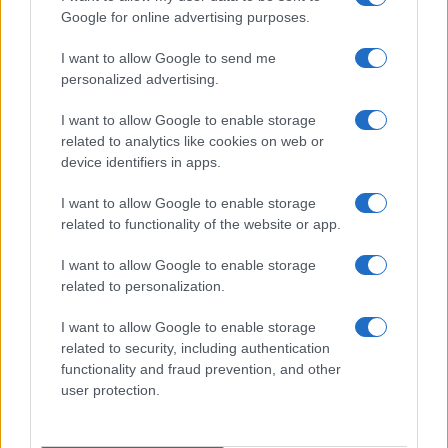
TEEN NEWS
Google for online advertising purposes.
I want to allow Google to send me
personalized advertising.
I want to allow Google to enable storage
related to analytics like cookies on web or
device identifiers in apps.
I want to allow Google to enable storage
related to functionality of the website or app.
I want to allow Google to enable storage
related to personalization.
Sterling Point – L’isola dei segreti: trama, cast e
perché guardarla
I want to allow Google to enable storage
Cristian Castiglioni · 7 Ago 2026
related to security, including authentication
functionality and fraud prevention, and other
TEEN NEWS
user protection.