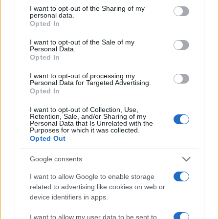
not limited to your visit or usage behaviour. You may click to
I want to opt-out of the Sharing of my
personal data.
grant or deny consent to Google and its third-party tags to
Opted In
use your data for below specified purposes in below Google
consent section.
I want to opt-out of the Sale of my
Personal Data.
Opted In
I want to opt-out of processing my
Personal Data for Targeted Advertising.
Opted In
I want to opt-out of Collection, Use,
Retention, Sale, and/or Sharing of my
Personal Data that Is Unrelated with the
Purposes for which it was collected.
Opted Out
Google consents
I want to allow Google to enable storage
related to advertising like cookies on web or
Continua a leggere
device identifiers in apps.
I want to allow my user data to be sent to