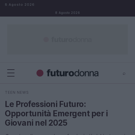
Salta al contenuto
8 Agosto 2026
8 Agosto 2026
⌕
×
⌕
TEEN NEWS
Cerca
Le Professioni Futuro:
Opportunità Emergent per i
Giovani nel 2025