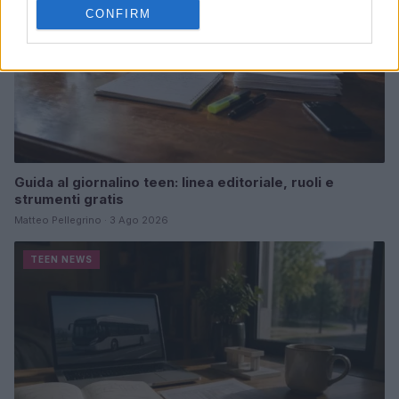
CONFIRM
Guida al giornalino teen: linea editoriale, ruoli e
strumenti gratis
Matteo Pellegrino · 3 Ago 2026
TEEN NEWS