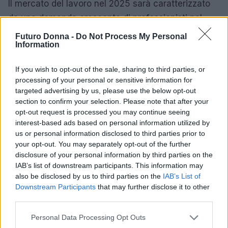
Il mercato del lavoro nel 2025 sarà caratterizzato
da una domanda crescente di professionisti nel
settore tecnologico, della sostenibilità e della
Futuro Donna -
Do Not Process My Personal
Information
sanità. I giovani che si preparano a queste sfide
avranno un vantaggio significativo nel trovare
If you wish to opt-out of the sale, sharing to third parties, or
opportunità di lavoro gratificanti e remunerative.
processing of your personal or sensitive information for
Investire nella propria formazione e nello sviluppo
targeted advertising by us, please use the below opt-out
section to confirm your selection. Please note that after your
di competenze trasversali sarà fondamentale per
opt-out request is processed you may continue seeing
avere successo nel futuro.
interest-based ads based on personal information utilized by
us or personal information disclosed to third parties prior to
your opt-out. You may separately opt-out of the further
disclosure of your personal information by third parties on the
AUTORE
IAB’s list of downstream participants. This information may
Staff
also be disclosed by us to third parties on the
IAB’s List of
Downstream Participants
that may further disclose it to other
third parties.
Please note that this website/app uses one or more Google
Personal Data Processing Opt Outs
services and may gather and store information including but