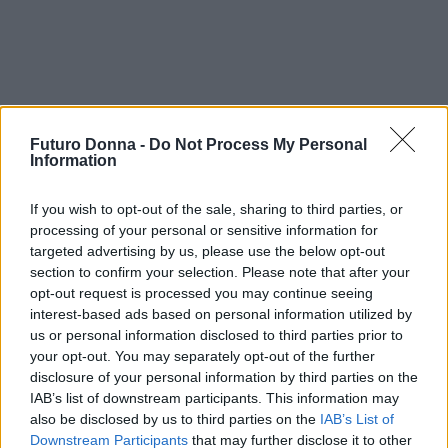
L’
autostima
rappresenta un aspetto cruciale per il
Futuro Donna -
Do Not Process My Personal
benessere e il successo delle ragazze. È
Information
fondamentale investire nel loro sviluppo personale,
fornendo supporto emotivo e incoraggiando
If you wish to opt-out of the sale, sharing to third parties, or
processing of your personal or sensitive information for
pratiche quotidiane che possano favorire una
targeted advertising by us, please use the below opt-out
crescita sana. Creare un ambiente in cui le ragazze
section to confirm your selection. Please note that after your
possano sviluppare sicurezza e fiducia è una
opt-out request is processed you may continue seeing
interest-based ads based on personal information utilized by
responsabilità collettiva. Solo così sarà possibile
us or personal information disclosed to third parties prior to
prepararle a realizzare i propri sogni e a costruire
your opt-out. You may separately opt-out of the further
un futuro soddisfacente.
disclosure of your personal information by third parties on the
IAB’s list of downstream participants. This information may
also be disclosed by us to third parties on the
IAB’s List of
Downstream Participants
that may further disclose it to other