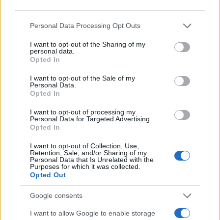
third parties.
AUTORE
Staff
Please note that this website/app uses one or more Google
Personal Data Processing Opt Outs
services and may gather and store information including but
not limited to your visit or usage behaviour. You may click to
I want to opt-out of the Sharing of my
personal data.
grant or deny consent to Google and its third-party tags to
Opted In
use your data for below specified purposes in below Google
consent section.
I want to opt-out of the Sale of my
Personal Data.
Opted In
I want to opt-out of processing my
Personal Data for Targeted Advertising.
Opted In
I want to opt-out of Collection, Use,
Retention, Sale, and/or Sharing of my
Personal Data that Is Unrelated with the
Purposes for which it was collected.
Opted Out
Google consents
I want to allow Google to enable storage