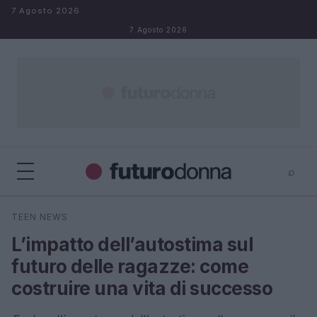
Salta al contenuto
7 Agosto 2026
7 Agosto 2026
⌕
×
⌕
TEEN NEWS
Cerca
L’impatto dell’autostima sul
futuro delle ragazze: come
costruire una vita di successo