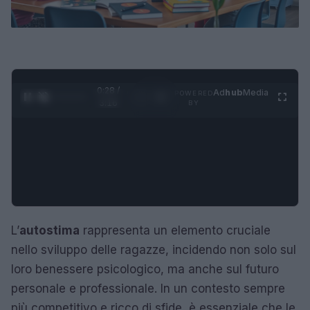
0:29 /
Ad
hub
Media
POWERED
1
/
4
3:16
BY
L’
autostima
rappresenta un elemento cruciale
nello sviluppo delle ragazze, incidendo non solo sul
loro benessere psicologico, ma anche sul futuro
personale e professionale. In un contesto sempre
più competitivo e ricco di sfide, è essenziale che le