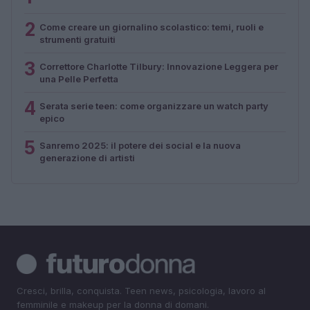
2
Come creare un giornalino scolastico: temi, ruoli e
strumenti gratuiti
3
Correttore Charlotte Tilbury: Innovazione Leggera per
una Pelle Perfetta
4
Serata serie teen: come organizzare un watch party
epico
5
Sanremo 2025: il potere dei social e la nuova
generazione di artisti
Cresci, brilla, conquista. Teen news, psicologia, lavoro al
femminile e makeup per la donna di domani.