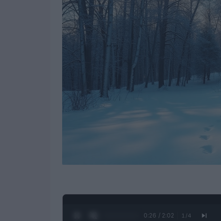
0:27 / 2:02
1
/
4