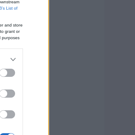
 downstream
B’s List of
er and store
to grant or
ed purposes