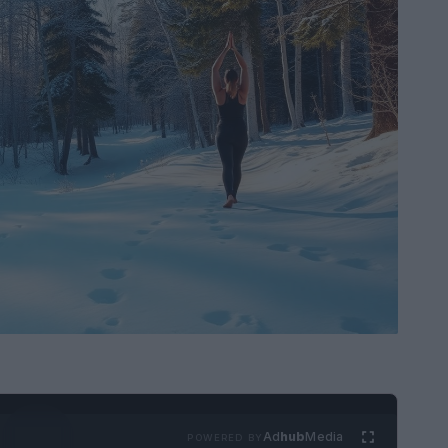
Ad
hub
Media
POWERED BY