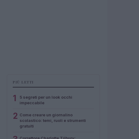
PIÙ LETTI
1
5 segreti per un look occhi
impeccabile
2
Come creare un giornalino
scolastico: temi, ruoli e strumenti
gratuiti
Correttore Charlotte Tilbury: