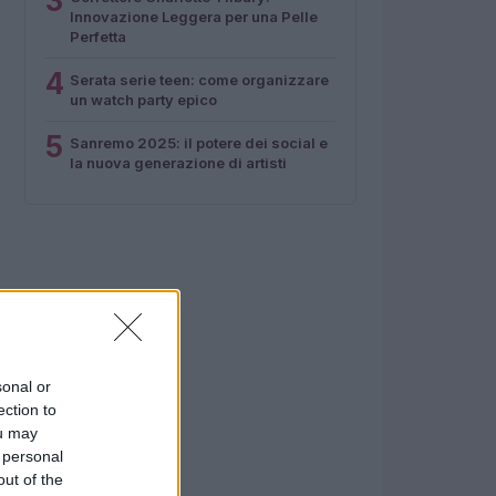
3
Innovazione Leggera per una Pelle
Perfetta
4
Serata serie teen: come organizzare
un watch party epico
5
Sanremo 2025: il potere dei social e
la nuova generazione di artisti
sonal or
ection to
ou may
 personal
out of the