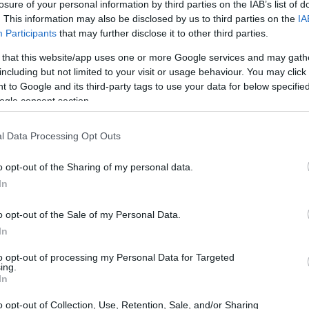
losure of your personal information by third parties on the IAB’s list of
. This information may also be disclosed by us to third parties on the
IA
Participants
that may further disclose it to other third parties.
 that this website/app uses one or more Google services and may gath
including but not limited to your visit or usage behaviour. You may click 
 to Google and its third-party tags to use your data for below specifi
ogle consent section.
l Data Processing Opt Outs
o opt-out of the Sharing of my personal data.
In
n inverno
o opt-out of the Sale of my Personal Data.
rno offre un’esperienza unica. La natura diventa
In
diano. Ogni elemento – dalla freschezza dell’aria
to opt-out of processing my Personal Data for Targeted
ing.
evati – invita a respirare profondamente.
In
senziale per la
rigenerazione interiore
. Si tratta
o opt-out of Collection, Use, Retention, Sale, and/or Sharing