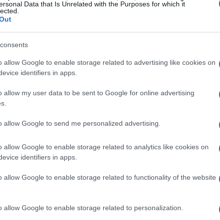
lettere e ritrovare la propria forza.
ersonal Data that Is Unrelated with the Purposes for which it
lected.
Out
re rappresentato da una tazza di tè caldo o un
tini naturali preparati con cura. Ogni incontro
consents
r scoprire qualcosa di nuovo su se stessi.
o allow Google to enable storage related to advertising like cookies on
evice identifiers in apps.
eglio
o allow my user data to be sent to Google for online advertising
s.
nisce corpo, respiro e mente in armonia. Non
to allow Google to send me personalized advertising.
essione offre qualcosa di unico. Le sequenze di
enti fluidi, risvegliando il corpo e permettendo
o allow Google to enable storage related to analytics like cookies on
rare tensioni accumulate. Ogni respiro diventa
evice identifiers in apps.
verso l’auto-scoperta.
o allow Google to enable storage related to functionality of the website
o allow Google to enable storage related to personalization.