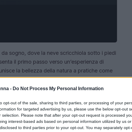
da sogno, dove la neve scricchiola sotto i piedi
esenta il primo passo verso un’esperienza di
unisce la bellezza della natura a pratiche come
onnettersi con la propria essenza, scoprendo un
onna -
Do Not Process My Personal Information
to opt-out of the sale, sharing to third parties, or processing of your per
formation for targeted advertising by us, please use the below opt-out s
r selection. Please note that after your opt-out request is processed y
eing interest-based ads based on personal information utilized by us or
disclosed to third parties prior to your opt-out. You may separately opt-