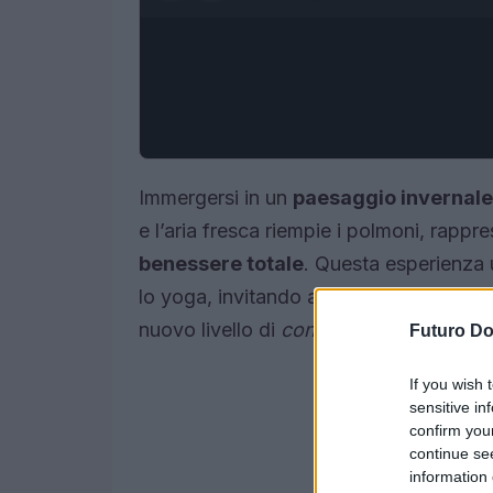
Immergersi in un
paesaggio invernale
e l’aria fresca riempie i polmoni, rappr
benessere totale
. Questa esperienza 
lo yoga, invitando a rallentare e a ric
nuovo livello di
consapevolezza
.
Futuro D
If you wish 
sensitive in
confirm you
continue se
information 