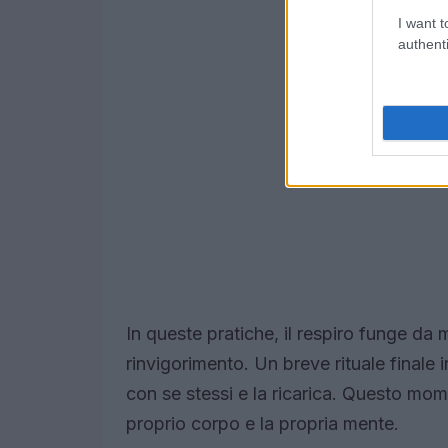
I want t
authenti
In queste pratiche, il respiro funge d
rinvigorimento. Un breve rituale finale 
con se stessi e la ricarica. Questo mome
proprio corpo e la propria mente.