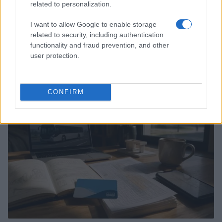
related to personalization.
I want to allow Google to enable storage
related to security, including authentication
functionality and fraud prevention, and other
Guida al giornalino teen: linea editoriale, ruoli e
user protection.
strumenti gratis
Matteo Pellegrino · 3 Ago 2026
TEEN NEWS
CONFIRM