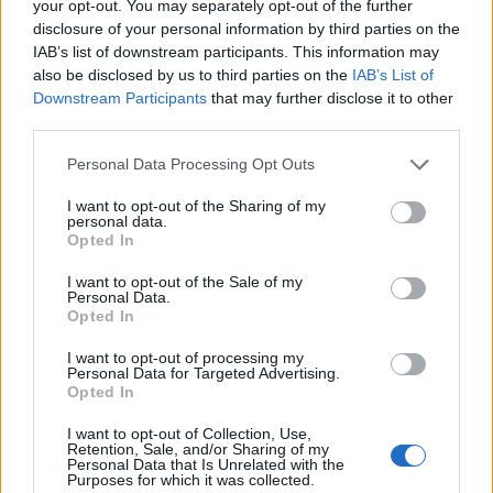
your opt-out. You may separately opt-out of the further
disclosure of your personal information by third parties on the
IAB’s list of downstream participants. This information may
also be disclosed by us to third parties on the
IAB’s List of
Downstream Participants
that may further disclose it to other
third parties.
Please note that this website/app uses one or more Google
Personal Data Processing Opt Outs
services and may gather and store information including but
not limited to your visit or usage behaviour. You may click to
I want to opt-out of the Sharing of my
personal data.
grant or deny consent to Google and its third-party tags to
Opted In
use your data for below specified purposes in below Google
consent section.
I want to opt-out of the Sale of my
Personal Data.
Opted In
Continua a leggere
I want to opt-out of processing my
Personal Data for Targeted Advertising.
TEEN NEWS
Opted In
I want to opt-out of Collection, Use,
Retention, Sale, and/or Sharing of my
Personal Data that Is Unrelated with the
Purposes for which it was collected.