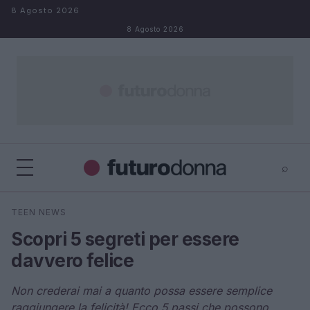
Salta al contenuto
8 Agosto 2026
8 Agosto 2026
⌕
×
⌕
TEEN NEWS
Cerca
Scopri 5 segreti per essere
davvero felice
Non crederai mai a quanto possa essere semplice
raggiungere la felicità! Ecco 5 passi che possono