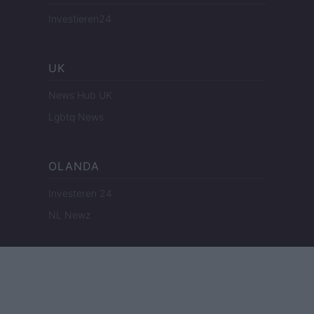
Investieren24
UK
News Hub UK
Lgbtq News
OLANDA
Investeren 24
NL Newz