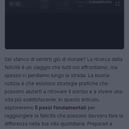
0:29 /
Ad
hub
Media
POWERED
1
/
4
2:02
BY
Sei stanco di sentirti giù di morale? La ricerca della
felicità è un viaggio che tutti noi affrontiamo, ma
spesso ci perdiamo lungo la strada. La buona
notizia è che esistono strategie pratiche che
possono aiutarti a ritrovare il sorriso e a vivere una
vita più soddisfacente. In questo articolo,
esploreremo
5 passi fondamentali
per
raggiungere la felicità che possono davvero fare la
differenza nella tua vita quotidiana. Preparati a