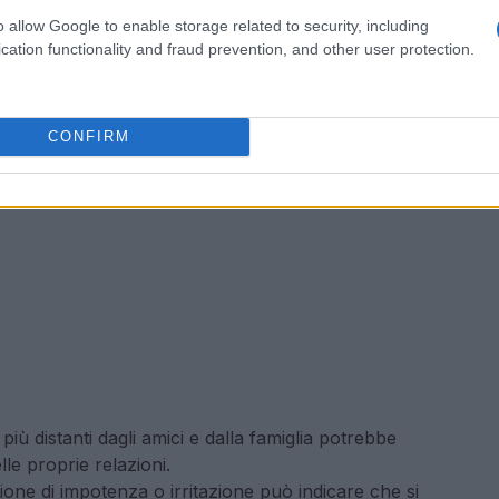
o allow Google to enable storage related to security, including
cation functionality and fraud prevention, and other user protection.
CONFIRM
più distanti dagli amici e dalla famiglia potrebbe
le proprie relazioni.
one di impotenza o irritazione può indicare che si