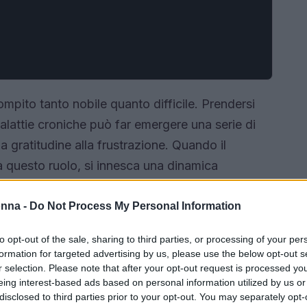
pito tanto nobile quanto difficile. Prendersi
lattie croniche può far emergere una serie di
gratitudine alla frustrazione. Quando il
da questo ruolo, si innesca una dinamica
perdita di identità
che molti caregiver vivono e
onna -
Do Not Process My Personal Information
to opt-out of the sale, sharing to third parties, or processing of your per
formation for targeted advertising by us, please use the below opt-out s
r selection. Please note that after your opt-out request is processed y
eing interest-based ads based on personal information utilized by us or
disclosed to third parties prior to your opt-out. You may separately opt-