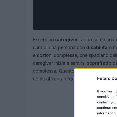
Essere un
caregiver
rappresenta un com
cura di una persona con
disabilità
o ma
emozioni complesse, che spaziano dalla 
caregiver inizia a sentirsi sopraffatto 
complessa. Questo articolo esplora la
come affrontare questa sfida invisibile.
Futuro D
If you wish 
sensitive in
confirm you
continue se
information 