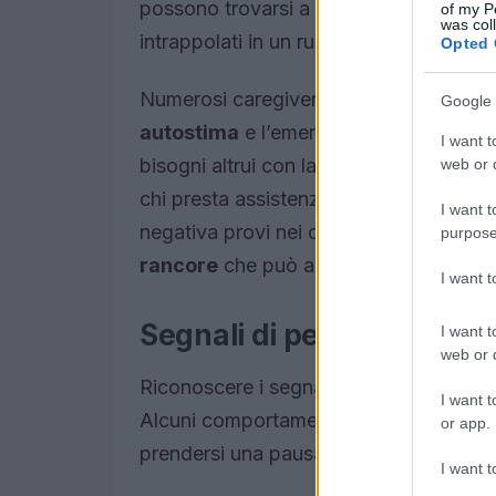
possono trovarsi a mettere da parte i p
of my P
was col
intrappolati in un ruolo che può risultare
Opted 
Numerosi caregiver, in particolare don
Google 
autostima
e l’emergere di sintomi di
a
I want t
bisogni altrui con la propria salute men
web or d
chi presta assistenza spesso avverte u
I want t
negativa provi nei confronti della pers
purpose
rancore
che può avere ripercussioni dev
I want 
Segnali di perdita di ident
I want t
web or d
Riconoscere i segnali di una
perdita di
I want t
Alcuni comportamenti e stati d’animo p
or app.
prendersi una pausa. Ecco alcuni segna
I want t