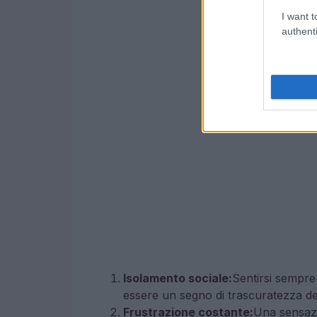
I want t
authenti
Isolamento sociale:
Sentirsi sempre 
essere un segno di trascuratezza del
Frustrazione costante:
Una sensazi