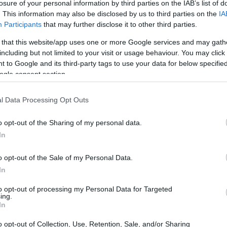
losure of your personal information by third parties on the IAB’s list of
. This information may also be disclosed by us to third parties on the
IA
Participants
that may further disclose it to other third parties.
 that this website/app uses one or more Google services and may gath
including but not limited to your visit or usage behaviour. You may click 
 to Google and its third-party tags to use your data for below specifi
ogle consent section.
l Data Processing Opt Outs
o opt-out of the Sharing of my personal data.
In
ver
o opt-out of the Sale of my Personal Data.
una responsabilità notevole. Non solo si offre
In
n punto di riferimento emotivo per chi si
to opt-out of processing my Personal Data for Targeted
ing.
ò portare a una
discrepanza
tra l’identità
In
una sensazione di
perdita del sé
. I caregiver
o opt-out of Collection, Use, Retention, Sale, and/or Sharing