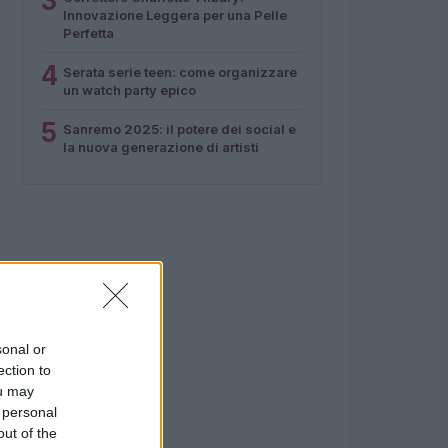
3
Innovazione Leggera per una Pelle
Perfetta
4
Serata serie teen: come organizzare
un watch party epico
5
Sanremo 2025: il potere dei social e
la nuova generazione di artisti
sonal or
ection to
ou may
 personal
out of the