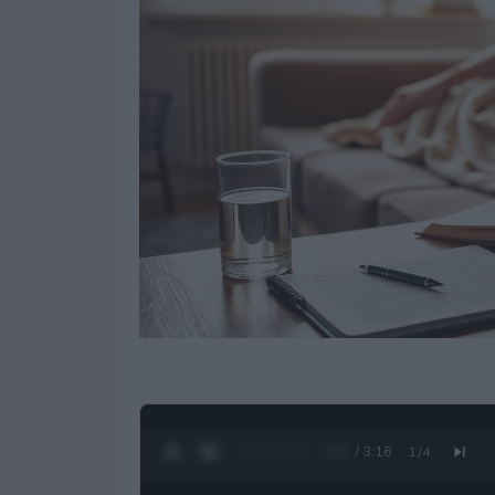
0:28 / 3:16
1
/
4