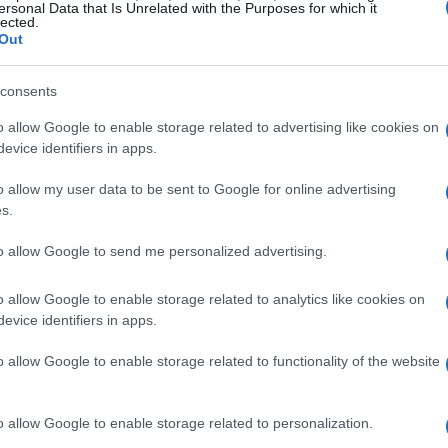
ropri bisogni e desideri, sentendosi sempre più
ersonal Data that Is Unrelated with the Purposes for which it
lected.
, a tratti, soffocante.
Out
ne e giovani, segnalano una diminuzione della
consents
nsia
e
depressione
. La difficoltà di bilanciare i
o allow Google to enable storage related to advertising like cookies on
tale rappresenta una battaglia quotidiana. Infatti,
evice identifiers in apps.
n senso di colpa per qualsiasi emozione
o allow my user data to be sent to Google for online advertising
ona assistita, alimentando un ciclo di
rabbia
e
s.
astanti sulla qualità della vita.
to allow Google to send me personalized advertising.
ità
o allow Google to enable storage related to analytics like cookies on
evice identifiers in apps.
 identità
è fondamentale per ogni caregiver.
o allow Google to enable storage related to functionality of the website
ossono indicare che è arrivato il momento di
li da tenere d’occhio:
o allow Google to enable storage related to personalization.