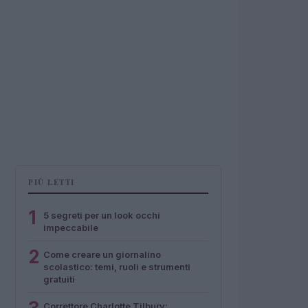
PIÙ LETTI
1
5 segreti per un look occhi
impeccabile
2
Come creare un giornalino
scolastico: temi, ruoli e strumenti
gratuiti
Correttore Charlotte Tilbury: