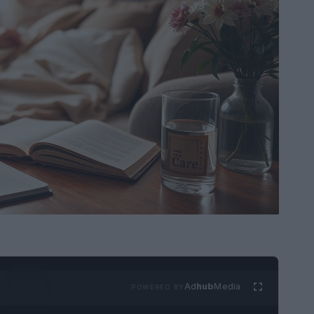
Ad
hub
Media
POWERED BY