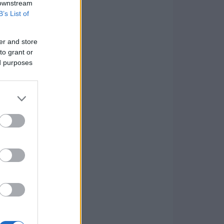
 downstream
B’s List of
er and store
to grant or
ed purposes