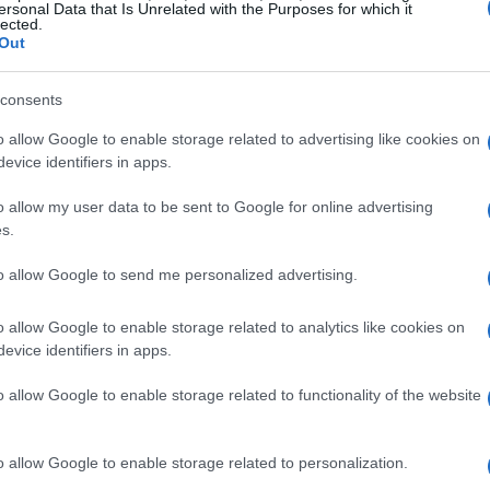
ersonal Data that Is Unrelated with the Purposes for which it
lected.
e rappresentano solo alcune delle conseguenze di
Out
consents
o allow Google to enable storage related to advertising like cookies on
evice identifiers in apps.
mo, ma piuttosto la necessità di proteggere le
tta un impegno che supera le proprie capacità, si
o allow my user data to be sent to Google for online advertising
s.
 essere dedicato al
riposo
, all’
allenamento
o
a chiave risiede nel trovare un equilibrio
to allow Google to send me personalized advertising.
non necessario sottrae spazio al proprio
o allow Google to enable storage related to analytics like cookies on
evice identifiers in apps.
uesto approccio?
o allow Google to enable storage related to functionality of the website
o allow Google to enable storage related to personalization.