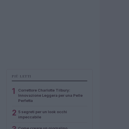
PIÙ LETTI
1
Correttore Charlotte Tilbury:
Innovazione Leggera per una Pelle
Perfetta
2
5 segreti per un look occhi
impeccabile
Come creare un giornalino