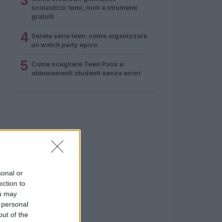
3
scolastico: temi, ruoli e strumenti
gratuiti
4
Serata serie teen: come organizzare
un watch party epico
5
Come scegliere Teen Pass e
abbonamenti studenti senza errori
sonal or
ection to
ou may
 personal
out of the