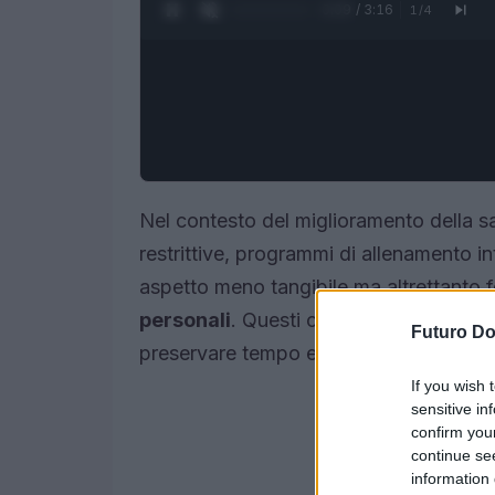
0:10 / 3:16
1
/
4
Nel contesto del miglioramento della s
restrittive, programmi di allenamento in
aspetto meno tangibile ma altrettanto
personali
. Questi confini influenzano l
Futuro D
preservare tempo ed energie.
If you wish 
sensitive in
confirm you
continue se
information 