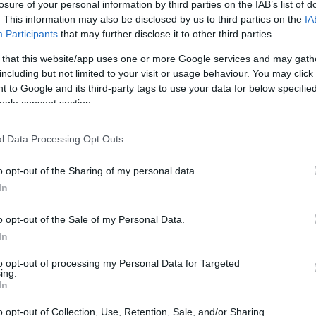
losure of your personal information by third parties on the IAB’s list of
. This information may also be disclosed by us to third parties on the
IA
Participants
that may further disclose it to other third parties.
 that this website/app uses one or more Google services and may gath
including but not limited to your visit or usage behaviour. You may click 
 to Google and its third-party tags to use your data for below specifi
ogle consent section.
l Data Processing Opt Outs
o opt-out of the Sharing of my personal data.
In
o opt-out of the Sale of my Personal Data.
In
tentare gli altri, rispondendo a ogni richiesta
to opt-out of processing my Personal Data for Targeted
parire cortese, ma spesso porta a trascurare le
ing.
In
emente per non deludere, si corre il rischio di
se stessi. La stanchezza, il malumore e la
o opt-out of Collection, Use, Retention, Sale, and/or Sharing