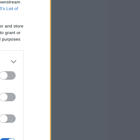
 downstream
B’s List of
er and store
to grant or
ed purposes