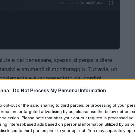
Ad
hub
Media
POWERED BY
alute e del benessere, spesso si pensa a diete
tensivi e strumenti di monitoraggio. Tuttavia, un
 fondamentale è rappresentato dai
confini
a nostra capacità di dire di no, permettendoci di
onna -
Do Not Process My Personal Information
to opt-out of the sale, sharing to third parties, or processing of your per
formation for targeted advertising by us, please use the below opt-out s
r selection. Please note that after your opt-out request is processed y
eing interest-based ads based on personal information utilized by us or
disclosed to third parties prior to your opt-out. You may separately opt-