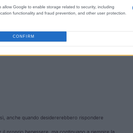
o allow Google to enable storage related to security, including
cation functionality and fraud prevention, and other user protection.
CONFIRM
di sì, anche quando desidererebbero rispondere
r il proprio benessere, ma continuano a riempire la