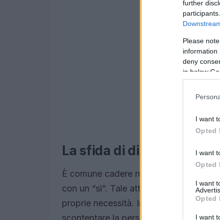
further disc
participants
Downstream 
Please note
information 
deny consent
in below Go
Persona
I want t
Opted 
La sfida di dire di no
I want t
Opted 
È comune cadere nella trappola di accon
I want 
con un “sì”. Tale atteggiamento può ap
Advertis
Opted 
proprie necessità. Impegnandosi costant
scontentare la persona più importante: 
I want t