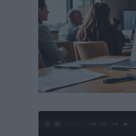
0:27 / 2:02
1
/
4