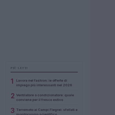
PIÙ LETTI
1
Lavora nel fashion: le offerte di
impiego più interessanti nel 2026
2
Ventilatore o condizionatore: quale
conviene per il fresco estivo
3
Terremoto ai Campi Flegrei: sfollati e
monitoraggio scientifico