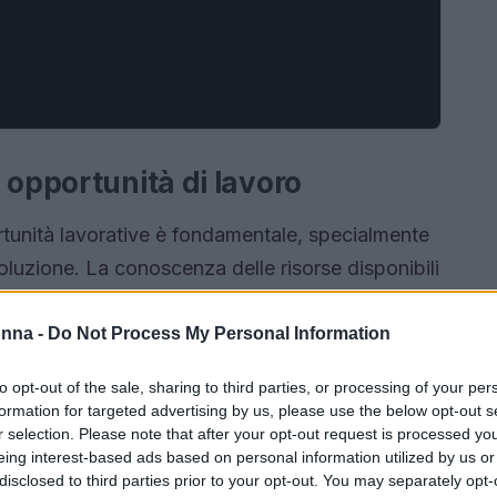
 opportunità di lavoro
rtunità lavorative è fondamentale, specialmente
oluzione. La conoscenza delle risorse disponibili
renza nella ricerca di un impiego. Partecipando a
o alla scrittura del curriculum vitae, puoi
onna -
Do Not Process My Personal Information
iorare le tue possibilità di successo. Questo
to opt-out of the sale, sharing to third parties, or processing of your per
int di Corbetta, offre l’opportunità di
formation for targeted advertising by us, please use the below opt-out s
e come presentarsi al meglio ai recruiter.
r selection. Please note that after your opt-out request is processed y
eing interest-based ads based on personal information utilized by us or
disclosed to third parties prior to your opt-out. You may separately opt-