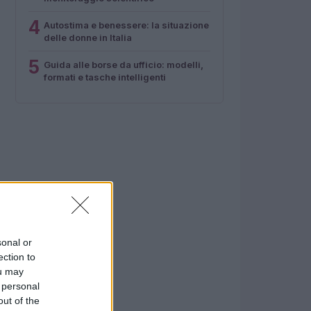
4
Autostima e benessere: la situazione
delle donne in Italia
5
Guida alle borse da ufficio: modelli,
formati e tasche intelligenti
sonal or
ection to
ou may
 personal
out of the