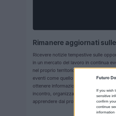
Rimanere aggiornati sulle
Ricevere notizie tempestive sulle oppo
in un mercato del lavoro in continua ev
nel proprio territorio può fare la diffe
eventi come quello del 6 maggio, dedicat
Futuro D
ottenere informazioni preziose per migl
If you wish 
incontro, organizzato da Afolmet Red Po
sensitive in
apprendere dai professionisti del settor
confirm you
continue se
information 