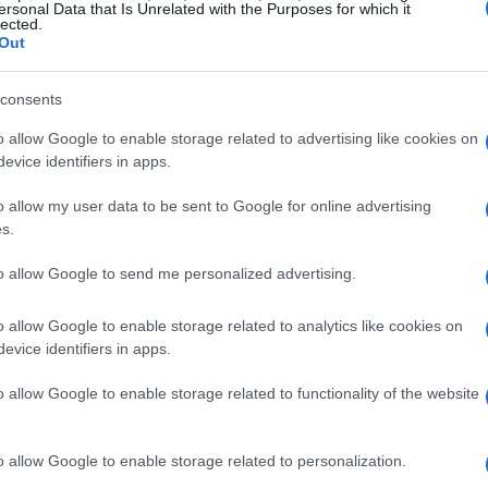
uo CV rispecchi le tue esperienze, competenze e
ersonal Data that Is Unrelated with the Purposes for which it
lected.
le. Durante l’incontro, esperti di Afol
Out
me strutturare un curriculum efficace, quali
consents
comuni evitare. L’obiettivo è rendere il tuo CV un
do di catturare l’attenzione dei selezionatori.
o allow Google to enable storage related to advertising like cookies on
evice identifiers in apps.
efficace
o allow my user data to be sent to Google for online advertising
s.
 e conciso. Gli esperti consiglieranno su come
to allow Google to send me personalized advertising.
acilmente leggibili. È importante includere le
competenze specifiche e le formazioni. Inoltre,
o allow Google to enable storage related to analytics like cookies on
ersonalizzare il CV in base al tipo di lavoro per
evice identifiers in apps.
re le qualità più in linea con le esigenze del
o allow Google to enable storage related to functionality of the website
o allow Google to enable storage related to personalization.
 Red Point