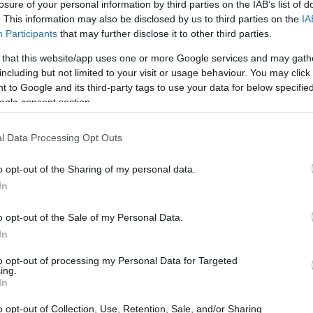
losure of your personal information by third parties on the IAB’s list of
. This information may also be disclosed by us to third parties on the
IA
Participants
that may further disclose it to other third parties.
 that this website/app uses one or more Google services and may gath
including but not limited to your visit or usage behaviour. You may click 
 to Google and its third-party tags to use your data for below specifi
ogle consent section.
l Data Processing Opt Outs
o opt-out of the Sharing of my personal data.
In
o opt-out of the Sale of my Personal Data.
In
iglietto da visita
to opt-out of processing my Personal Data for Targeted
ing.
In
 strumento di contatto tra te e un potenziale
o opt-out of Collection, Use, Retention, Sale, and/or Sharing