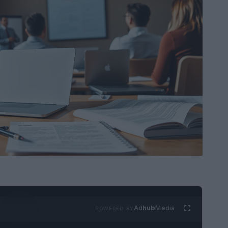
Ad
hub
Media
POWERED BY