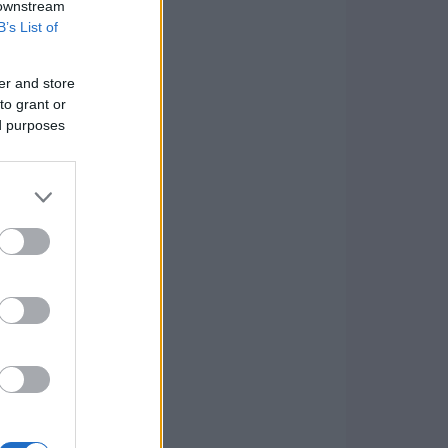
 downstream
B’s List of
er and store
to grant or
ed purposes