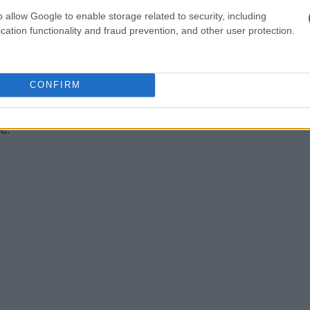
o allow Google to enable storage related to security, including
olo un luogo dove apprendere a scrivere un CV.
cation functionality and fraud prevention, and other user protection.
he vogliono affrontare con consapevolezza le
rovare servizi gratuiti di orientamento
CONFIRM
 ricerca attiva di lavoro. L’incontro del 6
iniziative offerte per aiutarti a trovare la giusta
e.