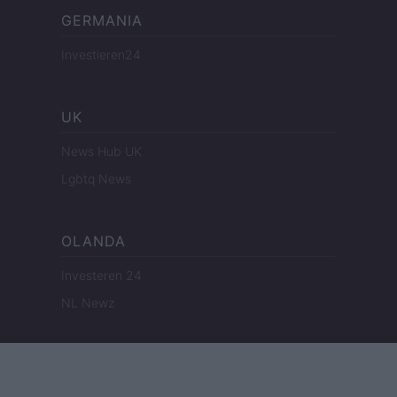
GERMANIA
Investieren24
UK
News Hub UK
Lgbtq News
OLANDA
Investeren 24
NL Newz