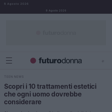
Salta al contenuto
8 Agosto 2026
8 Agosto 2026
⌕
×
⌕
TEEN NEWS
Cerca
Scopri i 10 trattamenti estetici
che ogni uomo dovrebbe
considerare