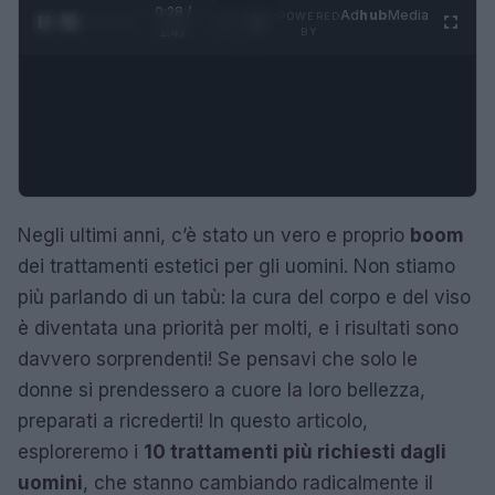
0:28 /
Ad
hub
Media
POWERED
1
/
4
1:47
BY
Negli ultimi anni, c’è stato un vero e proprio
boom
dei trattamenti estetici per gli uomini. Non stiamo
più parlando di un tabù: la cura del corpo e del viso
è diventata una priorità per molti, e i risultati sono
davvero sorprendenti! Se pensavi che solo le
donne si prendessero a cuore la loro bellezza,
preparati a ricrederti! In questo articolo,
esploreremo i
10 trattamenti più richiesti dagli
uomini
, che stanno cambiando radicalmente il