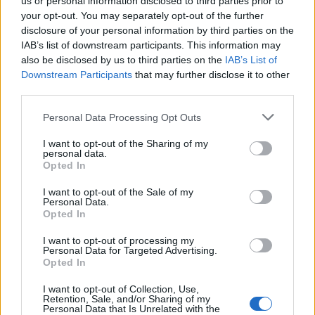
us or personal information disclosed to third parties prior to
your opt-out. You may separately opt-out of the further
disclosure of your personal information by third parties on the
IAB’s list of downstream participants. This information may
also be disclosed by us to third parties on the
IAB’s List of
Downstream Participants
that may further disclose it to other
third parties.
Please note that this website/app uses one or more Google
Personal Data Processing Opt Outs
services and may gather and store information including but
not limited to your visit or usage behaviour. You may click to
I want to opt-out of the Sharing of my
personal data.
grant or deny consent to Google and its third-party tags to
Opted In
use your data for below specified purposes in below Google
consent section.
I want to opt-out of the Sale of my
Personal Data.
Opted In
Continua a leggere
I want to opt-out of processing my
Personal Data for Targeted Advertising.
Opted In
TEEN NEWS
I want to opt-out of Collection, Use,
Retention, Sale, and/or Sharing of my
Personal Data that Is Unrelated with the