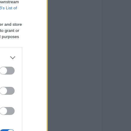
 downstream
B’s List of
er and store
to grant or
ed purposes