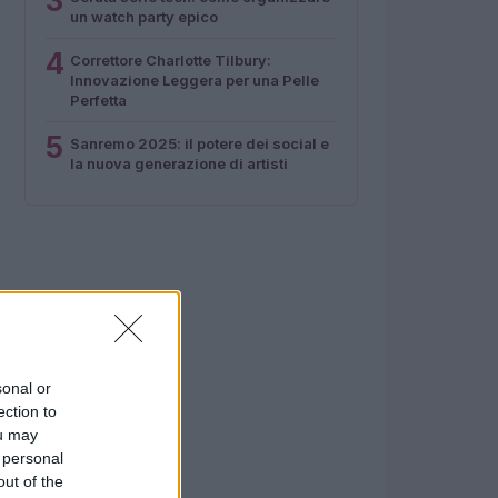
3
un watch party epico
4
Correttore Charlotte Tilbury:
Innovazione Leggera per una Pelle
Perfetta
5
Sanremo 2025: il potere dei social e
la nuova generazione di artisti
sonal or
ection to
ou may
 personal
out of the