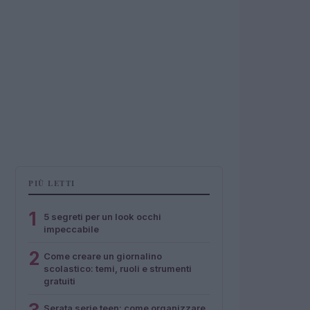
PIÙ LETTI
1
5 segreti per un look occhi
impeccabile
2
Come creare un giornalino
scolastico: temi, ruoli e strumenti
gratuiti
Serata serie teen: come organizzare