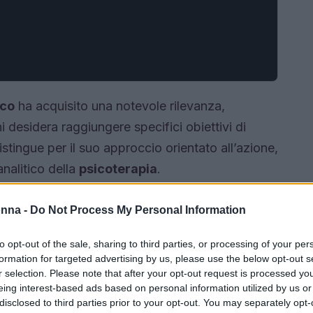
ico
ha acquisito una notevole rilevanza,
desidera raggiungere specifici obiettivi di
stingue per il suo approccio orientato all’azione,
analitico della
psicoterapia
.
onna -
Do Not Process My Personal Information
to opt-out of the sale, sharing to third parties, or processing of your per
formation for targeted advertising by us, please use the below opt-out s
r selection. Please note that after your opt-out request is processed y
eing interest-based ads based on personal information utilized by us or
disclosed to third parties prior to your opt-out. You may separately opt-