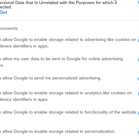
ersonal Data that Is Unrelated with the Purposes for which it
lected.
Out
utile per guidare le sessioni di coaching. Ad
consents
rare la propria forma fisica, l’obiettivo può
o allow Google to enable storage related to advertising like cookies on
n 2 mesi”. In questo caso, il coach aiuterà il
evice identifiers in apps.
entificare le opzioni disponibili e rafforzare la
o desiderato.
o allow my user data to be sent to Google for online advertising
s.
psicologia tradizionale
to allow Google to send me personalized advertising.
aching psicologico non deve essere confuso con
o allow Google to enable storage related to analytics like cookies on
evice identifiers in apps.
a si concentra su problematiche più profonde e
ividuo e le sue esperienze emotive, il coaching si
o allow Google to enable storage related to functionality of the website
 sul futuro. L’obiettivo è adottare un approccio
o sull’azione e sulla realizzazione di specifici
o allow Google to enable storage related to personalization.