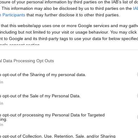
losure of your personal information by third parties on the IAB’s list of
. This information may also be disclosed by us to third parties on the
IA
Participants
that may further disclose it to other third parties.
 that this website/app uses one or more Google services and may gath
including but not limited to your visit or usage behaviour. You may click 
 to Google and its third-party tags to use your data for below specifi
ogle consent section.
l Data Processing Opt Outs
ome un processo strutturato volto a supportare
o opt-out of the Sharing of my personal data.
ivi concreti e misurabili. Questa metodologia è
In
perti come Timothy Gallwey iniziarono a
o opt-out of the Sale of my Personal Data.
mentale e fisica nello sport. Con il passare del
In
more hanno sistematizzato queste tecniche
to opt-out of processing my Personal Data for Targeted
llo G.R.O.W.
, che delinea le fasi del coaching:
ing.
In
ns (opzioni), Will (volontà).
o opt-out of Collection, Use, Retention, Sale, and/or Sharing