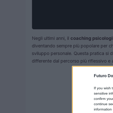
Negli ultimi anni, il
coaching psicolog
diventando sempre più popolare per chi 
sviluppo personale. Questa pratica si di
differente dal percorso più riflessivo e 
Futuro D
If you wish 
sensitive in
confirm you
continue se
information 