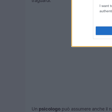
traguardi.
I want t
authenti
Un
psicologo
può assumere anche il r