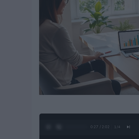
0:28 / 2:02
1
/
4