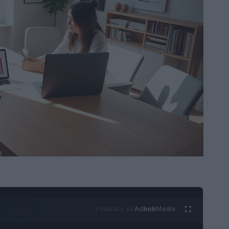
Ad
hub
Media
POWERED BY