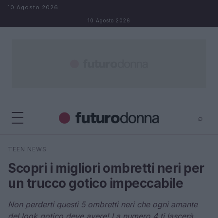
Salta al contenuto
10 Agosto 2026
10 Agosto 2026
⌕
×
⌕
TEEN NEWS
Cerca
Scopri i migliori ombretti neri per
un trucco gotico impeccabile
Non perderti questi 5 ombretti neri che ogni amante
del look gotico deve avere! La numero 4 ti lascerà