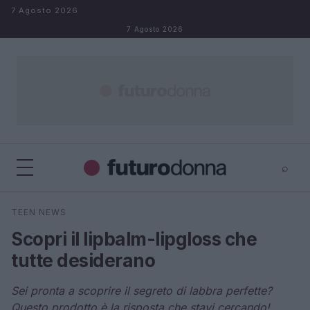
Salta al contenuto
7 Agosto 2026
7 Agosto 2026
⌕
×
⌕
TEEN NEWS
Cerca
Scopri il lipbalm-lipgloss che
tutte desiderano
Sei pronta a scoprire il segreto di labbra perfette?
Questo prodotto è la risposta che stavi cercando!