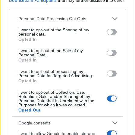
Downstream Participants
that may further disclose it to other
Sterling Point – L’isola dei segreti: trama, cast e
third parties.
perché guardarla
Cristian Castiglioni · 7 Ago 2026
Please note that this website/app uses one or more Google
Personal Data Processing Opt Outs
services and may gather and store information including but
TEEN NEWS
not limited to your visit or usage behaviour. You may click to
I want to opt-out of the Sharing of my
personal data.
grant or deny consent to Google and its third-party tags to
Opted In
use your data for below specified purposes in below Google
consent section.
I want to opt-out of the Sale of my
Personal Data.
Opted In
I want to opt-out of processing my
Personal Data for Targeted Advertising.
Opted In
I want to opt-out of Collection, Use,
Retention, Sale, and/or Sharing of my
Personal Data that Is Unrelated with the
Purposes for which it was collected.
Opted Out
Guida al giornalino teen: linea editoriale, ruoli e
strumenti gratis
Google consents
Matteo Pellegrino · 3 Ago 2026
I want to allow Google to enable storage