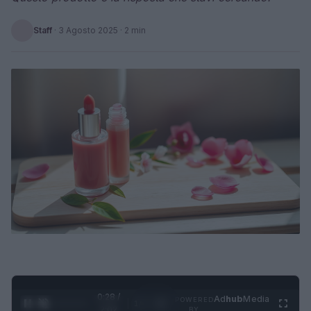
Staff
·
3 Agosto 2025
· 2 min
0:28 /
Ad
hub
Media
POWERED
1
/
4
2:02
BY