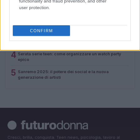
functionality and fraud prevention, and other
1
5 segreti per un look occhi impeccabile
user protection.
2
Come creare un giornalino scolastico: temi, ruoli e
strumenti gratuiti
CONFIRM
3
Correttore Charlotte Tilbury: Innovazione Leggera per
una Pelle Perfetta
4
Serata serie teen: come organizzare un watch party
epico
5
Sanremo 2025: il potere dei social e la nuova
generazione di artisti
Cresci, brilla, conquista. Teen news, psicologia, lavoro al