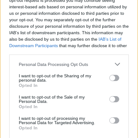
opt-out request is processed you may continue seeing
TEEN NEWS
interest-based ads based on personal information utilized by
us or personal information disclosed to third parties prior to
your opt-out. You may separately opt-out of the further
disclosure of your personal information by third parties on the
IAB’s list of downstream participants. This information may
also be disclosed by us to third parties on the
IAB’s List of
Downstream Participants
that may further disclose it to other
third parties.
Please note that this website/app uses one or more Google
Personal Data Processing Opt Outs
services and may gather and store information including but
not limited to your visit or usage behaviour. You may click to
I want to opt-out of the Sharing of my
personal data.
grant or deny consent to Google and its third-party tags to
Opted In
use your data for below specified purposes in below Google
Sterling Point – L’isola dei segreti: trama, cast e
consent section.
I want to opt-out of the Sale of my
perché guardarla
Personal Data.
Cristian Castiglioni · 7 Ago 2026
Opted In
I want to opt-out of processing my
TEEN NEWS
Personal Data for Targeted Advertising.
Opted In