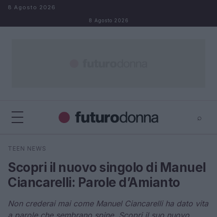
Salta al contenuto
8 Agosto 2026
8 Agosto 2026
⌕
×
⌕
TEEN NEWS
Cerca
Scopri il nuovo singolo di Manuel
Ciancarelli: Parole d’Amianto
Non crederai mai come Manuel Ciancarelli ha dato vita
a parole che sembrano spine. Scopri il suo nuovo