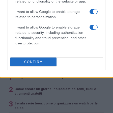
related to functionality of the website or app.
I want to allow Google to enable storage
related to personalization.
I want to allow Google to enable storage
related to security, including authentication
Abbonamento studenti: guida alla scelta tra mensile,
functionality and fraud prevention, and other
annuale e carnet
user protection.
Camilla Fiore · 3 Ago 2026
CONFIRM
PIÙ LETTI
1
5 segreti per un look occhi impeccabile
2
Come creare un giornalino scolastico: temi, ruoli e
strumenti gratuiti
3
Serata serie teen: come organizzare un watch party
epico