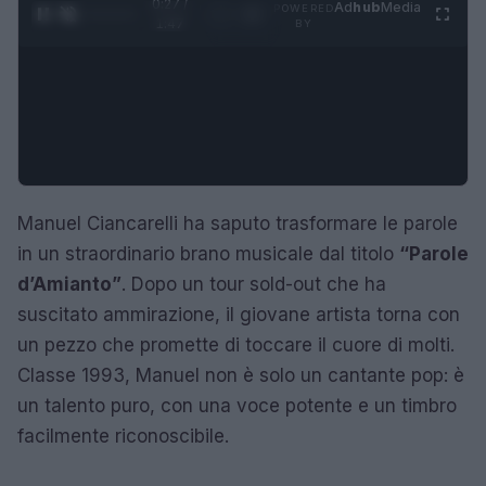
0:28 /
Ad
hub
Media
POWERED
1
/
4
1:47
BY
Manuel Ciancarelli ha saputo trasformare le parole
in un straordinario brano musicale dal titolo
“Parole
d’Amianto”
. Dopo un tour sold-out che ha
suscitato ammirazione, il giovane artista torna con
un pezzo che promette di toccare il cuore di molti.
Classe 1993, Manuel non è solo un cantante pop: è
un talento puro, con una voce potente e un timbro
facilmente riconoscibile.