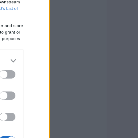
 downstream
B’s List of
er and store
to grant or
ed purposes