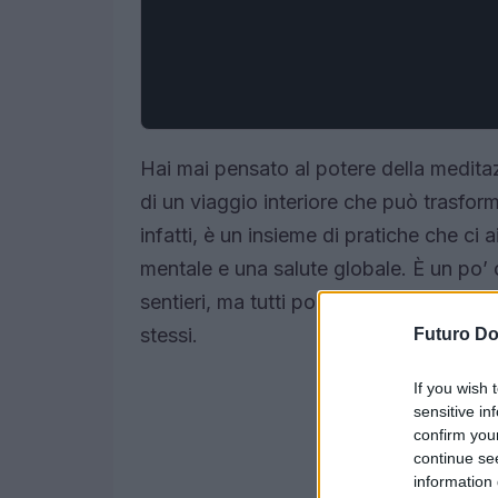
Hai mai pensato al potere della meditaz
di un viaggio interiore che può trasfor
infatti, è un insieme di pratiche che ci 
mentale e una salute globale. È un po’
sentieri, ma tutti portano alla stessa c
stessi.
Futuro D
If you wish 
sensitive in
confirm you
continue se
information 