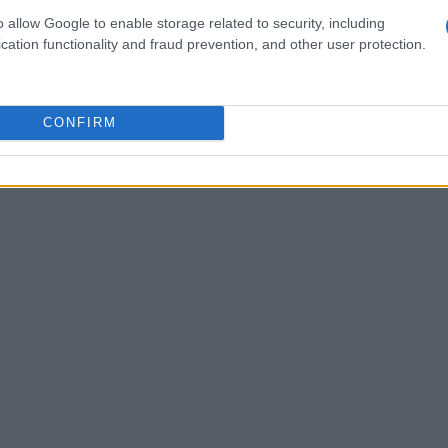
ioni corporee, i pensieri e le emozioni in modo
o allow Google to enable storage related to security, including
ci aiutano a sviluppare una profonda
cation functionality and fraud prevention, and other user protection.
 aumentando la nostra chiarezza mentale. La
 vero toccasana per me durante i periodi di
CONFIRM
omento presente, ho imparato a non lasciarmi