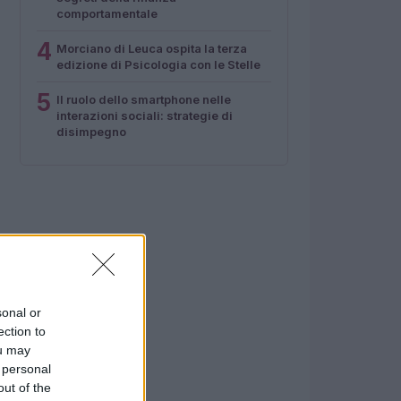
comportamentale
4
Morciano di Leuca ospita la terza
edizione di Psicologia con le Stelle
5
Il ruolo dello smartphone nelle
interazioni sociali: strategie di
disimpegno
sonal or
ection to
ou may
 personal
out of the