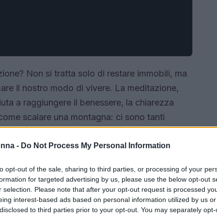
ione? Non si tratta solo di restare immobili, ma
mare il nostro modo di vivere. La meditazione,
aiuta a raggiungere il benessere, la chiarezza
 come scalare una montagna: ci sono tanti
ima, dove ci aspetta una versione migliore di noi
onna -
Do Not Process My Personal Information
to opt-out of the sale, sharing to third parties, or processing of your per
formation for targeted advertising by us, please use the below opt-out s
r selection. Please note that after your opt-out request is processed y
eing interest-based ads based on personal information utilized by us or
disclosed to third parties prior to your opt-out. You may separately opt-