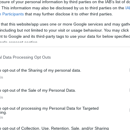
losure of your personal information by third parties on the IAB’s list of
. This information may also be disclosed by us to third parties on the
IA
Participants
that may further disclose it to other third parties.
 that this website/app uses one or more Google services and may gath
including but not limited to your visit or usage behaviour. You may click 
 to Google and its third-party tags to use your data for below specifi
ogle consent section.
l Data Processing Opt Outs
o opt-out of the Sharing of my personal data.
In
o opt-out of the Sale of my Personal Data.
nuna con i suoi obiettivi e benefici. Una delle
In
a, che ci invita a focalizzare l’attenzione su un
to opt-out of processing my Personal Data for Targeted
ing.
a. Questo approccio aiuta a rafforzare la
In
endendola più lucida e pronta ad affrontare le
o opt-out of Collection, Use, Retention, Sale, and/or Sharing