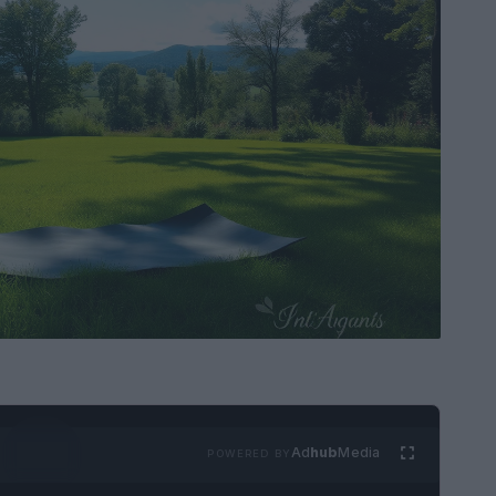
Ad
hub
Media
POWERED BY