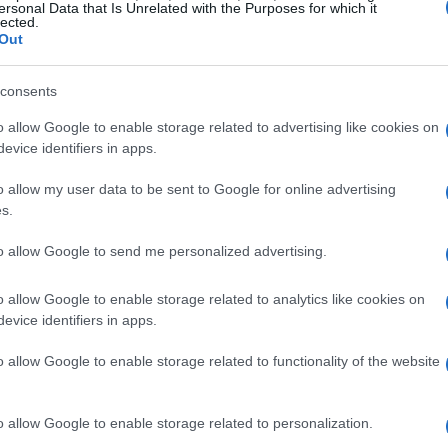
ziato a praticare; all’inizio sembrava impossibile
ersonal Data that Is Unrelated with the Purposes for which it
lected.
mpo ho imparato a riorientare la mia attenzione
Out
consents
o allow Google to enable storage related to advertising like cookies on
evice identifiers in apps.
diffusa, che ci invita ad abbracciare tutto ciò
o allow my user data to be sent to Google for online advertising
 giudizio. Questa pratica è perfetta per chi
s.
tiva e la regolazione emotiva. Invece di
to allow Google to send me personalized advertising.
impariamo ad osservarli come nuvole che passano
non ha bisogno di un po’ di libertà mentale,
o allow Google to enable storage related to analytics like cookies on
evice identifiers in apps.
o allow Google to enable storage related to functionality of the website
indfulness
se, troviamo la Vipassana e lo Zazen, che ci
o allow Google to enable storage related to personalization.