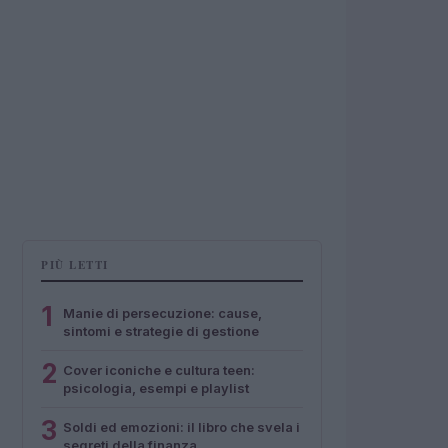
PIÙ LETTI
1
Manie di persecuzione: cause,
sintomi e strategie di gestione
2
Cover iconiche e cultura teen:
psicologia, esempi e playlist
3
Soldi ed emozioni: il libro che svela i
segreti della finanza