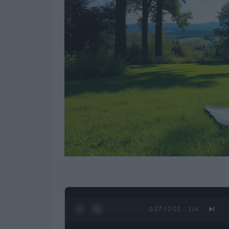
0:28 / 2:02
1
/
4