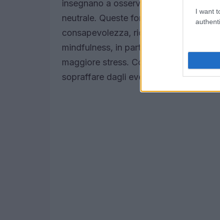
insegnano a osservare le nostre sensaz
I want t
neutrale. Queste forme di meditazione 
authenti
consapevolezza, riducendo lo stress e
mindfulness, in particolare, è stata un
maggiore stress. Concentrandomi sul m
sopraffare dagli eventi esterni.