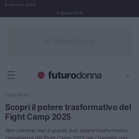
Salta al contenuto
8 Agosto 2026
8 Agosto 2026
⌕
×
⌕
TEEN NEWS
Cerca
Scopri il potere trasformativo del
Fight Camp 2025
Non crederai mai a quanto può essere trasformativa
l'esperienza del Fight Camp 2025 per i bambini con