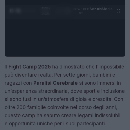
0:29 /
Ad
hub
Media
POWERED
1
/
4
3:16
BY
Il
Fight Camp 2025
ha dimostrato che l’impossibile
può diventare realtà. Per sette giorni, bambini e
ragazzi con
Paralisi Cerebrale
si sono immersi in
un’esperienza straordinaria, dove sport e inclusione
si sono fusi in un’atmosfera di gioia e crescita. Con
oltre 200 famiglie coinvolte nel corso degli anni,
questo camp ha saputo creare legami indissolubili
e opportunità uniche per i suoi partecipanti.