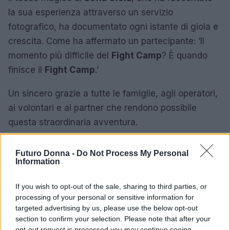
la sua esperienza attraverso un servizio
fotografico, ha documentato ogni istante di gioia e
crescita. Come ha affermato un partecipante: ‘Il
momento più difficile del
Fight Camp
? È quando
finisce il
Fight Camp
.’
Un sincero grazie a tutte le famiglie, agli operatori,
ai volontari e ai partner che rendono possibile
questa straordinaria avventura.
Futuro Donna -
Do Not Process My Personal
Information
AUTORE
Staff
If you wish to opt-out of the sale, sharing to third parties, or
processing of your personal or sensitive information for
targeted advertising by us, please use the below opt-out
section to confirm your selection. Please note that after your
opt-out request is processed you may continue seeing