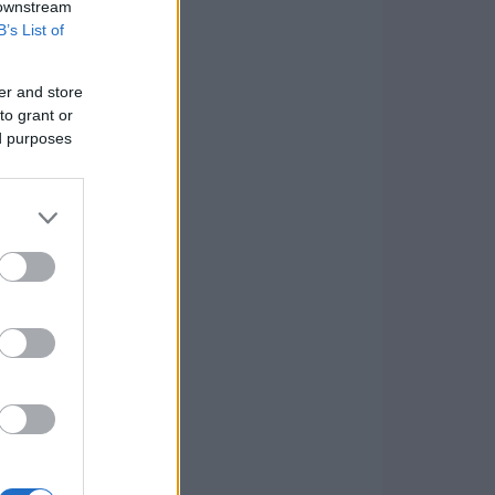
 downstream
B’s List of
er and store
to grant or
ed purposes