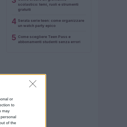
3
scolastico: temi, ruoli e strumenti
gratuiti
4
Serata serie teen: come organizzare
un watch party epico
5
Come scegliere Teen Pass e
abbonamenti studenti senza errori
sonal or
ection to
ou may
 personal
out of the