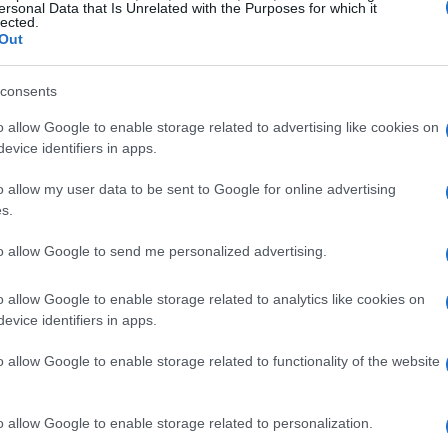
a risposta può variare: alcune coppie vivono
ersonal Data that Is Unrelated with the Purposes for which it
lected.
li, mentre per altre il calo del desiderio è un
Out
re ignorato.
consents
ono essere molteplici. Stress, routine, traumi
o allow Google to enable storage related to advertising like cookies on
 influenzare drasticamente il desiderio
evice identifiers in apps.
e il sesso come un dovere piuttosto che un
o allow my user data to be sent to Google for online advertising
ancanza di energia può portare a una vera e
s.
ore. Ma come possiamo affrontare questa
to allow Google to send me personalized advertising.
o allow Google to enable storage related to analytics like cookies on
evice identifiers in apps.
derio: un viaggio tra emozioni e
o allow Google to enable storage related to functionality of the website
ntare momenti critici legati agli ormoni, come
o allow Google to enable storage related to personalization.
enti possono influenzare profondamente il