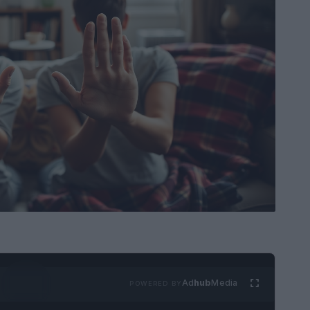
Ad
hub
Media
POWERED BY