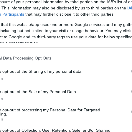
losure of your personal information by third parties on the IAB’s list of
. This information may also be disclosed by us to third parties on the
IA
Participants
that may further disclose it to other third parties.
 that this website/app uses one or more Google services and may gath
including but not limited to your visit or usage behaviour. You may click 
 to Google and its third-party tags to use your data for below specifi
ogle consent section.
l Data Processing Opt Outs
o opt-out of the Sharing of my personal data.
In
o opt-out of the Sale of my Personal Data.
è e come si manifesta
In
 una coppia smette di comunicare riguardo al
to opt-out of processing my Personal Data for Targeted
ing.
pporti intimi. Può succedere per scelta, ma
In
elazionale. Ti sei mai chiesto se si possa
o opt-out of Collection, Use, Retention, Sale, and/or Sharing