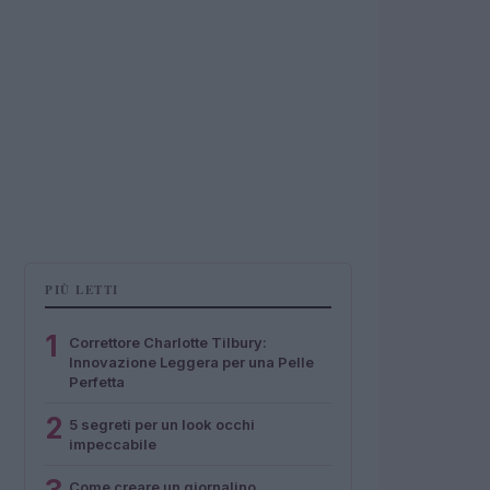
PIÙ LETTI
1
Correttore Charlotte Tilbury:
Innovazione Leggera per una Pelle
Perfetta
2
5 segreti per un look occhi
impeccabile
Come creare un giornalino