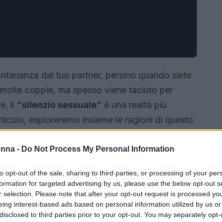
ontananza dal tuo partner, persino quando siete
 molte coppie, ma spesso viene taciuto per
e, il
“silenzio sessuale”
è una realtà più
ticolo, esploreremo insieme le ragioni di questo
rontarlo per ritrovare l’intimità perduta. Ti
 e donne, sia dal punto di vista fisiologico che
onna -
Do Not Process My Personal Information
to opt-out of the sale, sharing to third parties, or processing of your per
formation for targeted advertising by us, please use the below opt-out s
r selection. Please note that after your opt-out request is processed y
eing interest-based ads based on personal information utilized by us or
disclosed to third parties prior to your opt-out. You may separately opt-