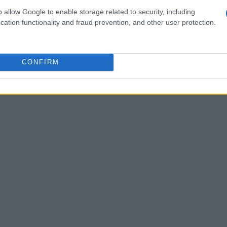
pillola anticoncezionale può modificare il bilancio
o allow Google to enable storage related to security, including
cation functionality and fraud prevention, and other user protection.
la libido. E che dire degli eventi della vita,
e dinamiche relazionali e la percezione della
o dall’intimità.
CONFIRM