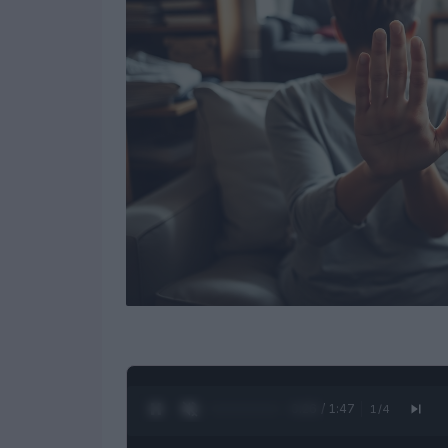
0:27 / 1:47
1
/
4