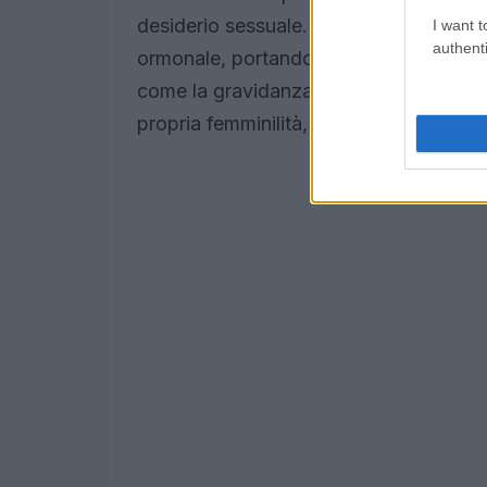
desiderio sessuale. Inoltre, l’uso della 
I want t
authenti
ormonale, portando a una diminuzione del
come la gravidanza? Possono cambiare l
propria femminilità, causando un distacc