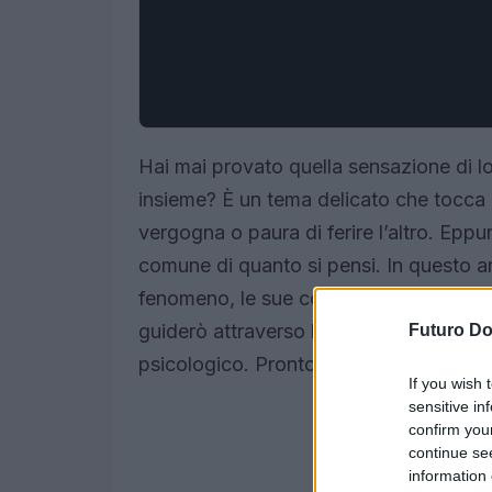
Hai mai provato quella sensazione di l
insieme? È un tema delicato che tocca
vergogna o paura di ferire l’altro. Eppur
comune di quanto si pensi. In questo ar
fenomeno, le sue conseguenze e come aff
guiderò attraverso le reazioni di uomini
Futuro D
psicologico. Pronto a scoprire di più?
If you wish 
sensitive in
confirm you
continue se
information 