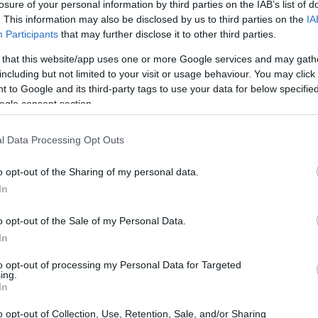
losure of your personal information by third parties on the IAB’s list of
. This information may also be disclosed by us to third parties on the
IA
Participants
that may further disclose it to other third parties.
 that this website/app uses one or more Google services and may gath
including but not limited to your visit or usage behaviour. You may click 
 to Google and its third-party tags to use your data for below specifi
ogle consent section.
l Data Processing Opt Outs
o opt-out of the Sharing of my personal data.
e si manifesta?
In
malgama di sintomi fisici e mentali che possono
o opt-out of the Sale of my Personal Data.
 un iceberg: ciò che vediamo in superficie è solo
In
accade sotto il livello della consapevolezza. La
to opt-out of processing my Personal Data for Targeted
ing.
ituazioni percepite come pericolose può
In
emori e difficoltà di concentrazione. Ma
o opt-out of Collection, Use, Retention, Sale, and/or Sharing