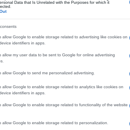
i sopportare i sintomi; è fondamentale
ersonal Data that Is Unrelated with the Purposes for which it
lected.
rta con sé. Ti sei mai chiesto quali emozioni si
Out
pesso, l’ansia ci parla di emozioni represse e
consents
 attenzione.
o allow Google to enable storage related to advertising like cookies on
evice identifiers in apps.
ra delle emozioni represse
o allow my user data to be sent to Google for online advertising
d’allarme che suona quando ci sono emozioni
s.
e. Queste emozioni, seppur scomode, possono
to allow Google to send me personalized advertising.
trascurato o rifiutato. Investire tempo nella
 portare a una profonda crescita personale.
o allow Google to enable storage related to analytics like cookies on
evice identifiers in apps.
riferiamo a come l’ansia possa manifestarsi
 petto, tensione muscolare e disturbi
o allow Google to enable storage related to functionality of the website
e manifestazioni che possiamo avvertire. È
sintomi con tecniche di rilassamento, ma anche
o allow Google to enable storage related to personalization.
 provocano. Ti sei mai chiesto se il tuo corpo sta