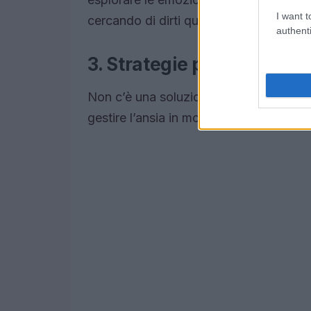
I want t
cercando di dirti qualcosa?
authenti
3. Strategie per affrontare
Non c’è una soluzione unica per tutti, 
gestire l’ansia in modo efficace. Ecco 