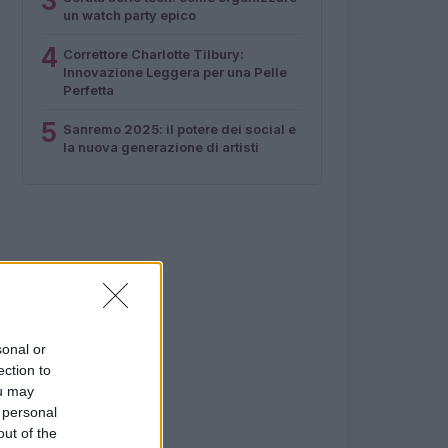
3
un watch party epico
4
Correttore Charlotte Tilbury:
Innovazione Leggera per una Pelle
Perfetta
5
Sanremo 2025: il potere dei social e
la nuova generazione di artisti
sonal or
ection to
ou may
 personal
out of the