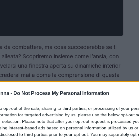
ca da combattere, ma cosa succederebbe se ti
 alleata? Scopriremo insieme come l’ansia, con i
velarsi una finestra aperta su dinamiche interiori
 crederai mai a come la comprensione di questa
!
onna -
Do Not Process My Personal Information
to opt-out of the sale, sharing to third parties, or processing of your per
formation for targeted advertising by us, please use the below opt-out s
r selection. Please note that after your opt-out request is processed y
eing interest-based ads based on personal information utilized by us or
disclosed to third parties prior to your opt-out. You may separately opt-