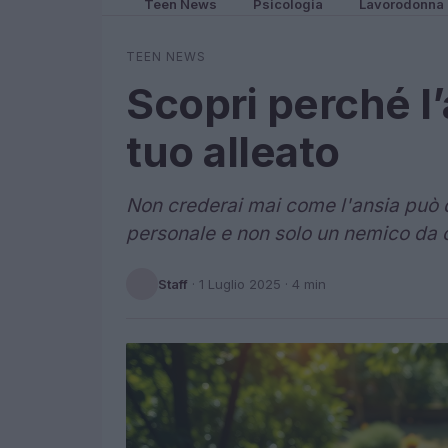
Teen News
Psicologia
Lavorodonna
TEEN NEWS
Scopri perché l’
tuo alleato
Non crederai mai come l'ansia può d
personale e non solo un nemico da 
Staff
·
1 Luglio 2025
· 4 min