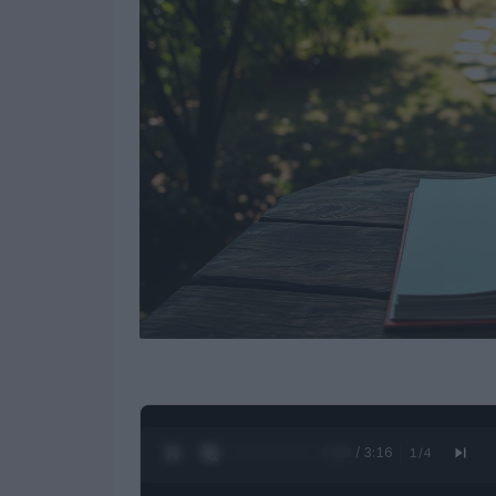
0:27 / 3:16
1
/
4