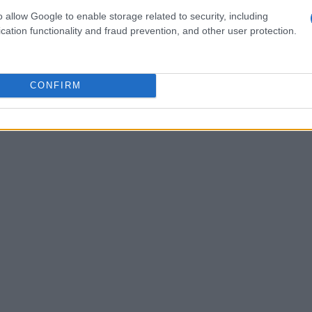
o allow Google to enable storage related to security, including
cation functionality and fraud prevention, and other user protection.
 e gestire l’ansia
CONFIRM
ma ci sono strategie che possono aiutarti a
alcune tecniche pratiche: