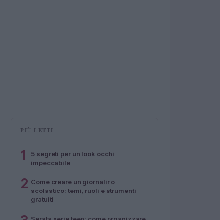
PIÙ LETTI
1
5 segreti per un look occhi
impeccabile
2
Come creare un giornalino
scolastico: temi, ruoli e strumenti
gratuiti
Serata serie teen: come organizzare