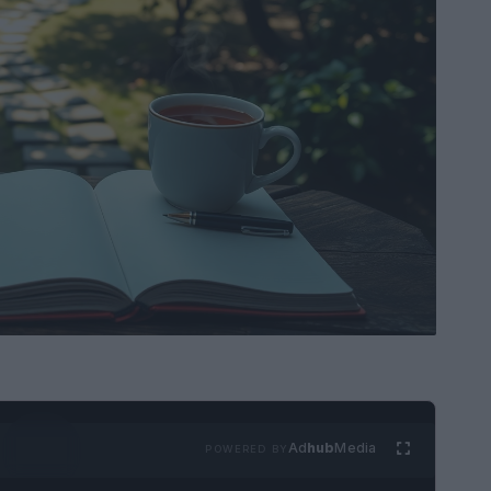
Ad
hub
Media
POWERED BY