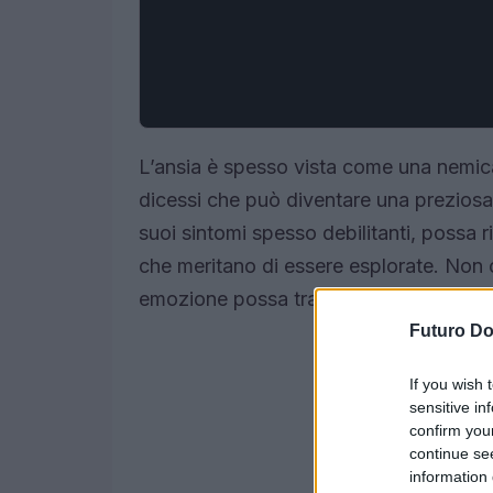
L’ansia è spesso vista come una nemi
dicessi che può diventare una preziosa
suoi sintomi spesso debilitanti, possa ri
che meritano di essere esplorate. Non
emozione possa trasformare la tua vita
Futuro D
If you wish 
sensitive in
confirm you
continue se
information 