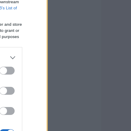
 downstream
B’s List of
er and store
to grant or
ed purposes